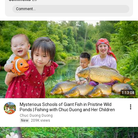
Comment...
1:13:08
Mysterious Schools of Giant Fish in Pristine Wild
Ponds | Fishing with Chuc Duong and Her Children
Chuc Duong Duong
New
209K views