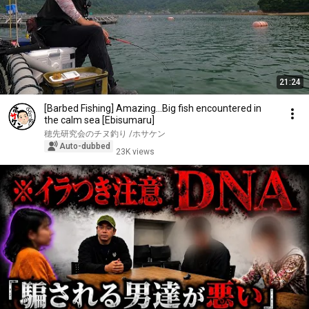
21:24
[Barbed Fishing] Amazing...Big fish encountered in
the calm sea [Ebisumaru]
穂先研究会のチヌ釣り /ホサケン
Auto-dubbed
23K views