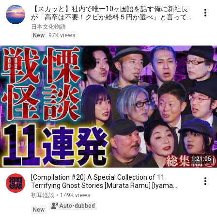
【スカッと】社内で唯一10ヶ国語を話す俺に新社長
が「高卒は不要！クビか給料５円か選べ」と言ってき
た。そのまま辞めた結果
日本文化物語
New
97K views
1:21:05
[Compilation #20] A Special Collection of 11
Terrifying Ghost Stories [Murata Ramu] [Iyama
Ryokic...
初耳怪談
•
149K views
Auto-dubbed
New