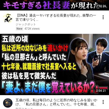
2:30:36
【DNA】過去一ヤバすぎる社長妻が現れた…衝撃の一
言で凍りつく…
ジャックポット
New
472K views
2:04:21
五歳の頃、私は毎日のように近所の幼なじみを追いか
け、「私の旦那さん」と呼んでいた。十七年後、就職
面接で社長室へ入ると、彼は私を見て微笑んだ。「妻