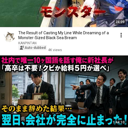
24:09
The Result of Casting My Line While Dreaming of a
Monster-Sized Black Sea Bream
KANPINTAN
Auto-dubbed
4K views
1:44:10