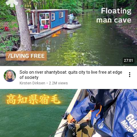
27:01
Solo on river shantyboat: quits city to live free at edge
of society
Kirsten Dirksen
•
2.2M views