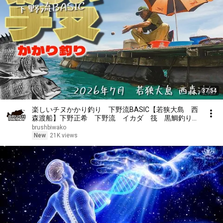
37:54
楽しいチヌかかり釣り 下野流BASIC【若狭大島 西
森渡船】下野正希 下野流 イカダ 筏 黒鯛釣り
福井県渡船 福井県チヌ釣り ヌカダンゴ オキアミ
brushbiwako
New
21K views