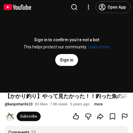
Open App
Sign in to confirm you’re not a bot
This helps protect our community.
Learn more
Sign in
【かかり釣り】やって見たかった！！釣った魚のみで
@
kanpintan5623
83 likes
7.8K views
5 years ago
more
Subscribe
Comments
23