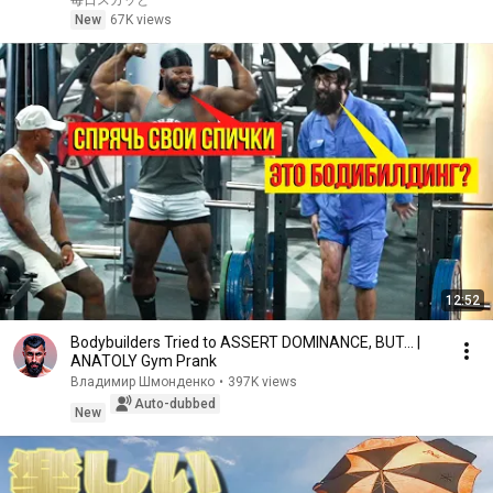
毎日スカッと
よ、まだ僕を覚えているか？」――
New
67K views
12:52
Bodybuilders Tried to ASSERT DOMINANCE, BUT... |
ANATOLY Gym Prank
Владимир Шмонденко
•
397K views
Auto-dubbed
New