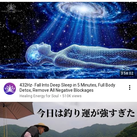
3:58:02
432Hz- Fall Into Deep Sleep in 5 Minutes, Full Body
Detox, Remove All Negative Blockages
Healing Energy for Soul
•
510K views