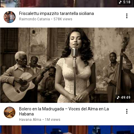
5:18
Friscalettu impazzito tarantella siciliana
Raimondo Catania
•
578K views
49:49
Bolero en la Madrugada – Voces del Alma en La
Habana
Havana Alma
•
1M views