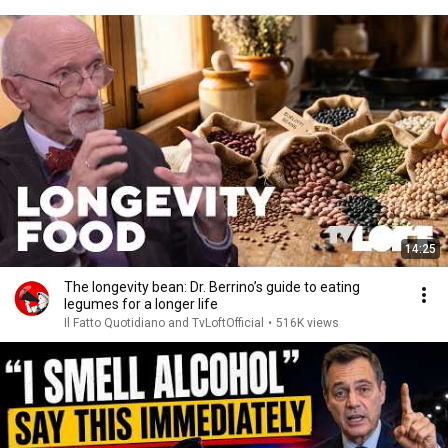
14:25
The longevity bean: Dr. Berrino’s guide to eating
legumes for a longer life
Il Fatto Quotidiano and TvLoftOfficial
•
516K views