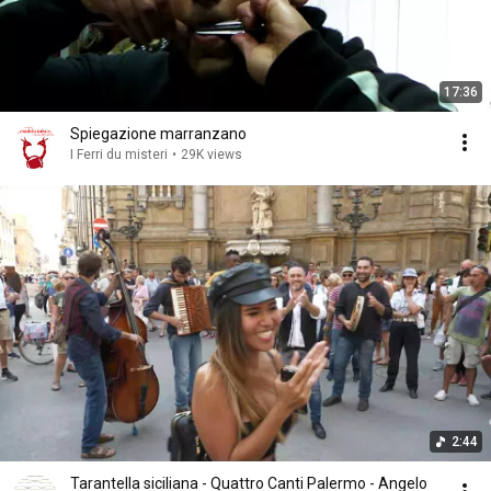
17:36
Spiegazione marranzano
I Ferri du misteri
•
29K views
2:44
Tarantella siciliana - Quattro Canti Palermo - Angelo