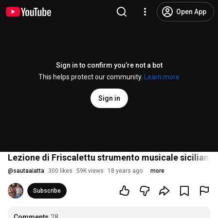
Open App
Sign in to confirm you’re not a bot
This helps protect our community.
Learn more
Sign in
Lezione di Friscalettu strumento musicale siciliano
@
sautaaiatta
300 likes
59K views
18 years ago
more
Subscribe
Comments
28