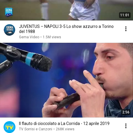
11:01
JUVENTUS – NAPOLI 3-5 Lo show azzurro a Torino
del 1988
Gema Video
•
1.5M views
2:56
Il flauto di cioccolato a La Corrida - 12 aprile 2019
TV Sorrisi e Canzoni
•
268K views