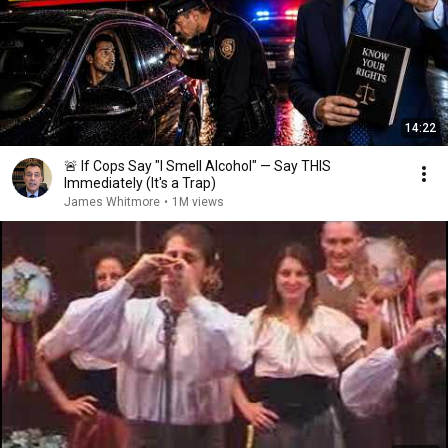
14:22
🚨 If Cops Say "I Smell Alcohol" — Say THIS
Immediately (It's a Trap)
James Whitmore
•
1M views