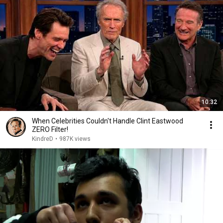
10:32
When Celebrities Couldn't Handle Clint Eastwood
ZERO Filter!
KindreD
•
987K views