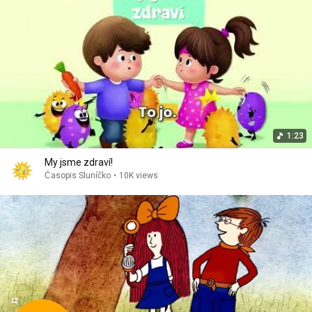
1:23
My jsme zdraví!
Časopis Sluníčko
•
10K views