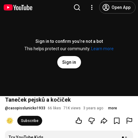
Open App
Sign in to confirm you’re not a bot
This helps protect our community.
Learn more
Sign in
Taneček pejsků a kočiček
@
casopisslunicko1933
66 likes
71K views
3 years ago
more
Subscribe
Try YouTube Kids