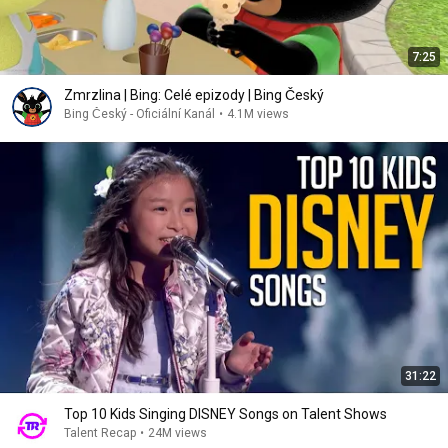
7:25
Zmrzlina | Bing: Celé epizody | Bing Český
Bing Český - Oficiální Kanál
•
4.1M views
31:22
Top 10 Kids Singing DISNEY Songs on Talent Shows
Talent Recap
•
24M views