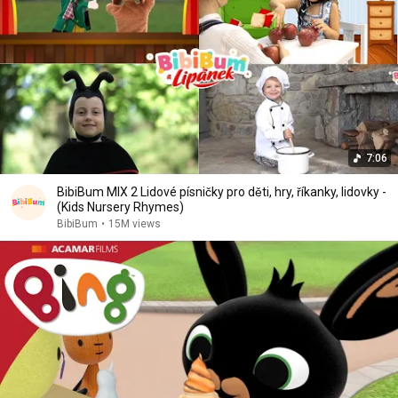
7:06
BibiBum MIX 2 Lidové písničky pro děti, hry, říkanky, lidovky -
(Kids Nursery Rhymes)
BibiBum
•
15M views