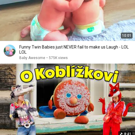
10:01
Funny Twin Babies just NEVER fail to make us Laugh - LOL
LOL
Baby Awesome
•
575K views
8:41