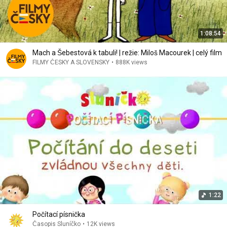
1:08:54
Mach a Šebestová k tabuli! | režie: Miloš Macourek | celý film
FILMY ČESKY A SLOVENSKY
•
888K views
1:22
Počítací písnička
Časopis Sluníčko
•
12K views