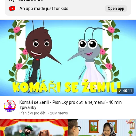
An app made just for kids
Open app
40:11
Komáři se ženili - Písničky pro děti a nejmenší - 40 min.
zpívánky
Písničky pro děti
•
20M views