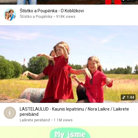
Štístko a Poupěnka - O Koblížkovi
Štístko a Poupěnka
•
918K views
1:44
LASTELAULUD - Kaunis lepatriinu / Nora Laikre / Laikrete
perebänd
Laikrete perebänd
•
1.1M views