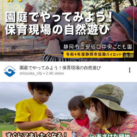
19:10
園庭でやってみよう！保育現場の自然遊び
shizuoka_city
•
2.4K views