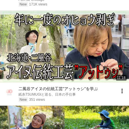
New
171K views
11:18
二風谷アイヌの伝統工芸"アットゥシ"を学ぶ
紙糸TSUMUGIと巡る、日本の手仕事
New
351 views