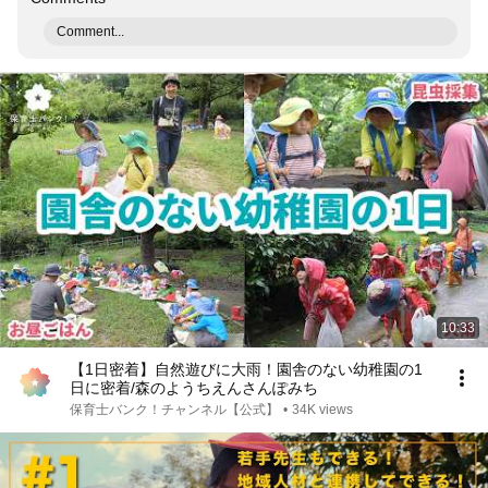
Comment...
10:33
【1日密着】自然遊びに大雨！園舎のない幼稚園の1
日に密着/森のようちえんさんぽみち
保育士バンク！チャンネル【公式】
•
34K views