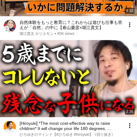
9:32
自然体験をもっと教育に？これからは遊びも仕事も答
えが「自然」の中に【春山慶彦×堀江貴文】
堀江貴文 ホリエモン
•
95K views
3:36
[Hiroyuki] *The most cost-effective way to raise
children* It will change your life 180 degrees. ...
ひろゆきのマインド【#ひろゆき #hiroyuki】《切り抜き》