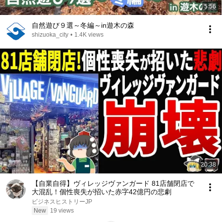
5:56
自然遊び９選～冬編～in遊木の森
shizuoka_city
•
1.4K views
20:38
【自業自得】ヴィレッジヴァンガード 81店舗閉店で
大混乱！個性喪失が招いた赤字42億円の悲劇
ビジネスヒストリーJP
New
19 views