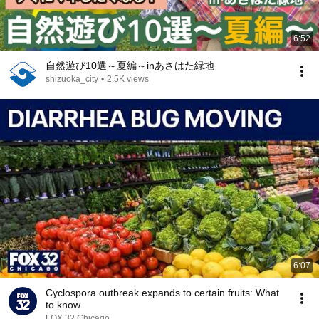
6:52
自然遊び10選～夏編～inあさはた緑地
shizuoka_city
•
2.5K views
6:07
Cyclospora outbreak expands to certain fruits: What
to know
FOX 32 Chicago