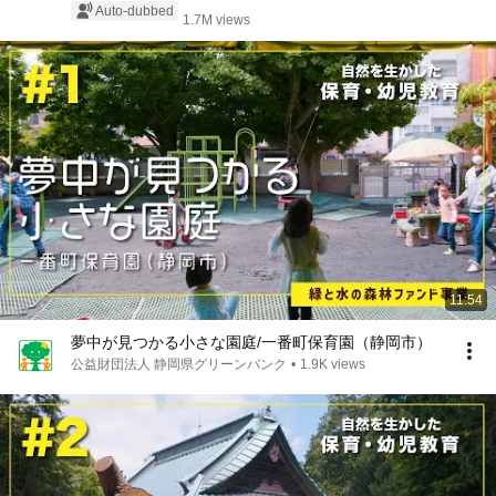
Auto-dubbed
1.7M views
11:54
夢中が見つかる小さな園庭/一番町保育園（静岡市）
公益財団法人 静岡県グリーンバンク
•
1.9K views