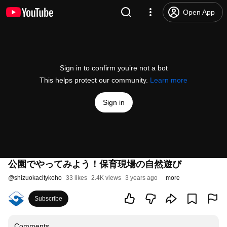
Open App
Sign in to confirm you’re not a bot
This helps protect our community.
Learn more
Sign in
公園でやってみよう！保育現場の自然遊び
@
shizuokacitykoho
33 likes
2.4K views
3 years ago
more
Subscribe
Comments