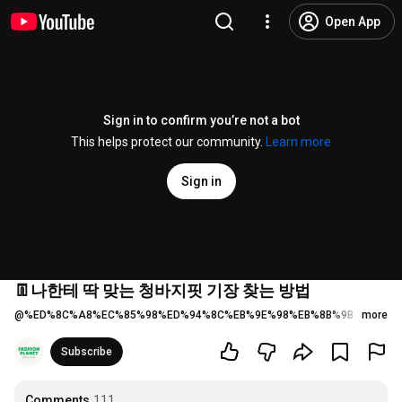
Open App
Sign in to confirm you’re not a bot
This helps protect our community.
Learn more
Sign in
👖나한테 딱 맞는 청바지핏 기장 찾는 방법
@
%ED%8C%A8%EC%85%98%ED%94%8C%EB%9E%98%EB%8B%9B
20K like
more
Subscribe
Comments
111