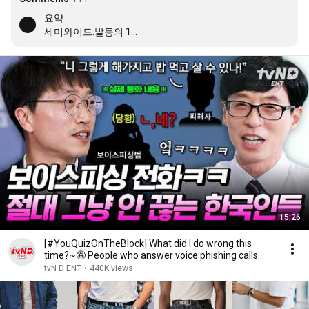
요약

세미와이드:발등의 1/3

스트레이트:발등의 1/4

와이드:발등의 절반
15:26
[#YouQuizOnTheBlock] What did I do wrong this
time?~🤪 People who answer voice phishing calls
and ...
tvN D ENT
•
440K views