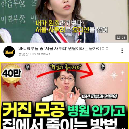
23:59
SNL 크루들 중 '서울 사투리' 원탑이라는 윤가이ㄷㄷ
빵공장
•
397K views