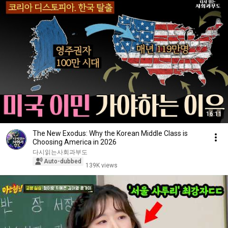
16:11
The New Exodus: Why the Korean Middle Class is
Choosing America in 2026
다시읽는사회과부도
Auto-dubbed
139K views