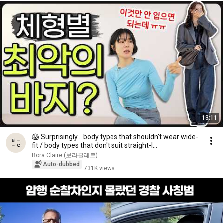
13:11
😱 Surprisingly... body types that shouldn't wear wide-
fit / body types that don't suit straight-l...
Bora Claire (보라끌레르)
Auto-dubbed
731K views