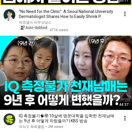
20:11
"No Need for the Clinic": A Seoul National University
Dermatologist Shares How to Easily Shrink P...
박경열의 피부상담소
Auto-dubbed
477K views
44:37
IQ 측정불가🧠🤓 10살에 명문대학을 입학한 천재남매
는 9년 후 어떻게 자랐을까? | KBS 방송
여의도 육퇴클럽
•
2M views