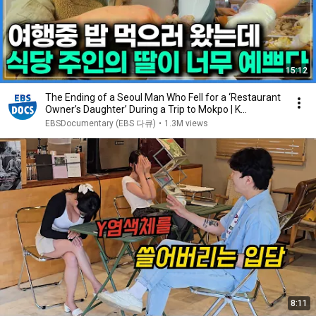
15:12
The Ending of a Seoul Man Who Fell for a ‘Restaurant
Owner’s Daughter’ During a Trip to Mokpo | K...
EBSDocumentary (EBS 다큐)
•
1.3M views
8:11