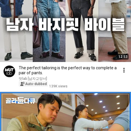
12:53
The perfect tailoring is the perfect way to complete a
pair of pants.
멋lab [남자교양서]
Auto-dubbed
139K views