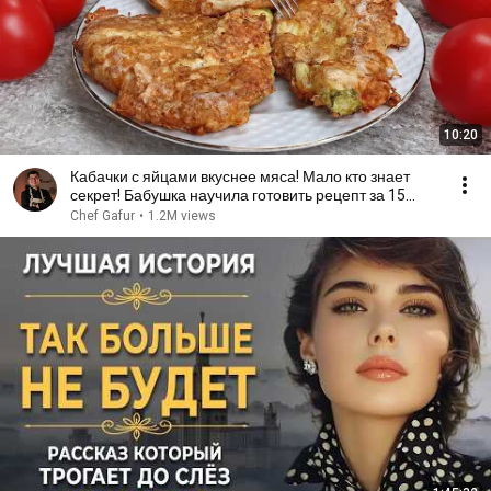
10:20
Кабачки с яйцами вкуснее мяса! Мало кто знает
секрет! Бабушка научила готовить рецепт за 15
минут
Chef Gafur
•
1.2M views