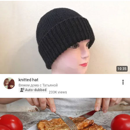
10:35
knitted hat
Вяжем дома с Татьяной
Auto-dubbed
233K views