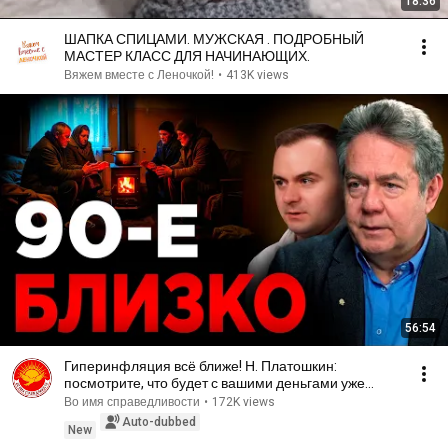
18:36
ШАПКА СПИЦАМИ. МУЖСКАЯ . ПОДРОБНЫЙ
МАСТЕР КЛАСС ДЛЯ НАЧИНАЮЩИХ.
Вяжем вместе с Леночкой!
•
413K views
56:54
Гиперинфляция всё ближе! Н. Платошкин:
посмотрите, что будет с вашими деньгами уже
совсем скоро!
Во имя справедливости
•
172K views
Auto-dubbed
New