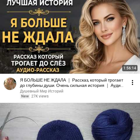
1:56:14
Я БОЛЬШЕ НЕ ЖДАЛА ｜ Рассказ, который трогает
до глубины души. Очень сильная история ｜ Аудио
рассказ
Душевный Мир Историй
New
27K views