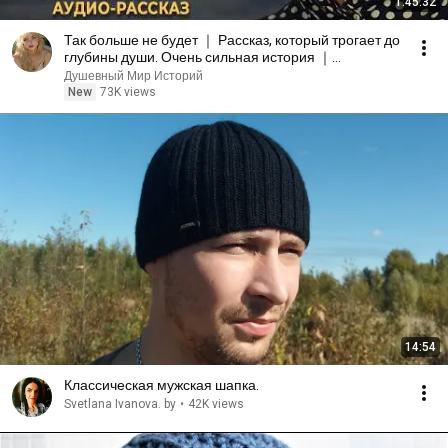
1:45:32
Так больше не будет ｜ Рассказ, который трогает до
глубины души. Очень сильная история ｜
Аудиорассказ
Душевный Мир Историй
New
73K views
14:54
Классическая мужская шапка.
Svetlana Ivanova. by
•
42K views