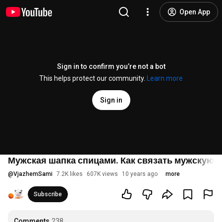
Open App
Sign in to confirm you’re not a bot
This helps protect our community.
Learn more
Sign in
Мужская шапка спицами. Как связать мужскую ша
@
VjazhemSami
7.2K likes
607K views
10 years ago
more
Subscribe
Comments
238