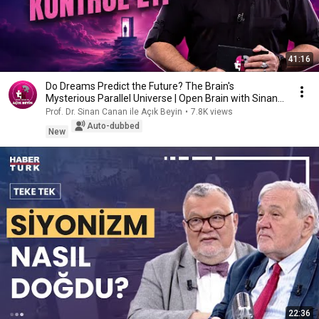
41:16
Do Dreams Predict the Future? The Brain's
Mysterious Parallel Universe | Open Brain with Sinan
Canan
Prof. Dr. Sinan Canan ile Açık Beyin
•
7.8K views
Auto-dubbed
New
22:36