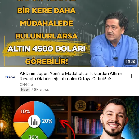
15:20
ABD'nin Japon Yeni'ne Müdahalesi Tekrardan Altının
Revaçta Olabileceği İhtimalini Ortaya Getirdi! 🪙
CNBC-e
New
7.8K views