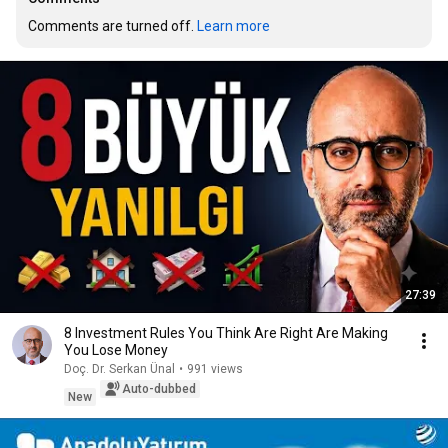
Comments are turned off. 
Learn more
27:39
8 Investment Rules You Think Are Right Are Making
You Lose Money
Doç. Dr. Serkan Ünal
•
991 views
Auto-dubbed
New