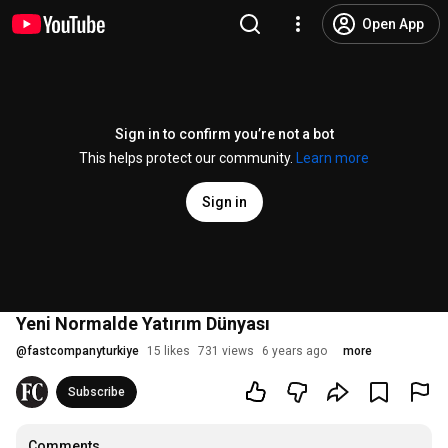
Open App
Sign in to confirm you’re not a bot
This helps protect our community.
Learn more
Sign in
Yeni Normalde Yatırım Dünyası
@
fastcompanyturkiye
15 likes
731 views
6 years ago
more
Subscribe
Comments