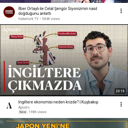
İlber Ortaylı ile Celal Şengör Siyonizmin nasıl
doğduğunu anlattı
Habertürk TV
•
584K views
23:15
İngiltere ekonomisi neden krizde? | Kuşbakışı
Aposto
New
198K views