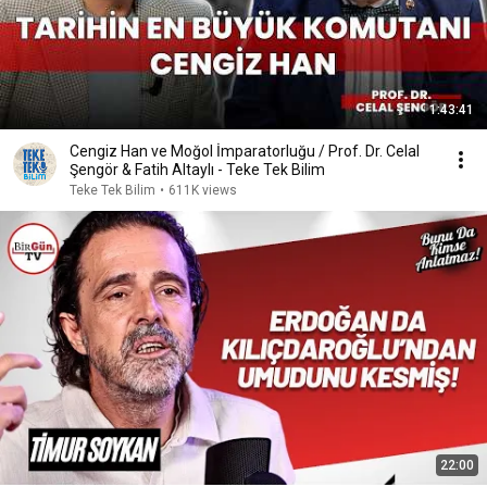
1:43:41
Cengiz Han ve Moğol İmparatorluğu / Prof. Dr. Celal
Şengör & Fatih Altaylı - Teke Tek Bilim
Teke Tek Bilim
•
611K views
22:00