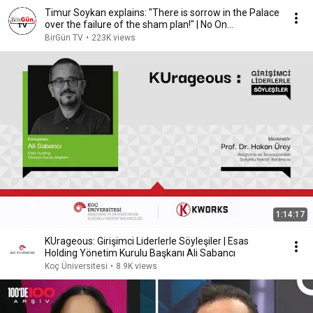
Timur Soykan explains: "There is sorrow in the Palace
over the failure of the sham plan!" | No On...
BirGün TV
•
223K views
1:14:17
KUrageous: Girişimci Liderlerle Söyleşiler | Esas
Holding Yönetim Kurulu Başkanı Ali Sabancı
Koç Üniversitesi
•
8.9K views