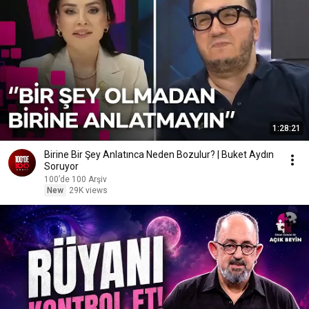
1:28:21
Birine Bir Şey Anlatınca Neden Bozulur? | Buket Aydın
Soruyor
100’de 100 Arşiv
New
29K views