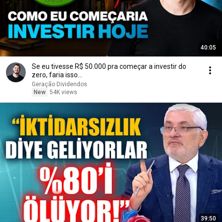
40:05
Se eu tivesse R$ 50.000 pra começar a investir do
zero, faria isso...
Geração Dividendos
New
54K views
39:50