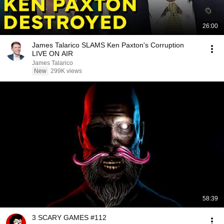
26:00
James Talarico SLAMS Ken Paxton's Corruption
LIVE ON AIR
James Talarico
New
299K views
58:39
3 SCARY GAMES #112