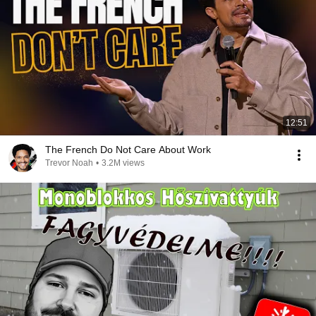
12:51
The French Do Not Care About Work
Trevor Noah
•
3.2M views