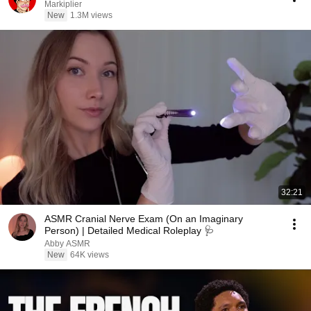
Markiplier
New
1.3M views
32:21
ASMR Cranial Nerve Exam (On an Imaginary
Person) | Detailed Medical Roleplay 🩺
Abby ASMR
New
64K views