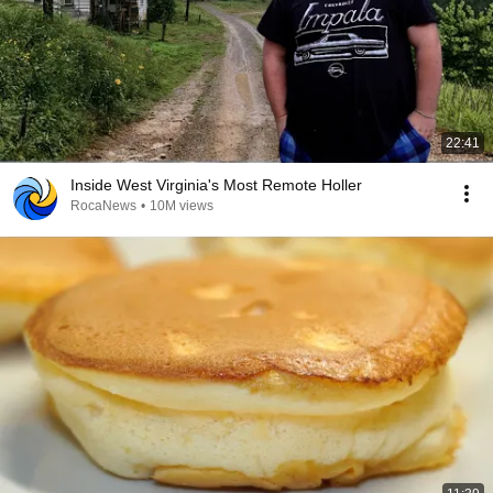
22:41
Inside West Virginia's Most Remote Holler
RocaNews
•
10M views