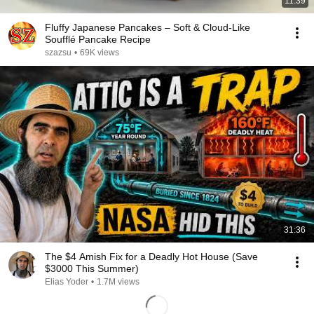
11:39
Fluffy Japanese Pancakes – Soft & Cloud-Like
Soufflé Pancake Recipe
szazsu
•
69K views
31:36
The $4 Amish Fix for a Deadly Hot House (Save
$3000 This Summer)
Elias Yoder
•
1.7M views