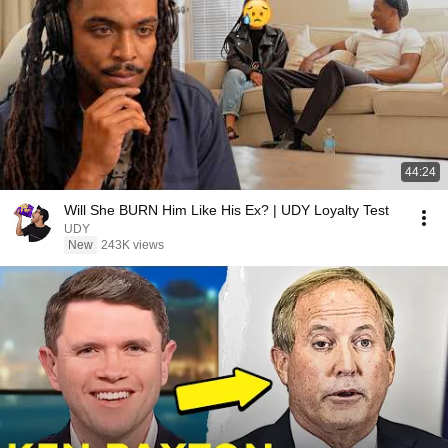
44:24
Will She BURN Him Like His Ex? | UDY Loyalty Test
UDY
New
243K views