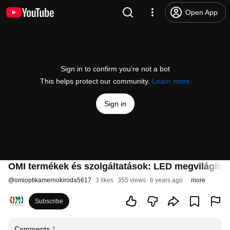
Open App
Sign in to confirm you’re not a bot
This helps protect our community.
Learn more
Sign in
OMI termékek és szolgáltatások: LED megvilágítók
@
omioptikamernokiroda5617
3 likes
355 views
6 years ago
more
Subscribe
Comments
1