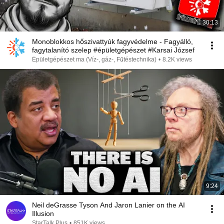
30:13
Monoblokkos hőszivattyúk fagyvédelme - Fagyálló,
fagytalanító szelep #épületgépészet #Karsai József
Épületgépészet ma (Víz-, gáz-, Fűtéstechnika)
•
8.2K views
9:24
Neil deGrasse Tyson And Jaron Lanier on the AI
Illusion
StarTalk Plus
•
851K views