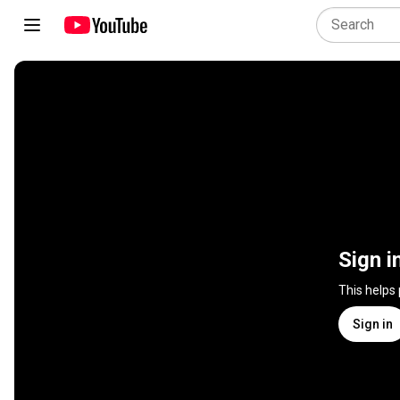
Sign i
This helps
Sign in