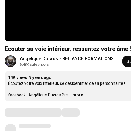
Ecouter sa voie intérieur, ressentez votre âme !
Angélique Ducros - RELIANCE FORMATIONS 
Su
6.48K subscribers
14K views
9 years ago
Écoutez votre voix intérieur, se désidentifier de sa personnalité !

facebook ; Angélique Ducros Pro
…
...more
Comments