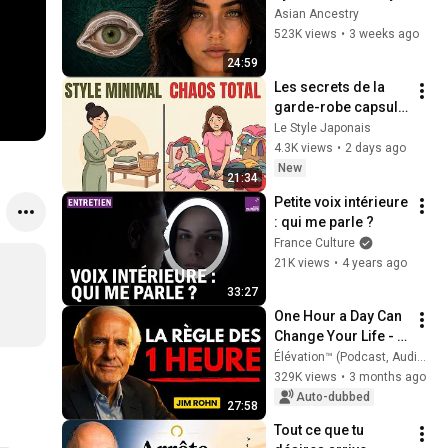
Revealed Where 
Asian Ancestry
They Really Come 
523K views
•
3 weeks ago
From
24:59
Les secrets de la 
garde-robe capsule 
japonaise — 
Le Style Japonais
Toujours élégant, 
4.3K views
•
2 days ago
presque gratuit
New
21:34
Petite voix intérieure 
: qui me parle ?
France Culture
21K views
•
4 years ago
33:27
One Hour a Day Can 
Change Your Life - 
Jim Rohn MASTERY
Élévation™ (Podcast, Audiobook)
329K views
•
3 months ago
Auto-dubbed
27:58
Tout ce que tu 