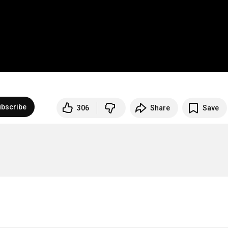
bscribe
306
Share
Save