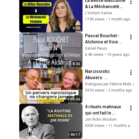
La Bêtise Masculine 
& La Méchanceté 
Féminine | Blanche 
L'instant Vanne
Gardin Humour
173K views
•
1 month ago
9:00
Pascal Bouchet - 
Alchimie et Voie 
Intérieure. Extrait du 
Daniel Fleury
cours 1
6.4K views
•
10 years ago
8:34
Narcissistic 
Abusers: 
Understanding and 
Dialogues par Fabrice Midal
Protecting Yourself 
591K views
•
2 months ago
- A Dialogue with 
1:05:44
Anne-Clotilde 
4 rituels matinaux 
Ziégler
qui ont fait le 
succès de Jim Rohn 
Jim Rohn Wisdom
| Jim Rohn Wisdom
655K views
•
11 months ago
36:17