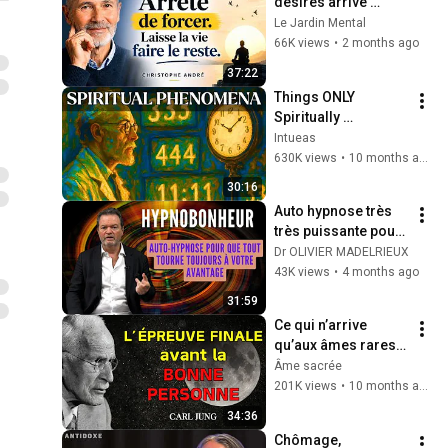
désires arrive 
quand tu cesses de 
Le Jardin Mental
courir après | 
66K views
•
2 months ago
Christophe André
37:22
Things ONLY 
Spiritually 
Awakened People 
Intueas
Experience - Carl 
630K views
•
10 months ago
Jung
30:16
Auto hypnose très 
très puissante pour 
que tout tourne 
Dr OLIVIER MADELRIEUX
toujours à votre 
43K views
•
4 months ago
avantage !
31:59
Ce qui n’arrive 
qu’aux âmes rares, 
juste avant que 
Âme sacrée
l’AMOUR véritable 
201K views
•
10 months ago
n’advienne – Carl 
34:36
Jung
Chômage, 