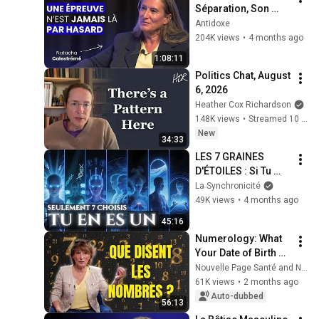
Séparation, Son 
Corps Qui Lâche : 
Antidoxe
Elle A Touché Le 
204K views
•
4 months ago
Fond Avant De 
1:08:11
Comprendre
Politics Chat, August 
6, 2026
Heather Cox Richardson
148K views
•
Streamed 10 hours ago
New
34:33
LES 7 GRAINES 
D'ÉTOILES : Si Tu 
Vois Cette Vidéo, 
La Synchronicité
Ton Activation 
49K views
•
4 months ago
Quantique 
45:16
Commence 
Numerology: What 
MAINTENANT
Your Date of Birth 
Reveals About You - 
Nouvelle Page Santé and NUMEROLOGIE-STRATEGIQUE by Lydie Castells
with Lydie Castells
61K views
•
2 months ago
Auto-dubbed
56:13