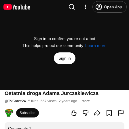
Open App
Sign in to confirm you’re not a bot
This helps protect our community.
Learn more
Sign in
Ostatnia droga Adama Jurczakiewicza
@
TVGorce24
5 likes
667 views
2 years ago
more
Subscribe
Comments
1