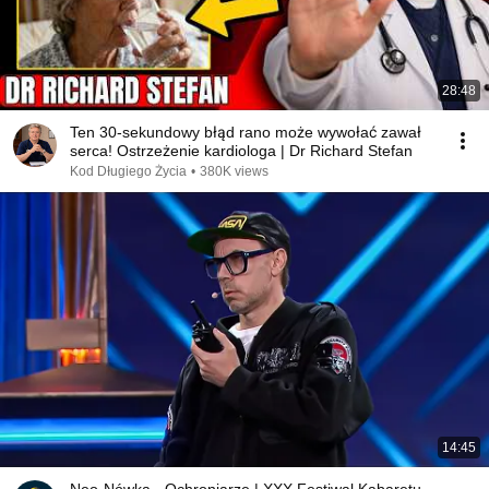
28:48
Ten 30-sekundowy błąd rano może wywołać zawał
serca! Ostrzeżenie kardiologa | Dr Richard Stefan
Kod Długiego Życia
•
380K views
14:45