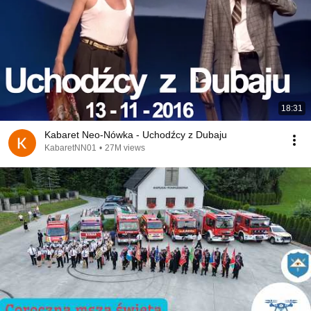
18:31
Kabaret Neo-Nówka - Uchodźcy z Dubaju
KabaretNN01
•
27M views