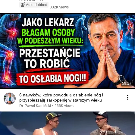
Fakt GWIAZDY
Auto-dubbed
332K views
59:17
6 nawyków, które powodują osłabienie nóg i
przyspieszają sarkopenię w starszym wieku
Dr. Paweł Kamiński
•
266K views