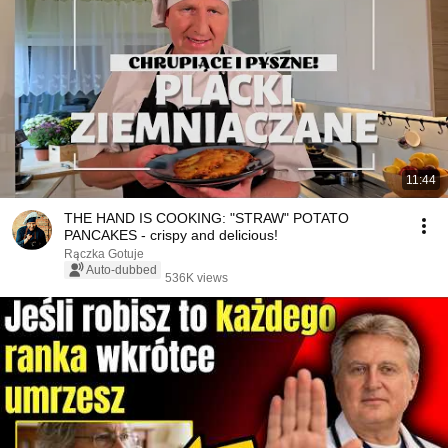
11:44
THE HAND IS COOKING: "STRAW" POTATO
PANCAKES - crispy and delicious!
Rączka Gotuje
Auto-dubbed
536K views