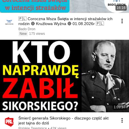
16:16
🇵🇱 Coroczna Msza Święta w intencji strażaków ich
rodzin 🔴 Krużlowa Wyżna 🔴 01.08.2026r 🇵🇱
Bado Dron
New
175 views
1:09:57
Śmierć generała Sikorskiego - dlaczego część akt
jest tajna do dziś
Polskie Tajemnice
•
42K views