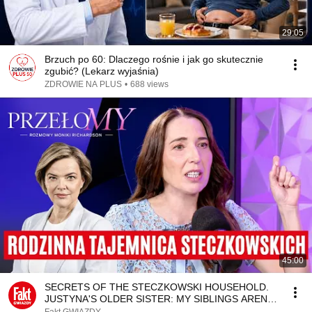
29:05
Brzuch po 60: Dlaczego rośnie i jak go skutecznie
zgubić? (Lekarz wyjaśnia)
ZDROWIE NA PLUS
•
688 views
45:00
SECRETS OF THE STECZKOWSKI HOUSEHOLD.
JUSTYNA'S OLDER SISTER: MY SIBLINGS AREN'T
GRATEFUL | BREAK...