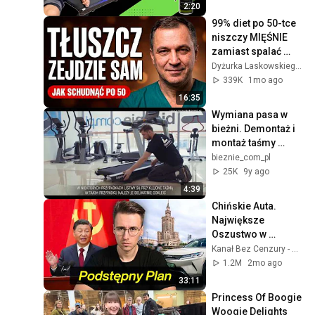
2:20
99% diet po 50-tce 
niszczy MIĘŚNIE 
zamiast spalać 
tłuszcz
Dyżurka Laskowskiego and Stanisław Jakowski
339K
1mo ago
16:35
Wymiana pasa w 
bieżni. Demontaż i 
montaż taśmy 
biegowej
bieznie_com_pl
25K
9y ago
4:39
Chińskie Auta. 
Największe 
Oszustwo w 
Historii?
Kanał Bez Cenzury - Wojciech Dzierwa
1.2M
2mo ago
33:11
Princess Of Boogie 
Woogie Delights 