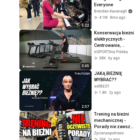
Everyone
Brendan Kavanagh
4.1M
8mo ago
5:22
Konserwacja bieżni 
elektrycznych - 
Centrowanie, 
czyszczenie, 
inSPORTline Polska
smarowanie - 
38K
6y ago
inSPORTline
3:45
JAKĄ BIEŻNIĘ 
WYBRAĆ??
sellBEST
1.8K
2y ago
2:07
Trening na bieżni 
mechanicznej - 
Porady nie zawsze 
oczywiste
Życienasportowo
26K
1y ago