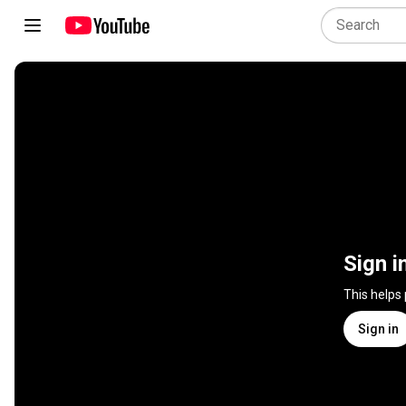
Sign i
This helps
Sign in