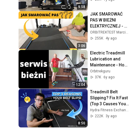
9:58
JAK SMAROWAĆ 
PAS W BIEŻNI 
ELEKTRYCZNEJ - 
PORADNIK
ORBITREKTEST Marcin Skoczeń
255K
4y ago
3:06
Electric Treadmill 
Lubrication and 
Maintenance - How 
to Take Care of 
Orbitrekguru
Your Treadmill
37K
6y ago
12:04
Treadmill Belt 
Slipping? Fix It Fast 
(Top 3 Causes You 
MUST Check)
Hydra Fitness Exchange
222K
3y ago
8:50