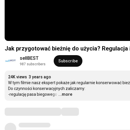
Jak przygotować bieżnię do użycia? Regulacja
sellBEST
Subscribe
987 subscribers
24K views
3 years ago
W tym filmie nasz ekspert pokaże jak regularnie konserwować bież
Do czynności konserwacyjnych zaliczamy:

-regulację pasa biegowego
…
...more
Comments