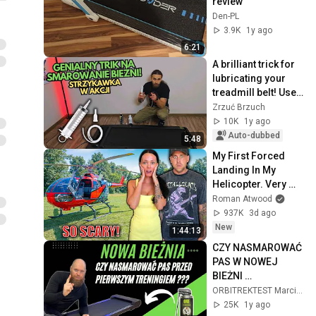
review
Den-PL
3.9K
1y ago
6:21
A brilliant trick for 
lubricating your 
treadmill belt! Use 
it!
Zrzuć Brzuch
10K
1y ago
Auto-dubbed
5:48
My First Forced 
Landing In My 
Helicopter. Very 
Scary Experience 
Roman Atwood
But Everyone Is 
937K
3d ago
Safe! Needs FIxed!
New
1:44:13
CZY NASMAROWAĆ 
PAS W NOWEJ 
BIEŻNI 
ELEKTRYCZNEJ ? 
ORBITREKTEST Marcin Skoczeń
PORADNIK
25K
1y ago