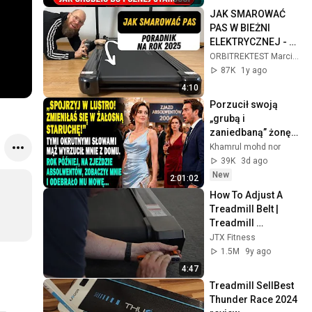
JAK SMAROWAĆ 
PAS W BIEŻNI 
ELEKTRYCZNEJ - 
PORADNIK NA 2026 
ORBITREKTEST Marcin Skoczeń
ROK
87K
1y ago
4:10
Porzucił swoją 
„grubą i 
zaniedbaną” żonę. 
Rok później na 
Khamrul mohd nor
zjeździe 
39K
3d ago
zaniemówił.
New
2:01:02
How To Adjust A 
Treadmill Belt | 
Treadmill 
Maintenance
JTX Fitness
1.5M
9y ago
4:47
Treadmill SellBest 
Thunder Race 2024 