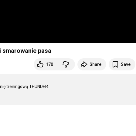
 i smarowanie pasa
170
Share
Save
nię treningową THUNDER. 
