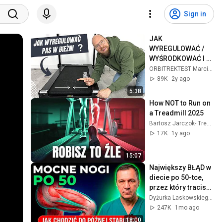
Sign in
JAK 
WYREGULOWAĆ / 
WYŚRODKOWAĆ I 
ODPOWIEDNIO 
ORBITREKTEST Marcin Skoczeń
NACIĄGNĄĆ PAS W 
89K
2y ago
BIEŻNI 
5:38
ELEKTRYCZNEJ
How NOT to Run on 
a Treadmill 2025
Bartosz Jarczok- Trening DoPorzygu
17K
1y ago
15:07
Największy BŁĄD w 
diecie po 50-tce, 
przez który tracisz 
mięśnie
Dyżurka Laskowskiego and Stanisław Jakowski
247K
1mo ago
18:00