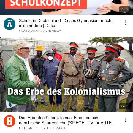
19:26
Schule in Deutschland: Dieses Gymnasium macht
alles anders | Doku
SWR Aktuell
•
757K views
32:15
Das Erbe des Kolonialismus: Eine deutsch-
namibische Spurensuche (SPIEGEL TV für ARTE
Re:)
DER SPIEGEL
•
138K views