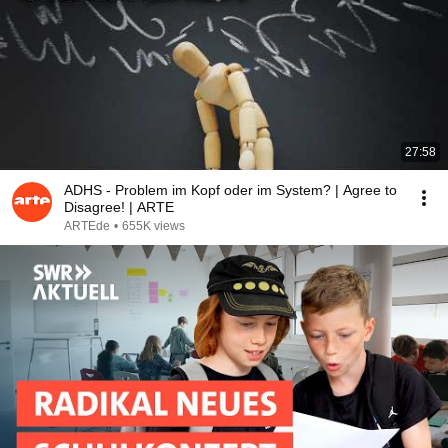
27:58
ADHS - Problem im Kopf oder im System? | Agree to
Disagree! | ARTE
ARTEde
•
655K views