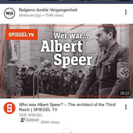
Belgiens dunkle Vergangenheit
MrWissen2go
•
754K views
28:22
Who was Albert Speer? – The architect of the Third
Reich | SPIEGEL TV
DER SPIEGEL
Dubbed
894K views