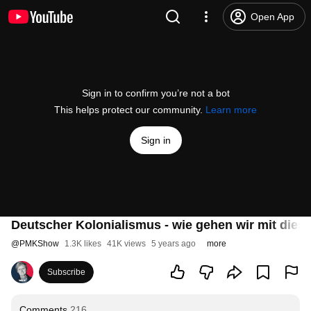
Open App
Sign in to confirm you’re not a bot
This helps protect our community.
Learn more
Sign in
Deutscher Kolonialismus - wie gehen wir mit dies
@
PMKShow
1.3K likes
41K views
5 years ago
more
Subscribe
Comments
216