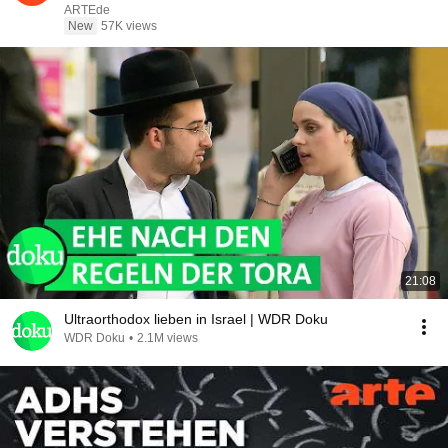
ARTEde
New
57K views
21:08
Ultraorthodox lieben in Israel | WDR Doku
WDR Doku
•
2.1M views