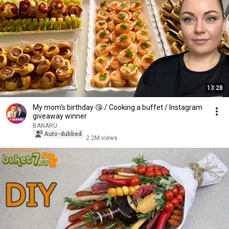
13:28
My mom's birthday 😘 / Cooking a buffet / Instagram
giveaway winner
BANARU
Auto-dubbed
2.2M views