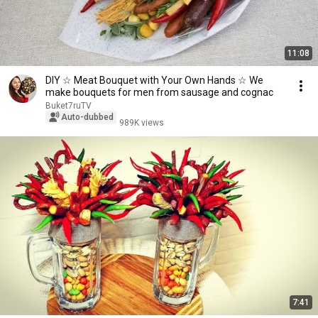
11:08
DIY ☆ Meat Bouquet with Your Own Hands ☆ We
make bouquets for men from sausage and cognac
Buket7ruTV
Auto-dubbed
989K views
7:41