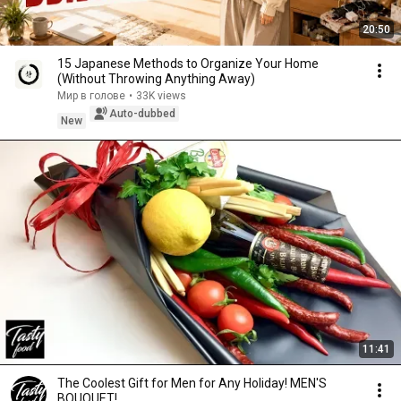
20:50
15 Japanese Methods to Organize Your Home
(Without Throwing Anything Away)
Мир в голове
•
33K views
Auto-dubbed
New
11:41
The Coolest Gift for Men for Any Holiday! MEN'S
BOUQUET!