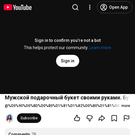
Open App
Sign in to confirm you’re not a bot
This helps protect our community.
Learn more
Sign in
Мужской подарочный букет своими руками. Буке
@
%D0%90%D0%BD%D0%B0%D1%81%D1%82%D0%B0%D1%81%D0%B8%D1
more
Subscribe
Comments
78