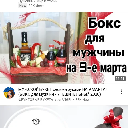
｜ Аудио рассказ
Душевный Мир Историй
New
20K views
11:41
МУЖСКОЙ БУКЕТ своими руками НА 9 МАРТА!
(БОКС для мужчин - УТЕШИТЕЛЬНЫЙ 2020)
ФРУКТОВЫЕ БУКЕТЫ yourANGEL
•
33K views