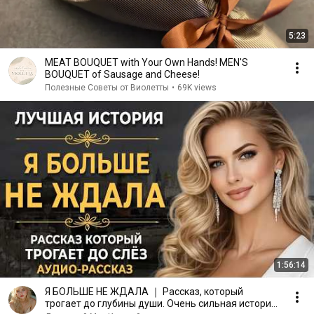
5:23
MEAT BOUQUET with Your Own Hands! MEN'S
BOUQUET of Sausage and Cheese!
Полезные Советы от Виолетты
•
69K views
1:56:14
Я БОЛЬШЕ НЕ ЖДАЛА ｜ Рассказ, который
трогает до глубины души. Очень сильная история