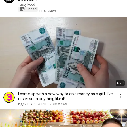
Tasty Food
Dubbed
113K views
4:20
I came up with a new way to give money as a gift. I've
never seen anything like it!
Идеи DIY от Элен
•
2.7M views