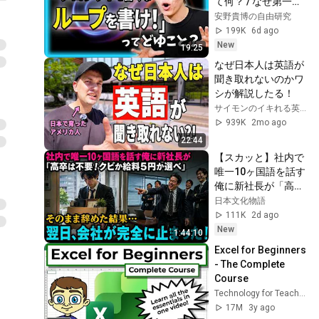
て何？ / なぜ第一線
のエンジニアが「プ
安野貴博の自由研究
ロンプトを書くな」
199K
6d ago
と言っているのか / 
New
19:25
"Human in the 
なぜ日本人は英語が
Loop"から"Human 
聞き取れないのかワ
on the Loop"へ
シが解説したる！
サイモンのイキれる英語教室
939K
2mo ago
22:44
【スカッと】社内で
唯一10ヶ国語を話す
俺に新社長が「高卒
は不要！クビか給料
日本文化物語
５円か選べ」と言っ
111K
2d ago
てきた。そのまま辞
New
1:44:10
めた結果
Excel for Beginners 
- The Complete 
Course
Technology for Teachers and Students
17M
3y ago