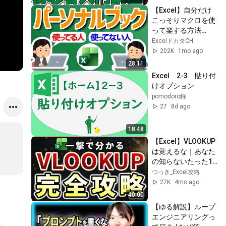
【Excel】自分だけ
こっそりマクロを使
って楽する方法
【YT0282】
ExcelドカタCH
202K
1mo ago
28:11
Excel　2-3　貼り付
けオプション
pomodoro録
27
8d ago
18:48
【Excel】VLOOKUP
は覚えるな｜あなた
の知らないたった1
つの本質
つっき_Excel攻略
27K
4mo ago
40:00
【ゆる解説】ループ
エンジニアリングっ