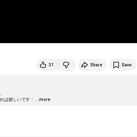
31
Share
Save
、

れば嬉しいです！
…
...more