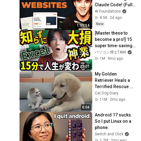
Claude Code! (Full 
Guide)
AI Foundations
8.5K
2d ago
New
1:01:14
[Master these to 
become a pro!] 15 
super time-saving 
Excel tips from the 
パソコン博士TAIKI
pros [A 15-minute 
1M
9mo ago
video ...
23:01
My Golden 
Retriever Heals a 
Terrified Rescue 
Kitten in Just 3 
Cat Dog Diary
Meetings!
11M
2mo ago
6:04
Android 17 sucks. 
So I put Linux on a 
phone.
Switch and Click
1.2M
2mo ago