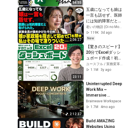
54:55
五歳になっても娘は
一言も話せず、医師
には知的障害だと告
げられた。家族全員
老いの物語 (Oi no Monogatari)
が諦めかけたその
119K
3d ago
時、娘が家政婦を指
New
2:06:27
さして初めて口を開
【驚きのスピード】
き、私はその場で凍
20分でExcelダッシ
りついた――
ュボード作成！初心
者でも簡単！（エク
ユースフル / 実務変革のプロ
セル/資料作成）
1.1M
3y ago
23:11
Uninterrupted Deep 
Work Mix ~ 
Immersive 
Productivity 
Brainwave Workspace
Soundscape ~ 
1.7M
4mo ago
Neural Focus Study 
2:12:37
Music
Build AMAZING 
Websites Using 