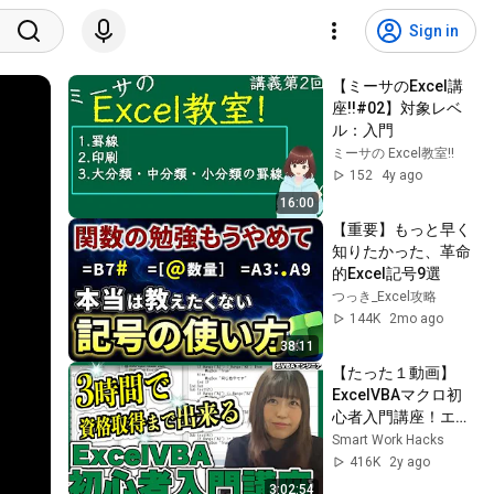
Sign in
【ミーサのExcel講
座!!#02】対象レベ
ル：入門
ミーサの Excel教室!!
152
4y ago
16:00
【重要】もっと早く
知りたかった、革命
的Excel記号9選
つっき_Excel攻略
144K
2mo ago
38:11
【たった１動画】
ExcelVBAマクロ初
心者入門講座！エク
セルVBAマクロと
Smart Work Hacks
は？から分かる
416K
2y ago
3:02:54