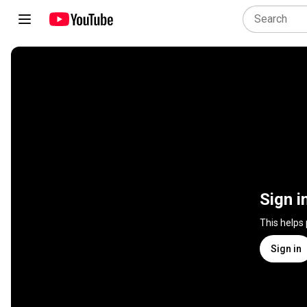
Sign i
This helps
Sign in