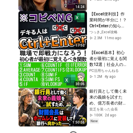
14:24
【Excel便利技】作
業時間が半分に！？
Ctrl+Enterの知られ
ざる裏技
つっき_Excel攻略
2.3M
11mo ago
17:52
【Excel基本】初心
者が最初に覚える関
数12選｜社会人の常
識！
PC活用ちゃんねる
1.2M
4y ago
30:06
銀行員として働く未
来の義娘を試すた
め、億万長者の財閥
会長はホームレスの
貧乏を装った会長
ような格好に身をや
100K
2d ago
つし、銀行へ向かっ
New
1:50:56
た――。