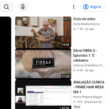
Sign in
Ciclo do linho
Dieta Mediterrânica
7.3K
3y ago
14:05
Série FIBRA.S - 
Episódio 1: O 
cânhamo
Urdume (Estefânia Torres)
6.6K
4y ago
11:20
AVALIAÇÃO CLÍNICA  
- PRIME HAIR WEEK 
DIA 1
Prime Pharma Magistral
370
Streamed 4d ago
New
1:45:40