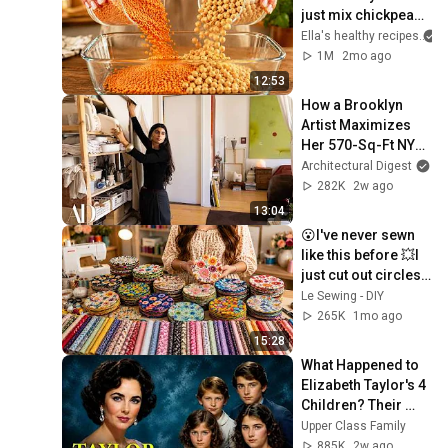
just mix chickpeas 
and lentils - so 
Ella's healthy recipes
delicious and 
1M
2mo ago
healthy
12:53
How a Brooklyn 
Artist Maximizes 
Her 570-Sq-Ft NYC 
Apartment | 
Architectural Digest
Architectural Digest
282K
2w ago
13:04
😮I've never sewn 
like this before 💥I 
just cut out circles 
from scraps of 
Le Sewing - DIY
fabric and sewed 
265K
1mo ago
an amazing
15:28
What Happened to 
Elizabeth Taylor's 4 
Children? Their 
Lives Today
Upper Class Family
885K
2w ago