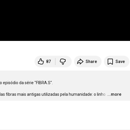
87
Share
Save
episódio da série "FIBRA.S". 

s fibras mais antigas utilizadas pela humanidade: o linho.
…
...more