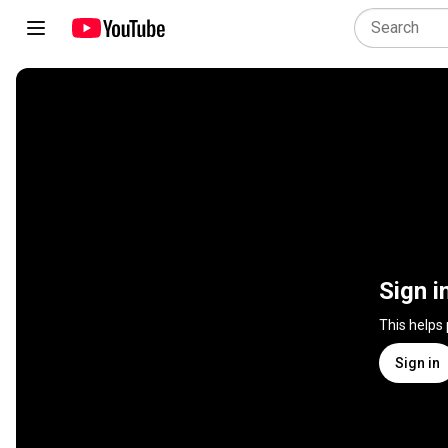
Sign i
This helps
Sign in