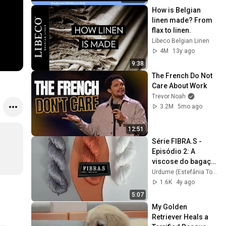
How is Belgian 
linen made? From 
flax to linen.
Libeco Belgian Linen
4M
13y ago
9:38
The French Do Not 
Care About Work
Trevor Noah
3.2M
5mo ago
12:51
Série FIBRA.S - 
Episódio 2: A 
viscose do bagaço 
de cana-de-açucar
Urdume (Estefânia Torres)
1.6K
4y ago
5:07
My Golden 
Retriever Heals a 