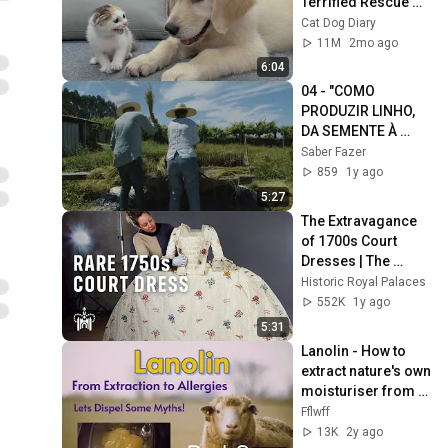
Terrified Rescue 
Kitten in Just 3 
Cat Dog Diary
Meetings!
11M
2mo ago
6:04
04 - "COMO 
PRODUZIR LINHO, 
DA SEMENTE À 
FIBRA" - COLHEITA
Saber Fazer
859
1y ago
5:27
The Extravagance 
of 1700s Court 
Dresses | The 
Spitalfields Mantua 
Historic Royal Palaces
Dress
552K
1y ago
5:31
Lanolin - How to 
extract nature's own 
moisturiser from 
Raw Sheep's fleece 
Fflwff
Part 1
13K
2y ago