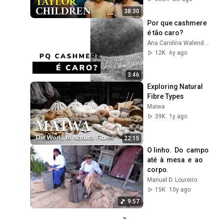
38:30
Por que cashmere 
é tão caro?
Ana Carolina Walendzus
12K
6y ago
3:46
Exploring Natural 
Fibre Types
Maiwa
39K
1y ago
22:15
O linho.  Do  campo  
até  à  mesa  e  ao  
corpo.
Manuel D. Loureiro
15K
10y ago
9:57