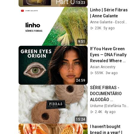
13:23
Linho | Série Fibras 
| Anne Galante
Anne Galante - Escola de Artes Manuais
23K
5y ago
9:51
If You Have Green 
Eyes — DNA Finally 
Revealed Where 
They Really Come 
Asian Ancestry
From
559K
3w ago
24:59
SÉRIE FIBRAS - 
DOCUMENTÁRIO  
ALGODÃO 
ORGÂNICO DA 
Urdume (Estefânia Torres)
PARAÍBA
2.4K
4y ago
15:24
I haven't bought 
bread in a year! I 