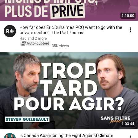
1:10:00
How far does Éric Duhaime’s PCQ want to go with the
private sector? | The Rad Podcast
Rad and 2 more
Auto-dubbed
35K views
1:03:44
Is Canada Abandoning the Fight Against Climate