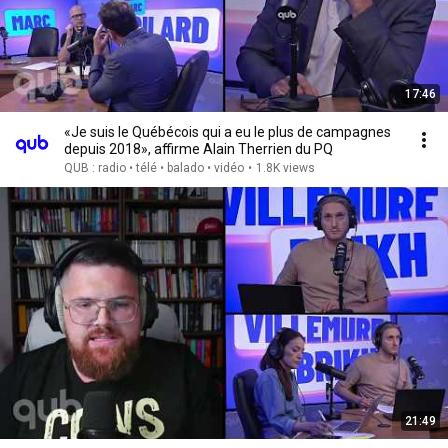
17:46
«Je suis le Québécois qui a eu le plus de campagnes
depuis 2018», affirme Alain Therrien du PQ
QUB : radio • télé • balado • vidéo
•
1.8K views
21:49