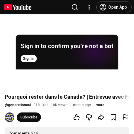
Open App
Sign in to confirm you’re not a bot
Sign in
Pourquoi rester dans le Canada? | Entrevue avec Farn
@
generationoui
318 likes
10K views
1 month ago
more
Subscribe
Comments
249