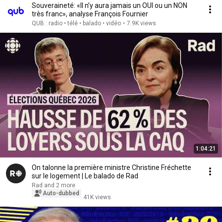
Souveraineté: «Il n’y aura jamais un OUI ou un NON
très franc», analyse François Fournier
QUB : radio • télé • balado • vidéo
•
7.9K views
1:04:21
On talonne la première ministre Christine Fréchette
sur le logement | Le balado de Rad
Rad and 2 more
Auto-dubbed
41K views