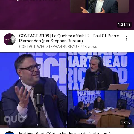
1:24:13
CONTACT #109 | Le Québec affaibli ? - Paul St-Pierre
Plamondon (par Stéphan Bureau)
CONTACT AVEC STÉPHAN BUREAU
•
46K views
17:16
Mathieu Bock-Côté au lendemain de l'entrevue à