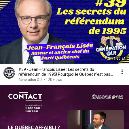
1:30:24
#39 - Jean-François Lisée : Les secrets du
référendum de 1995! Pourquoi le Québec n'est pas
un pays?
Génération OUI
•
12K views