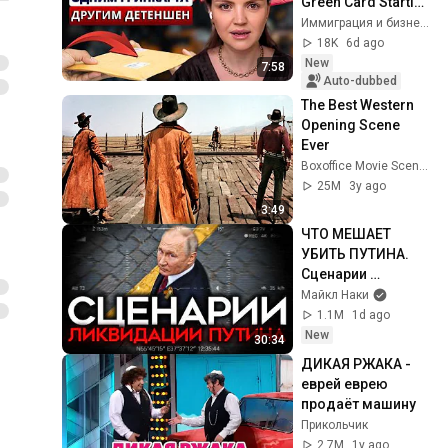
Green Card Starting 
August 1. Airport 
Иммиграция и бизнес в США с Olena Manilich
Detentions. 
18K
6d ago
Immigration ...
New
7:58
Auto-dubbed
The Best Western 
Opening Scene 
Ever
Boxoffice Movie Scenes
25M
3y ago
3:49
ЧТО МЕШАЕТ 
УБИТЬ ПУТИНА. 
Сценарии 
ликвидации 
Майкл Наки
диктатора
1.1M
1d ago
New
30:34
ДИКАЯ РЖАКА - 
еврей еврею 
продаёт машину
Прикольчик
2.7M
1y ago