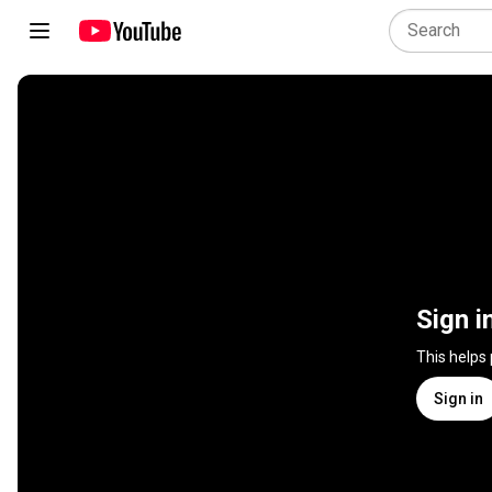
Sign i
This helps
Sign in