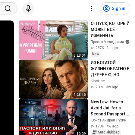
Sign in
ОТПУСК, КОТОРЫЙ 
МОЖЕТ ВСЁ 
ИЗМЕНИТЬ! 
Курортный роман. 
Просто Мелодрама
Все серии
287K
2d ago
New
3:23:01
ИЗ БОГАТОЙ 
ЖИЗНИ ОБРАТНО В 
ДЕРЕВНЮ, НО 
ИМЕННО ТАМ ОН 
KinoLine
ОБРЕЛ СЧАСТЬЕ!
2.1M
3w ago
4:23:45
New Law: How to 
Avoid Jail for a 
Second Passport 
or Residence 
Юрист Андрей Лухин
Permit
173K
4w ago
Auto-dubbed
10:09