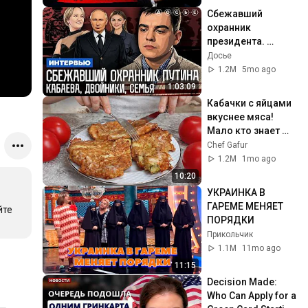
Сбежавший 
охранник 
президента. 
Кабаева. Семья. 
Досье
Дворцы. 
1.2M
5mo ago
Безопасность | 
1:03:09
Интервью
Кабачки с яйцами 
вкуснее мяса! 
Мало кто знает 
секрет! Бабушка 
Chef Gafur
научила готовить 
1.2M
1mo ago
рецепт за 15 минут
10:20
УКРАИНКА В 
ГАРЕМЕ МЕНЯЕТ 
те 
ПОРЯДКИ
Прикольчик
1.1M
11mo ago
11:15
Decision Made: 
Who Can Apply for a 