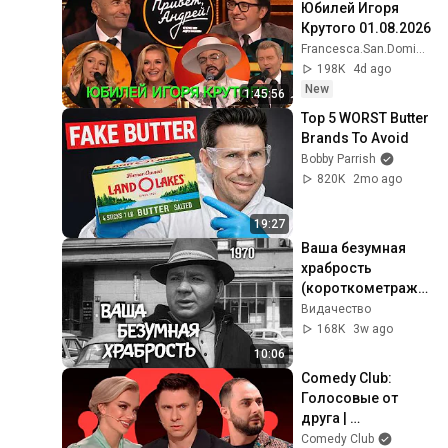
Юбилей Игоря 
Крутого 01.08.2026
Francesca.San.Domingo
198K
4d ago
New
1:45:56
Top 5 WORST Butter 
Brands To Avoid
Bobby Parrish
820K
2mo ago
19:27
Ваша безумная 
храбрость 
(короткометражн
ый фильм, 1970)
Видачество
168K
3w ago
10:06
Comedy Club: 
Голосовые от 
друга | 
Батрутдинов, 
Comedy Club