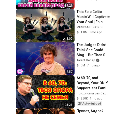
19:21
This Epic Celtic 
Music Will Captivate 
Your Soul | Epic 
Celtic Music
MUSIC-AND-SONGS
1.8M
3mo ago
3:00
The Judges Didn't 
Think She Could 
Sing... But Then She 
Opened Her Mouth!
Talent Recap
5M
7mo ago
7:57
At 60, 70, and 
Beyond, Your ONLY 
Support Isn't Family, 
But These 10 Pillars 
Психология Без Сахара
| Mikhail Labkovsky
250K
1mo ago
Auto-dubbed
25:28
Привет, Андрей! 