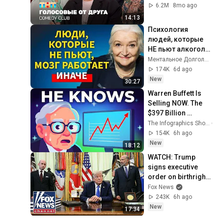
Карибидис, Шкуро 
6.2M
8mo ago
@ComedyClubRuss
14:13
ia
Психология 
людей, которые 
НЕ пьют алкоголь 
(согласно 
Ментальное Долголетие and 2 more
нейронауке) | 
174K
6d ago
Татьяна 
New
30:27
Черниговская
Warren Buffett Is 
Selling NOW. The 
$397 Billion 
COLLAPSE.
The Infographics Show
154K
6h ago
New
18:12
WATCH: Trump 
signs executive 
order on birthright 
citizenship
Fox News
243K
6h ago
New
17:34