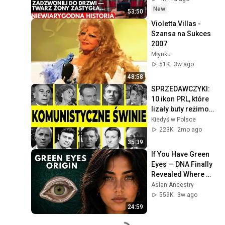
tobą” Odpisałem za 
New
53:50
nią„PRZYJDŻ!Męża 
Violetta Villas - 
ni
Szansa na Sukces 
2007
Młynku
51K
3w ago
48:58
SPRZEDAWCZYKI: 
10 ikon PRL, które 
lizały buty reżimowi 
i skończyły na dnie
Kiedyś w Polsce
223K
2mo ago
35:39
If You Have Green 
Eyes — DNA Finally 
Revealed Where 
They Really Come 
Asian Ancestry
From
559K
3w ago
24:59