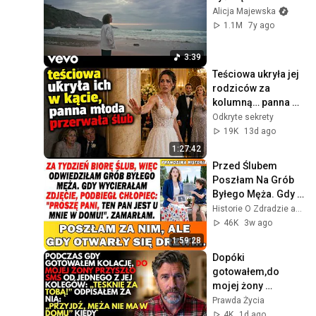
Alicja Majewska
1.1M
7y ago
3:39
Teściowa ukryła jej 
rodziców za 
kolumną… panna 
młoda przerwała 
Odkryte sekrety
ceremonię!
19K
13d ago
1:27:42
Przed Ślubem 
Poszłam Na Grób 
Byłego Męża. Gdy 
Wycierałam 
Historie O Zdradzie and SekretyDomu
Zdjęcie, Chłopiec 
46K
3w ago
Rzekł: "On Jest U 
1:59:28
Nas."
Dopóki 
gotowałem,do 
mojej żony 
przyszedł 
Prawda Życia
SMS„Tęsknię za 
4K
1d ago