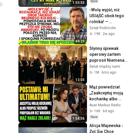
SŁUŻĄCA
New
1:53:55
-Wolę wyjść, niż 
USIĄŚĆ obok tego 
rolnika! — 
powiedziała 
Szept Rodziców
synowa. Nie 
19K
2w ago
wiedziała, co było w 
49:25
kopercie
Słynny śpiewak 
operowy żartem 
poprosił Niemena o 
śpiew, to co stało 
Świat między nami
się potem, 
1M
6mo ago
zszokowało 
13:05
wszystkich
Mąż powiedział: 
„Zaakceptuj moją 
kochankę albo 
rozwód”. 
Auer Markus Radio
Podpisałam — 
16K
6d ago
zbladł
New
1:54:15
Alicja Majewska - 
Żyć Się Chce