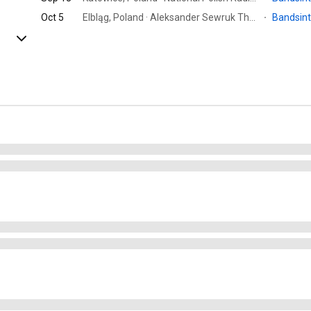
Oct 5
Elbląg, Poland · Aleksander Sewruk Theatre
·
Bandsin