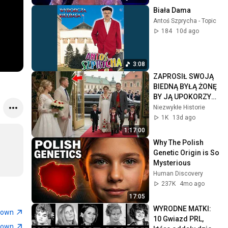
Biała Dama
Antoś Szprycha - Topic
184
10d ago
3:08
ZAPROSIŁ SWOJĄ 
BIEDNĄ BYŁĄ ŻONĘ 
BY JĄ UPOKORZYĆ 
LECZ ONA 
Niezwykłe Historie
PRZYJECHAŁA 
1K
13d ago
LIMUZYNĄ Z 
1:17:00
MULTIMILIARDEREM
Why The Polish 
Genetic Origin is So 
Mysterious
Human Discovery
237K
4mo ago
17:05
WYRODNE MATKI: 
town
10 Gwiazd PRL, 
town