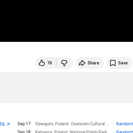
76
Share
Save
Sep 17
Oświęcim, Poland · Oswiecim Cultural Center
·
Bandsin
ETS
Sep 18
Katowice, Poland · National Polish Radio Symphony Orchestra
·
Bandsin