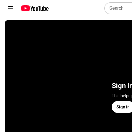
Sign i
This helps
Sign in