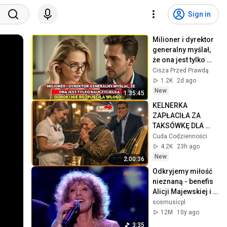
Sign in
Milioner i dyrektor 
generalny myślał, 
że ona jest tylko 
nauczycielką… 
Cisza Przed Prawdą
dopóki nie 
1.2K
2d ago
rozpuściła włosów.
New
1:35:45
KELNERKA 
ZAPŁACIŁA ZA 
TAKSÓWKĘ DLA 
STARSZEJ KOBIETY  
Cuda Codzienności
NIE WIEDZĄC ŻE 
4.2K
23h ago
MILIONER PATRZY
New
2:00:36
Odkryjemy miłość 
nieznaną - benefis 
Alicji Majewskiej i 
Włodzimierza 
sosmusicpl
Korcza
12M
10y ago
3:35