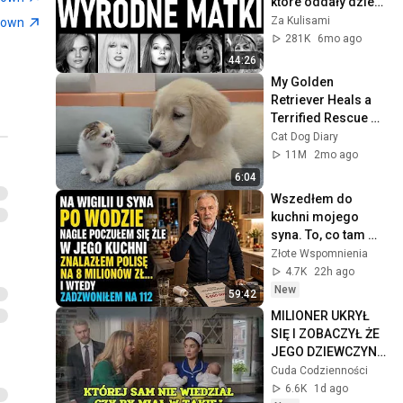
które oddały dzieci, 
by robić karierę
Za Kulisami
town
281K
6mo ago
44:26
My Golden 
Retriever Heals a 
Terrified Rescue 
Kitten in Just 3 
Cat Dog Diary
Meetings!
11M
2mo ago
6:04
Wszedłem do 
kuchni mojego 
syna. To, co tam 
zobaczyłem, 
Złote Wspomnienia
kazało mi 
4.7K
22h ago
zadzwonić na 112
New
59:42
MILIONER UKRYŁ 
SIĘ I ZOBACZYŁ ŻE 
JEGO DZIEWCZYNA 
NIENAWIDZI 
Cuda Codzienności
BLIŹNIĄT LECZ 
6.6K
1d ago