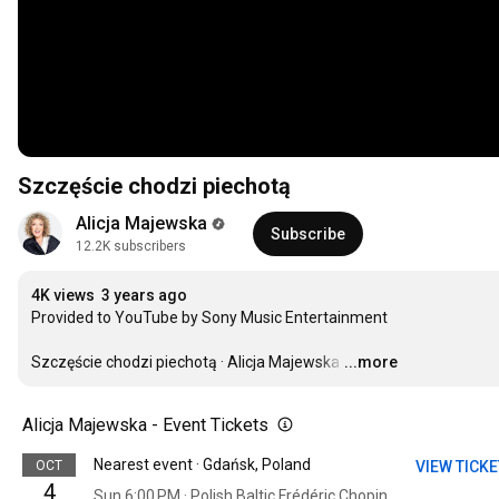
Szczęście chodzi piechotą
Alicja Majewska
Subscribe
12.2K subscribers
4K views
3 years ago
Provided to YouTube by Sony Music Entertainment

Szczęście chodzi piechotą · Alicja Majewska
…
...more
Alicja Majewska - Event Tickets
Nearest event · Gdańsk, Poland
OCT
VIEW TICK
4
Sun 6:00 PM · Polish Baltic Frédéric Chopin Philharmonic