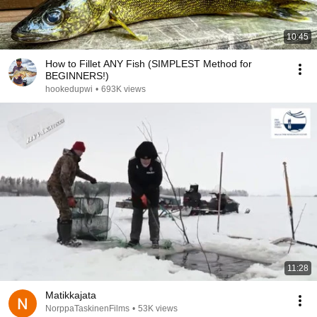
10:45
How to Fillet ANY Fish (SIMPLEST Method for
BEGINNERS!)
hookedupwi
•
693K views
11:28
Matikkajata
NorppaTaskinenFilms
•
53K views