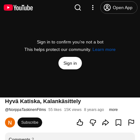
Open App
Sign in to confirm you’re not a bot
This helps protect our community.
Learn more
Sign in
Hyvä Katiska, Kalankäsittely
@
NorppaTaskinenFilms
55 likes
15K views
8 years ago
more
Subscribe
Comments
2