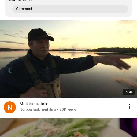
Comment...
19:40
Muikkunuotalla
NorppaTaskinenFilms
•
26K views