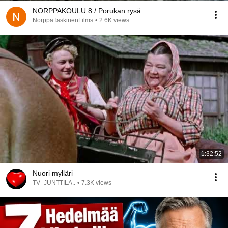
NORPPAKOULU 8 / Porukan rysä
NorppaTaskinenFilms
•
2.6K views
1:32:52
Nuori mylläri
TV_JUNTTILA..
•
7.3K views