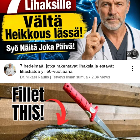
23:11
7 hedelmää, jotka rakentavat lihaksia ja estävät
lihaskatoa yli 60-vuotiaana
Dr. Mikael Rautio | Terveys ilman sumua
•
2.8K views