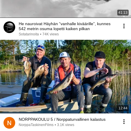
41:13
He nauroivat Häyhän “vanhalle kiväärille”, kunnes
542 metrin osuma lopetti kaiken pilkan
Sotatarinoita
•
74K views
12:44
NORPPAKOULU 5 / Norppaturvallinen kalastus
NorppaTaskinenFilms
•
3.1K views