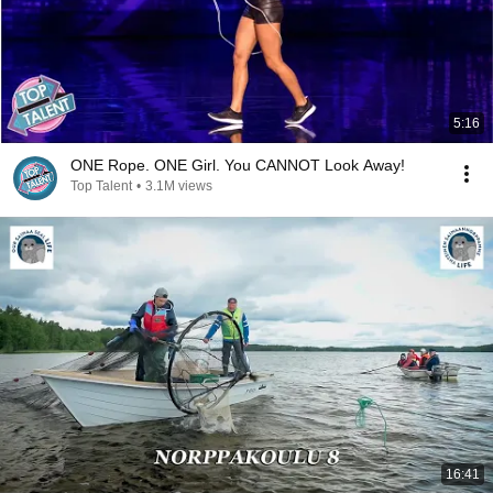
5:16
ONE Rope. ONE Girl. You CANNOT Look Away!
Top Talent
•
3.1M views
16:41