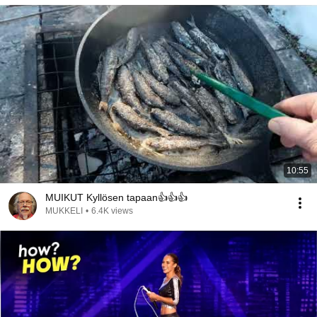
10:55
MUIKUT Kyllösen tapaan👍👍👍
MUKKELI
•
6.4K views