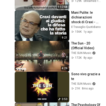
129K
Streamed 11mo ago
1:17:58
Mani Pulite: le 
dichiarazioni 
shock di Craxi - 
1992
Il Travaglio Quotidiano
156K
1y ago
9:21
The Sun - 20 
(Official Video)
THE SUN Music
172K
8y ago
4:29
Sono vivo grazie a 
te
THE SUN Music
21K
8mo ago
3:53
The Psychology Of 