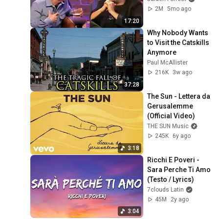
2M
5mo ago
17:20
Why Nobody Wants 
to Visit the Catskills 
Anymore
Paul McAllister
216K
3w ago
37:28
The Sun - Lettera da 
Gerusalemme 
(Official Video)
THE SUN Music
245K
6y ago
3:18
Ricchi E Poveri - 
Sara Perche Ti Amo 
(Testo / Lyrics)
7clouds Latin
45M
2y ago
3:04