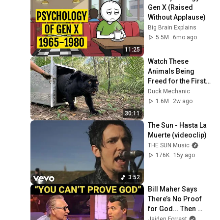
Gen X (Raised 
Without Applause)
Big Brain Explains
5.5M
6mo ago
11:25
Watch These 
Animals Being 
Freed for the First 
Time
Duck Mechanic
1.6M
2w ago
30:11
The Sun - Hasta La 
Muerte (videoclip)
THE SUN Music
176K
15y ago
3:52
Bill Maher Says 
There’s No Proof 
for God... Then 
THIS Happens
Jaiden Forrest