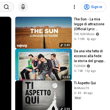
Sign in
The Sun - La mia 
legge di attrazione 
(Official Lyric 
Video)
THE SUN Music
118K
4y ago
3:45
Da una vita fatta di 
eccessi alla fede: 
la storia del gruppo 
rock "The Sun"
Tv2000it
74K
13y ago
32:33
Ti Aspetto Qui
AI-Music70
83
4d ago
New
3:59