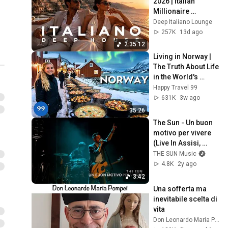
2026 | Italian 
Millionaire 
Summer Mix
Deep Italiano Lounge
257K
13d ago
2:35:12
Living in Norway | 
The Truth About Life 
in the World's 
Richest and Most 
Happy Travel 99
Beautiful Country | 
631K
3w ago
4K
35:26
The Sun - Un buon 
motivo per vivere 
(Live In Assisi, 
03/12/2022)
THE SUN Music
4.8K
2y ago
3:42
Una sofferta ma 
inevitabile scelta di 
vita
Don Leonardo Maria Pompei