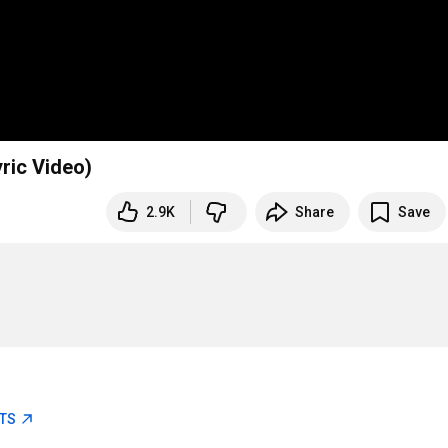
yric Video)
2.9K
Share
Save
ETS