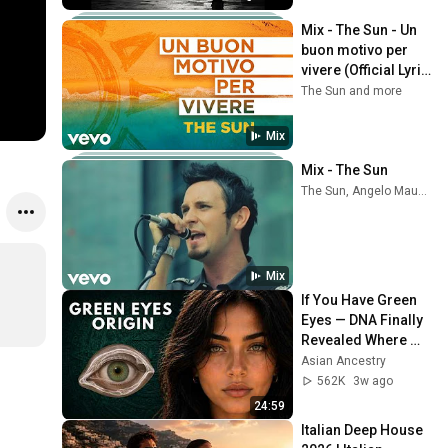
Mix - The Sun - Un 
buon motivo per 
vivere (Official Lyric 
Video)
The Sun and more
Mix
Mix - The Sun
The Sun, Angelo Maugeri, and more
Mix
If You Have Green 
Eyes — DNA Finally 
Revealed Where 
They Really Come 
Asian Ancestry
From
562K
3w ago
24:59
Italian Deep House 