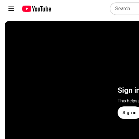
Sign i
This helps
Sign in