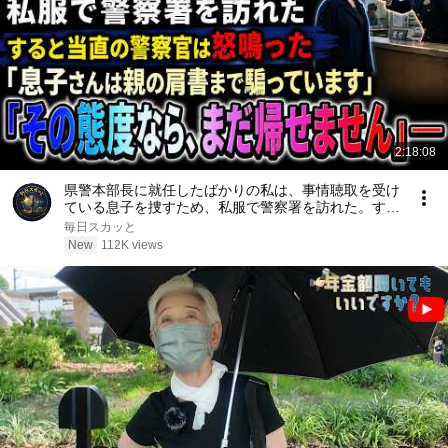
2:18:08
県警本部長に就任したばかりの私は、事情聴取を受け
ている息子を捜すため、私服で警察署を訪れた。する
と当直の警察官は「息子さんは親の肩書まで騙ってい
毎日スカッと
ます。その態度なら、まだ帰せません」と怒鳴った
New
112K views
――