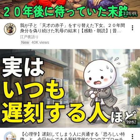
1:26:49
我が子と「天才の赤子」をすり替えた下女。２０年間
身分を偽り続けた乳母の結末 |【感動・朗読】| 昔話 |
江戸時代の物語 | 時代劇
江戸夜語り
New
40K views
22:52
【心理学】遅刻してしまう人に共通する「恐ろしい特
徴」と、今日からできる脳科学的な3つのアプローチ