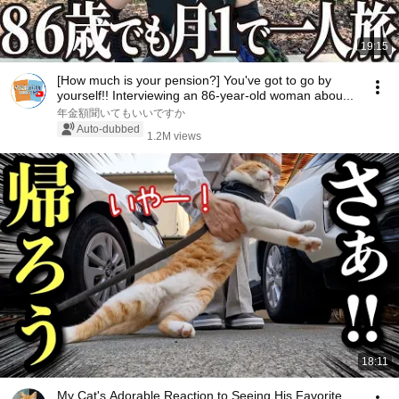
19:15
[How much is your pension?] You've got to go by
yourself!! Interviewing an 86-year-old woman abou...
年金額聞いてもいいですか
Auto-dubbed
1.2M views
18:11
My Cat's Adorable Reaction to Seeing His Favorite