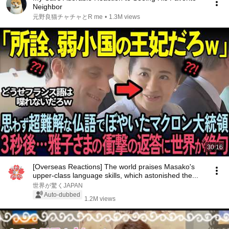
Neighbor
元野良猫チャチャとR me
•
1.3M views
30:16
[Overseas Reactions] The world praises Masako's
upper-class language skills, which astonished the...
世界が驚くJAPAN
Auto-dubbed
1.2M views