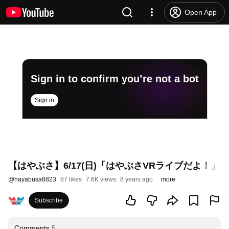
Open App
Sign in to confirm you’re not a bot
Sign in
【はやぶさ】6/17(日)「はやぶさVRライブだよ！
@
hayabusa8823
87 likes
7.6K views
8 years ago
more
Subscribe
Comments
5