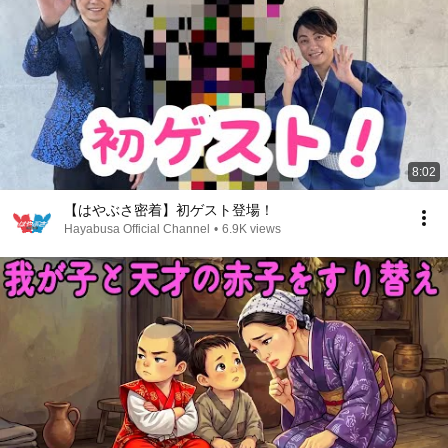
8:02
【はやぶさ密着】初ゲスト登場！
Hayabusa Official Channel
•
6.9K views