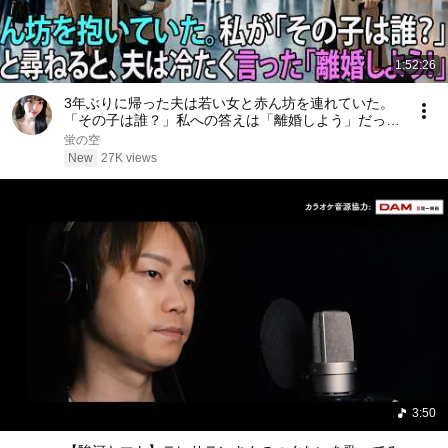
1:52:26
3年ぶりに帰った夫は若い女と赤ん坊を連れていた。
「その子は誰？」私への答えは「離婚しよう」だった
――| 感動する話 | スカッとする話
蛍の空
New
27K views
3:50