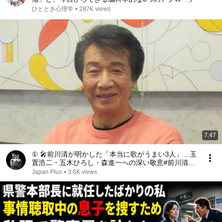
ひととき心理学
•
287K views
7:47
① 🎤前川清が明かした「本当に歌がうまい3人」…玉
置浩二・五木ひろし・森進一への深い敬意#前川清#
玉置浩二#五木ひろし#森進一#噂の女#歌謡界#演歌#
Japan Plus
•
3.6K views
昭和歌謡#音楽ニュース#日本芸能