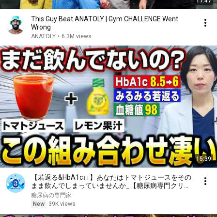
17:47
This Guy Beat ANATOLY | Gym CHALLENGE Went
Wrong
ANATOLY
•
6.3M views
15:39
【若返る&HbA1c↓↓】あなたはトマトジュースをその
まま飲んでしまっていませんか_【糖尿病専門クリニ
ック現役医師】
糖尿病の専門家
New
39K views