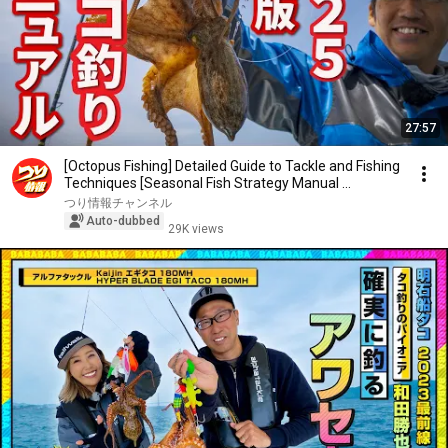
27:57
[Octopus Fishing] Detailed Guide to Tackle and Fishing
Techniques [Seasonal Fish Strategy Manual ...
つり情報チャンネル
Auto-dubbed
29K views