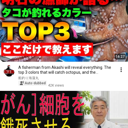
16:27
A fisherman from Akashi will reveal everything. The
top 3 colors that will catch octopus, and the...
船釣り海蓮丸
Auto-dubbed
42K views