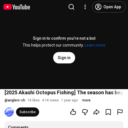
Open App
Sign in to confirm you’re not a bot
This helps protect our community.
Learn more
Sign in
[2025 Akashi Octopus Fishing] The season has begun 
@
anglers-ch
18 likes
4.1K views
1 year ago
more
Subscribe
Comments