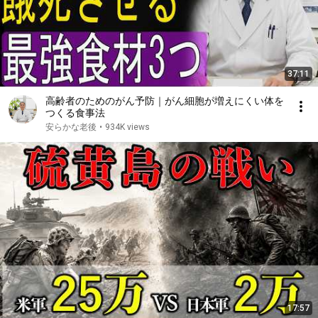
37:11
高齢者のためのがん予防｜がん細胞が増えにくい体を
つくる食事法
安らかな老後
•
934K views
17:57