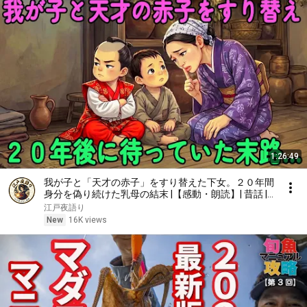
1:26:49
我が子と「天才の赤子」をすり替えた下女。２０年間
身分を偽り続けた乳母の結末 |【感動・朗読】| 昔話 |
江戸時代の物語 | 時代劇
江戸夜語り
New
16K views