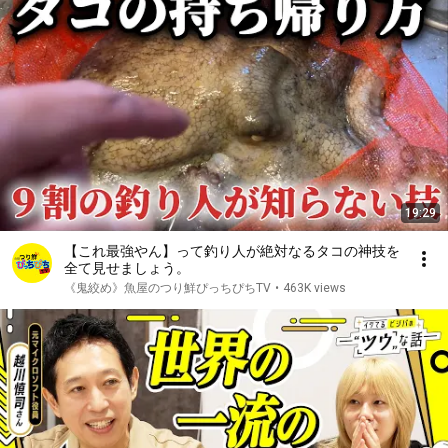
19:29
【これ最強やん】って釣り人が絶対なるタコの神技を
全て見せましょう。
《鬼絞め》魚屋のつり鮮ぴっちぴちTV
•
463K views