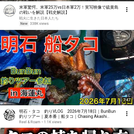
米軍驚愕。米軍25万vs日本軍2万！実写映像で硫黄島
の戦いを解説【戦史解説】
戦火に生きた日本人たち
New
338K views
7:47
明石・タコ 釣りVLOG 2026年7月18日｜BunBun
釣りツアー｜夏本番｜船タコ｜Chasing Akashi
Octopus 2026/7/18
Reel & Roam
•
1.1K views