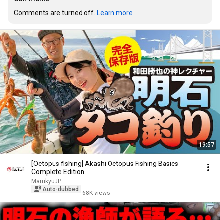
Comments are turned off. 
Learn more
19:57
[Octopus fishing] Akashi Octopus Fishing Basics
Complete Edition
MarukyuJP
Auto-dubbed
68K views