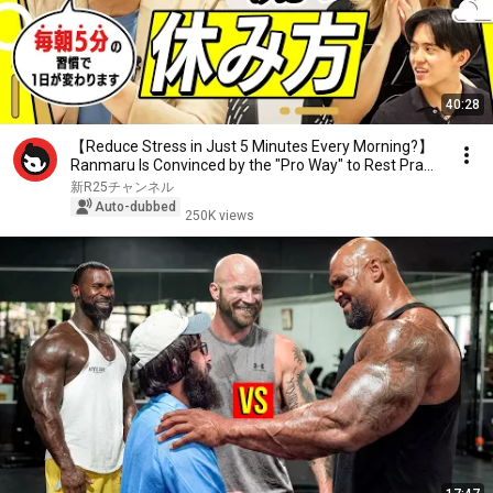
40:28
【Reduce Stress in Just 5 Minutes Every Morning?】
Ranmaru Is Convinced by the "Pro Way" to Rest Pra...
新R25チャンネル
Auto-dubbed
250K views