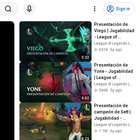
Sign in
Presentación de 
Viego | Jugabilidad 
- League of 
Legends
League of Legends Latinoamerica
651K
5y ago
5:32
Presentación de 
Yone - Jugabilidad 
| League of 
Legends
League of Legends Latinoamerica
586K
5y ago
4:02
Presentación de 
campeón de Sett | 
Jugabilidad - 
League of Legends
League of Legends Latinoamerica
1.1M
6y ago
4:23