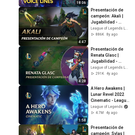
18:06
Presentación de 
campeón: Akali | 
Jugabilidad - 
League of Legends
League of Legends Latinoamerica
886K
8y ago
4:47
Presentación de 
Renata Glasc | 
Jugabilidad - 
League of Legends
League of Legends Latinoamerica
291K
4y ago
4:28
A Hero Awakens | 
Lunar Revel 2022 
Cinematic - League 
of Legends
League of Legends
4.7M
4y ago
1:58
Presentación de 
campeón: Sylas | 