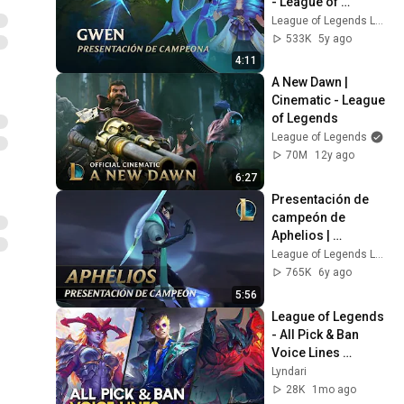
- League of 
Legends
League of Legends Latinoamerica
533K
5y ago
4:11
A New Dawn | 
Cinematic - League 
of Legends
League of Legends
70M
12y ago
6:27
Presentación de 
campeón de 
Aphelios | 
Jugabilidad - 
League of Legends Latinoamerica
League of Legends
765K
6y ago
5:56
League of Legends 
- All Pick & Ban 
Voice Lines 
(+Locke)
Lyndari
28K
1mo ago