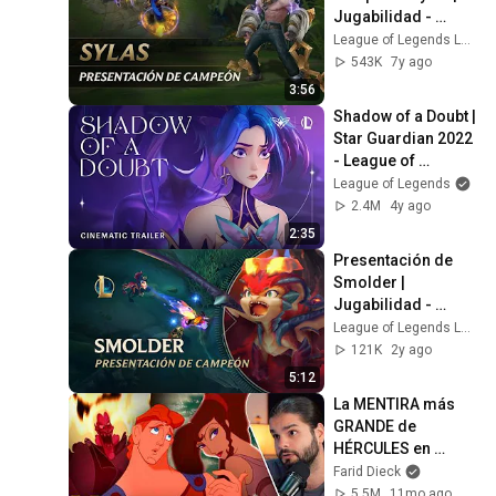
Jugabilidad - 
League of Legends
League of Legends Latinoamerica
543K
7y ago
3:56
Shadow of a Doubt | 
Star Guardian 2022 
- League of 
Legends
League of Legends
2.4M
4y ago
2:35
Presentación de 
Smolder | 
Jugabilidad - 
League of Legends
League of Legends Latinoamerica
121K
2y ago
5:12
La MENTIRA más 
GRANDE de 
HÉRCULES en 
DISNEY | Hércules | 
Farid Dieck
Relato y 
5.5M
11mo ago