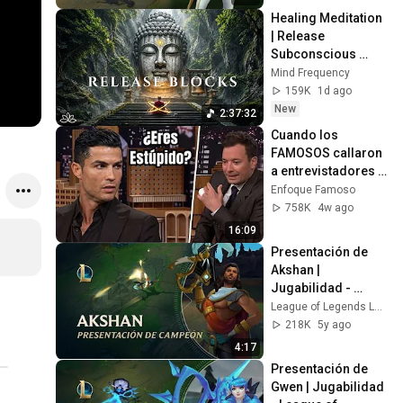
Healing Meditation 
| Release 
Subconscious 
Blocks, Cleanse 
Mind Frequency
Negative Energy & 
159K
1d ago
Restore Inner 
New
2:37:32
Peace
Cuando los 
FAMOSOS callaron 
a entrevistadores 
IRRESPETUOSOS
Enfoque Famoso
758K
4w ago
16:09
Presentación de 
Akshan | 
Jugabilidad - 
League of Legends
League of Legends Latinoamerica
218K
5y ago
4:17
Presentación de 
Gwen | Jugabilidad 