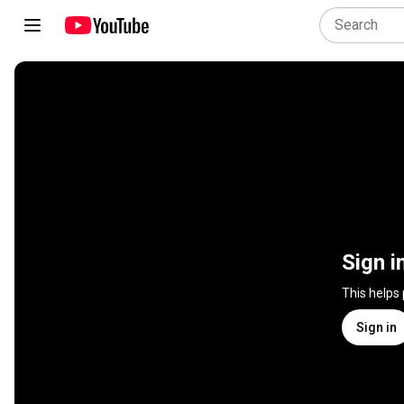
Sign i
This helps
Sign in