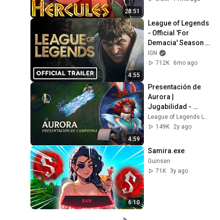
Reflexiones
28:51
League of Legends 
- Official 'For 
Demacia' Season 1 
Cinematic Trailer
IGN
712K
6mo ago
4:55
Presentación de 
Aurora | 
Jugabilidad - 
League of Legends
League of Legends Latinoamerica
149K
2y ago
4:59
Samira.exe
Guinsen
71K
3y ago
6:10