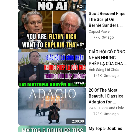
감추인 만나 344화 - 하나님
의 부르심의 목적
86
9:24
한국복음서원
Scott Bessent Flips 
The Script On 
감추인 만나 343화 - 생명나
Bernie Sanders 
무의 길과 선과 악의 지식나
87
With One Biden 
Capitol Power
무의 길
한국복음서원
Question
77K
3w ago
감추인 만나 342화 - 그리스
6:57
도와 교회를 상징하는 보아스
88
GIÁO HỘI CÓ CÔNG 
와 룻
한국복음서원
NHẬN NHỮNG 
감추인 만나 341화 - 참된 안
PHÉP LẠ CỦA CHA 
식 안에서 그리스도의 육체
89
TRƯƠNG BỬU DIỆP 
Ánh Sáng Lời Chúa
되심을 이끌어 온 모압 여인
한국복음서원
KHÔNG? | Lm 
146K
3mo ago
룻
Matthew Nguyễn 
감추인 만나 340화 - 우리는
1:09:48
Khắc Hy
무엇을 관심하는가?
90
20 Of The Most 
한국복음서원
Beautiful Classical 
Adagios for 
감추인 만나 339화 - 듣는 것
Relaxation and 
𝟸𝟺&𝟽 𝙻𝚒𝚟𝚎 and Philosophical Instrumentals
은 우리를 구원함
91
Peace in 
728K
3mo ago
한국복음서원
Rachmaninoff Style
2:00:00
감추인 만나 338화 - 미리암
My Top 5 Doubles 
의 나병에 대한 경고
92