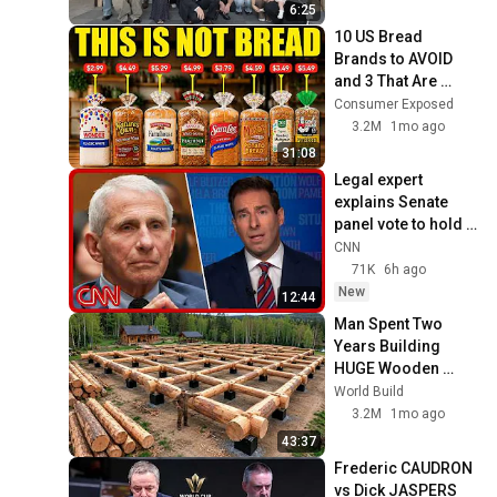
의 마음을 말해 내는 한나의
73
6:25
기도
한국복음서원
10 US Bread 
Brands to AVOID 
감추인 만나 356화 - 하나님
and 3 That Are 
과 동역하는 것은 그분과 하
74
Actually Safe
Consumer Exposed
나로 묶이는 것임
한국복음서원
3.2M
1mo ago
감추인 만나 355화 - 주 예수
31:08
그리스도의 은혜와 하나님의
75
Legal expert 
사랑과 성령의 교통
한국복음서원
explains Senate 
감추인 만나 354화 - 예수 그
panel vote to hold 
리스도의 영의 넘치는 공급
76
Fauci in contempt
CNN
한국복음서원
71K
6h ago
New
감추인 만나 353화 - 그리스
12:44
도를 삶으로 그리스도를 확대
77
Man Spent Two 
함
한국복음서원
Years Building 
HUGE Wooden 
감추인 만나 352화 - 교회는
House for his 
World Build
삼일 하나님의 분배의 결과임
78
Family | Start to 
3.2M
1mo ago
한국복음서원
Finish by 
43:37
감추인 만나 351화 - 교회는
@bjornbrenton
Frederic CAUDRON 
모든 사람이 머리이신 그리스
79
vs Dick JASPERS 
도 아래 통일되게 하는 것임