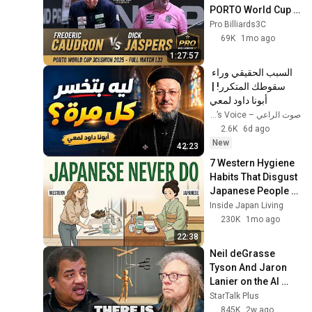
한국복음서원
PORTO World Cup 
감추인 만나 350화 - 성도들
3Cushion 2025 - 
Pro Billiards3C
에게 할당된 몫이신 그리스도
80
Full Match L32
69K
1mo ago
한국복음서원
1:27:57
감추인 만나 349화 - 그리스
السبب الحقيقي وراء 
도의 측량할 수 없는 풍성을
81
سقوطك المتكرر! | 
분배하는 청지기 직분
한국복음서원
أبونا داود لمعي
صوت الراعي – The Shepherd’s Voice
감추인 만나 348화 - 겉사람
2.6K
6d ago
이 아닌 속사람 안에서 사는
82
New
사람
42:23
한국복음서원
7 Western Hygiene 
감추인 만나 347화 - 하나님
Habits That Disgust 
의 집의 건축을 위한 우리의
83
Japanese People — 
기도 생활
한국복음서원
Stop Doing These 
Inside Japan Living
감추인 만나 346화 - 믿음 안
Now
230K
1mo ago
에 있는 하나님의 경륜
84
22:38
한국복음서원
Neil deGrasse 
감추인 만나 345화 - 하나님
Tyson And Jaron 
의 선한 기쁨은 우리가 구원
85
Lanier on the AI 
의 절정에 도달하는 것임
한국복음서원
Illusion
StarTalk Plus
845K
2w ago