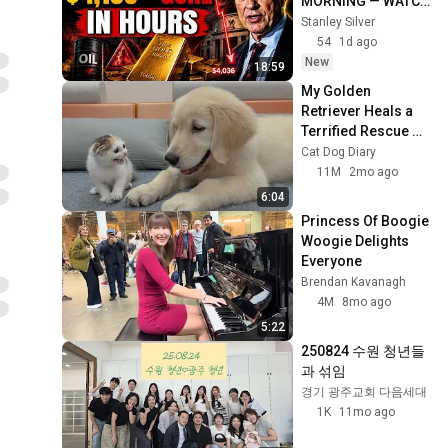
MORNING — WATCH 
감추인 만나 363화 - 너는 내
WHAT HAPPENED 
Stanley Silver
아들이다. 오늘 내가 너를 낳
67
NEXT | Jamie 
54
1d ago
았다.
한국복음서원
Dimon Explains
New
18:59
감추인 만나 362화 - 그리스
My Golden 
도를 예표하는 다윗
68
Retriever Heals a 
한국복음서원
Terrified Rescue 
Kitten in Just 3 
Cat Dog Diary
감추인 만나 361화 - 다윗은
Meetings!
11M
2mo ago
하나님의 주권 아래서 십자가
69
의 공과를 배움
6:04
한국복음서원
Princess Of Boogie 
감추인 만나 360화 - 아말렉
Woogie Delights 
을 처리하는 방법
70
Everyone
한국복음서원
Brendan Kavanagh
감추인 만나 359화 - 실로의
4M
8mo ago
장막을 떠난 언약궤
71
5:22
한국복음서원
250824 수원 청년들
감추인 만나 358화 - 믿는 이
과 섞임 
들에게 준 하나님의 거룩한
72
경기 광주교회 다음세대
경고
한국복음서원
1K
11mo ago
감추인 만나 357화 - 하나님