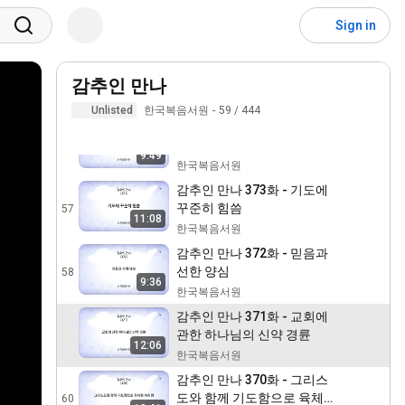
감추인 만나 376화 - 믿음으
로 침례를 받는 것은 완전한
54
Sign in
구원 안으로 인도되는 것임
한국복음서원
감추인 만나 375화 때를 얻든
지 못 얻든지 항상 말씀을 선
감추인 만나
55
포하십시오
한국복음서원
Unlisted
한국복음서원
59
/
444
감추인 만나 374화 - 왕국을
보상으로 얻기 위해 신실하게
56
9:49
달려야 함
한국복음서원
감추인 만나 373화 - 기도에
꾸준히 힘씀
57
11:08
한국복음서원
감추인 만나 372화 - 믿음과
선한 양심
58
9:36
한국복음서원
감추인 만나 371화 - 교회에
관한 하나님의 신약 경륜
12:06
한국복음서원
감추인 만나 370화 - 그리스
도와 함께 기도함으로 육체를
60