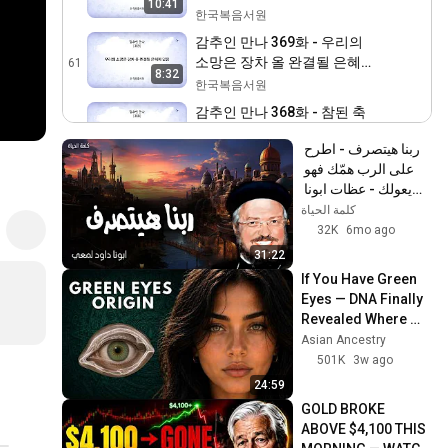
10:41
처리함
한국복음서원
감추인 만나 369화 - 우리의
소망은 장차 올 완결될 은혜
61
8:32
에 있음
한국복음서원
감추인 만나 368화 - 참된 축
복인 은혜이신 삼일 하나님
62
9:24
ربنا هيتصرف - اطرح 
한국복음서원
على الرب همّك فهو 
감추인 만나 367화 - 좋은 땅
يعولك - عظات ابونا 
을 극도로 누린 제사장 신언
63
داود لمعي
كلمة الحياة
자 사무엘
한국복음서원
32K
6mo ago
감추인 만나 366화 - 교회를
31:22
산출하기 위하여 그리스도의
64
If You Have Green 
고난에 참여함
한국복음서원
Eyes — DNA Finally 
Revealed Where 
감추인 만나 365화 - 하나님
They Really Come 
Asian Ancestry
의 사랑과 인자와 긍휼과 은
65
From
501K
3w ago
혜
한국복음서원
24:59
감추인 만나 364화 - 너울을
GOLD BROKE 
벗은 얼굴로 거울처럼 주님의
66
ABOVE $4,100 THIS 
영광을 바라봄
한국복음서원