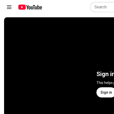
Sign i
This helps
Sign in