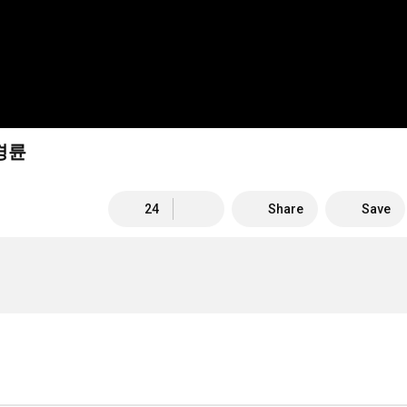
경륜
24
Share
Save