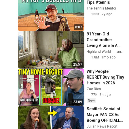
Tips #tennis
한국복음서원
The Tennis Mentor
감추인 만나 337화 - 그리스
258K
2y ago
도에게서 빗나가게 하는 악한
93
종교
한국복음서원
8:07
감추인 만나 336화 - 그리스
91 Year-Old 
도를 알기 위해 모든 것을 배
94
Grandmother 
설물로 여김
한국복음서원
Living Alone In A 
Mountain Village 
Highland World
and 2 more
감추인 만나 335화 - 여리고
Forgotten By The 
1.8M
1mo ago
의 창녀 라합의 갈망과 믿음
95
World
25:57
한국복음서원
Why People 
감추인 만나 334화 - 요단강
REGRET Buying Tiny 
을 건너는 것의 참된 의미
96
Homes in 2026
한국복음서원
Zac Rios
감추인 만나 333화 - 온 땅으
77K
3h ago
로 움직이시는 하나님의 경륜
97
New
23:09
의 바퀴
한국복음서원
Seattle's Socialist 
감추인 만나 332화 하나님의
Mayor PANICS As 
목적에 대한 내재적인 의미
98
Boeing OFFICIALLY 
한국복음서원
SHIFTS 9,000 Jobs 
Julian News Report