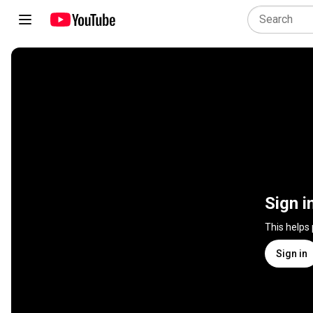
Sign i
This helps
Sign in