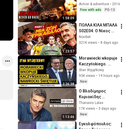
Action & adventure • 2016
Free with ads
PG-13
1:58:09
ΠΟΛΛΑ ΚΙΛΑ ΜΠΑΛΑ 
S02E04: Ο Νίκος 
Λυμπερόπουλος 
Novibet
στη συνέντευξη της 
321K views
•
8 days ago
ζωής του! (PART 1)
1:23:57
Morawiecki wkopuje 
Kaczyńskiego. 
Nawrocki świętuje. 
Stan Wyjątkowy
Hołownia chce do 
93K views
•
19 hours ago
rządu
New
2:26:38
Ο Βλαδίμηρος 
την 
Κυριακίδης 
καλεσμένος στον 
Thanasis Lalas
Θανάση Λάλα | 
17K views
•
3 days ago
Portraits: Life 
New
1:13:46
Stories | Επεισόδιο 
Εγκολφόπουλος: 
6