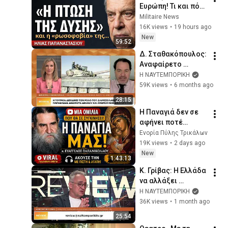
Ευρώπη! Τι και πότε 
την προκάλεσε; 
Militaire News
Ηλίας 
16K views
•
19 hours ago
Παπαναστασίου
New
59:52
Δ. Σταθακόπουλος: 
Αναφαίρετο 
δικαίωμά μας η 
Η ΝΑΥΤΕΜΠΟΡΙΚΗ
επέκταση στα 12 
59K views
•
6 months ago
ναυτικά μίλια. Οι 
28:15
Τούρκοι μας 
Η Παναγιά δεν σε 
φοβούνται 
αφήνει ποτέ…
Ενορία Πύλης Τρικάλων
19K views
•
2 days ago
New
1:43:13
Κ. Γρίβας: Η Ελλάδα 
να αλλάξει 
φιλοσοφία στην 
Η ΝΑΥΤΕΜΠΟΡΙΚΗ
άμυνα της, η 
36K views
•
1 month ago
Τουρκία θέλει 
25:54
ακρωτηριασμό του 