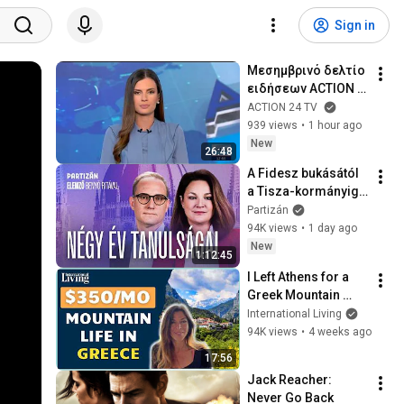
Sign in
Μεσημβρινό δελτίο 
ειδήσεων ACTION 
NEWS - 09/08/2026 | 
ACTION 24 TV
ACTION 24
939 views
•
1 hour ago
New
26:48
A Fidesz bukásától 
a Tisza-kormányig: 
mit tanultunk négy 
Partizán
év alatt? | Utolsó 
94K views
•
1 day ago
Elemző
New
1:12:45
I Left Athens for a 
Greek Mountain 
Village… Was It 
International Living
Worth It?
94K views
•
4 weeks ago
17:56
Jack Reacher: 
Never Go Back