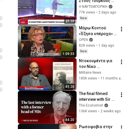
Στους Τούρκους 
πρέπει να μιλάς με 
Η ΝΑΥΤΕΜΠΟΡΙΚΗ
τη γλώσσα τους για 
77K views
•
2 days ago
να σε 
New
25:20
καταλαβαίνουν
Μάρω Κοντού: 
«Έζησα υπέροχα» – 
Η εξομολόγηση της 
OPEN
ζωής της | 
828 views
•
1 day ago
Συνέντευξη 2022
New
1:09:33
Ντοκουμέντα για 
τον Νίκο 
Ζαχαριάδη και τον 
Militaire News
Εμφύλιο Πόλεμο-
185K views
•
11 months ago
Ποια η εμπλοκή 
45:20
των Σοβιετικών; 
The final filmed 
Ν.Παπαδάτος
interview with Sir 
Alex Younger, the 
The Economist
late MI6 chief | The 
136K views
•
2 weeks ago
Economist
44:20
Ρωσοφοβία στην 