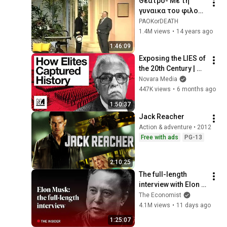
Θεατρο- Με τη 
Αιγαίου
γυναικα του φιλου 
μου-Βουτσας-
PAOKorDEATH
Μουστακας
1.4M views
•
14 years ago
1:46:09
Exposing the LIES of 
the 20th Century | 
Aaron Bastani 
Novara Media
Meets Tariq Ali
447K views
•
6 months ago
1:50:37
Jack Reacher
Action & adventure • 2012
Free with ads
PG-13
2:10:25
The full-length 
interview with Elon 
Musk | The 
The Economist
Economist
4.1M views
•
11 days ago
1:25:07