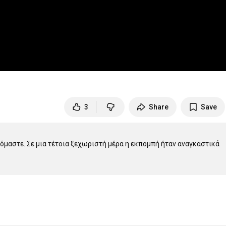
3
Share
Save
μόμαστε. Σε μια τέτοια ξεχωριστή μέρα η εκπομπή ήταν αναγκαστικά 
ση για τη δίκη της Χρυσής Αυγής, με αναλυτικές λεπτομέρειες και 