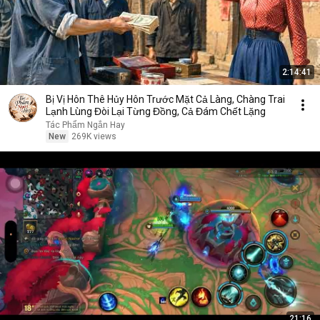
2:14:41
Bị Vị Hôn Thê Hủy Hôn Trước Mặt Cả Làng, Chàng Trai
Lạnh Lùng Đòi Lại Từng Đồng, Cả Đám Chết Lặng
Tác Phẩm Ngắn Hay
New
269K views
21:16