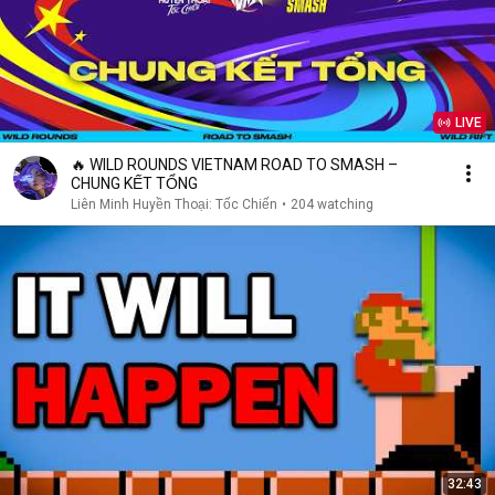
LIVE
🔥 WILD ROUNDS VIETNAM ROAD TO SMASH –
CHUNG KẾT TỔNG
Liên Minh Huyền Thoại: Tốc Chiến
•
204 watching
32:43