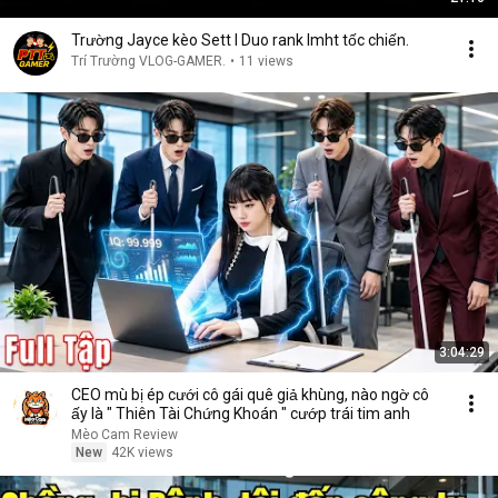
Trường Jayce kèo Sett I Duo rank lmht tốc chiến.
Trí Trường VLOG-GAMER.
•
11 views
3:04:29
CEO mù bị ép cưới cô gái quê giả khùng, nào ngờ cô
ấy là " Thiên Tài Chứng Khoán " cướp trái tim anh
Mèo Cam Review
New
42K views