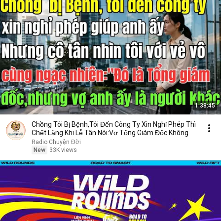
1:38:45
Chồng Tôi Bị Bệnh,Tôi Đến Công Ty Xin Nghỉ Phép Thì
Chết Lặng Khi Lễ Tân Nói:Vợ Tổng Giám Đốc Không
Radio Chuyện Đời
New
33K views