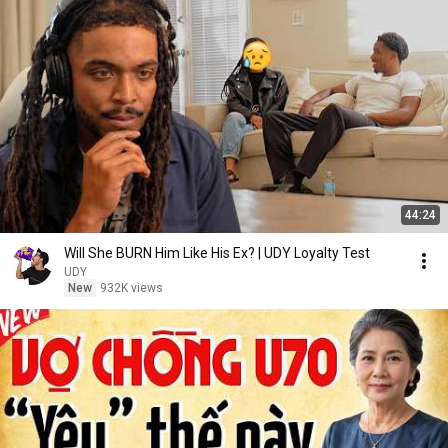
44:24
Will She BURN Him Like His Ex? | UDY Loyalty Test
UDY
New
932K views