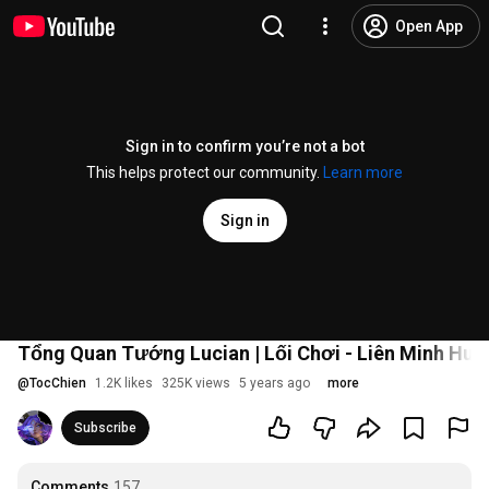
Open App
Sign in to confirm you’re not a bot
This helps protect our community.
Learn more
Sign in
Tổng Quan Tướng Lucian | Lối Chơi - Liên Minh Huy
@
TocChien
1.2K likes
325K views
5 years ago
more
Subscribe
Comments
157