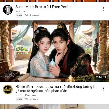
Super Mario Bros. is 0.1 From Perfect
Kosmic
New
243K views
2:44:03
Hôn lễ đẫm nước mắt và màn đổi đời không tưởng khi
gả cho kẻ ngốc có thân phận bí ẩn
Vũ Trụ Điện Ảnh
New
29K views