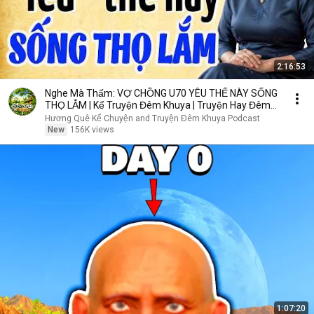
2:16:53
Nghe Mà Thấm: VỢ CHỒNG U70 YÊU THẾ NÀY SỐNG
THỌ LẮM | Kể Truyện Đêm Khuya | Truyện Hay Đêm
Khuya
Hương Quê Kể Chuyện and Truyện Đêm Khuya Podcast
New
156K views
1:07:20