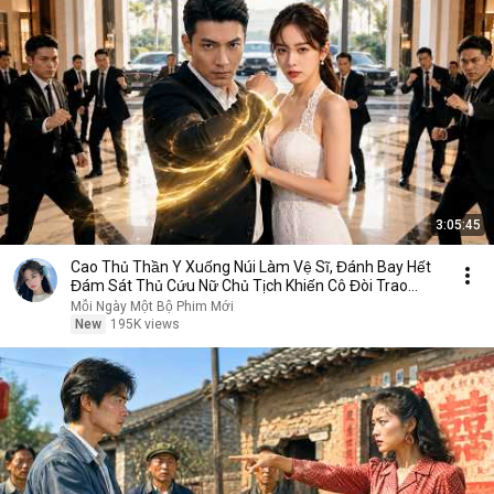
3:05:45
Cao Thủ Thần Y Xuống Núi Làm Vệ Sĩ, Đánh Bay Hết
Đám Sát Thủ Cứu Nữ Chủ Tịch Khiến Cô Đòi Trao
Thân
Mỗi Ngày Một Bộ Phim Mới
New
195K views