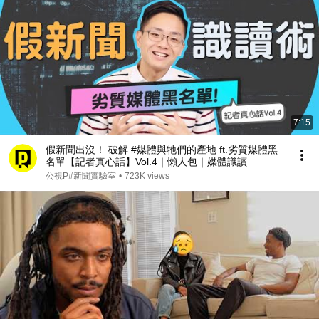
7:15
假新聞出沒！ 破解 #媒體與牠們的產地 ft.劣質媒體黑
名單【記者真心話】Vol.4｜懶人包｜媒體識讀
公視P#新聞實驗室
•
723K views