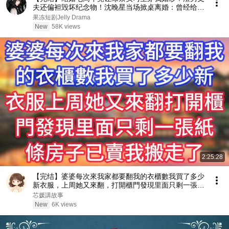
夫还偏袒毁坏纪念物！沈晚星当场掀桌离婚：曾经给你
的，今天全部收回！
果冻短剧Jelly Drama
New
58K views
2:25:28
【完结】婆婆每次來我家都要翻我的衣櫃數我買了多少
新衣服，上周她又來翻，打開櫃門發現里面只剩一張紙
條：房子已賣，我搬走了
芯媛講故事
New
6K views