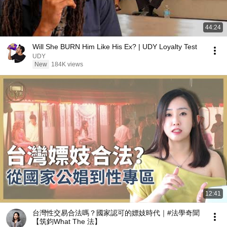
44:24
Will She BURN Him Like His Ex? | UDY Loyalty Test
UDY
New
184K views
12:41
台灣性交易合法嗎？國家認可的嫖妓時代｜#法學奇聞
【筑鈞What The 法】