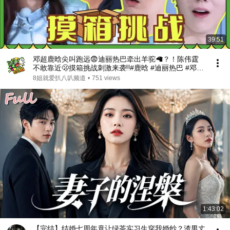
39:51
邓超鹿晗尖叫跑远😨迪丽热巴牵出羊驼🦙？！陈伟霆
不敢靠近🫢摸箱挑战刺激来袭‼️#鹿晗 #迪丽热巴 #邓超
#陈伟霆 #林俊杰 #angelababy #陈赫 #李晨 #奔跑吧 |
8姐就爱扒八叭频道
•
751 views
八姐就爱扒
1:43:02
【完结】结婚七周年竟让绿茶实习生穿我婚纱？渣男丈