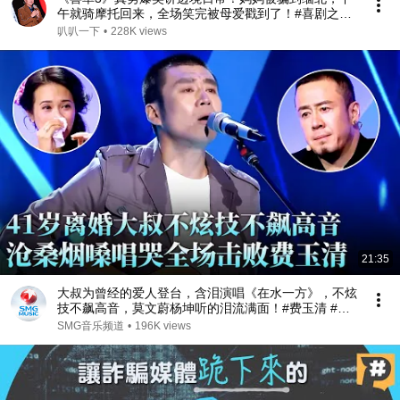
午就骑摩托回来，全场笑完被母爱戳到了！#喜剧之王
单口季 #脱口秀 #搞笑 #喜剧 #funny #综艺
叭叭一下
•
228K views
21:35
大叔为曾经的爱人登台，含泪演唱《在水一方》，不炫
技不飙高音，莫文蔚杨坤听的泪流满面！#费玉清 #任
柏儒 #天籁之战1 精华版 clip
SMG音乐频道
•
196K views