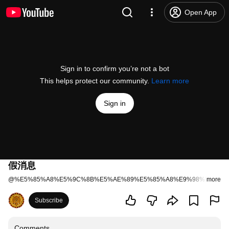
Open App
Sign in to confirm you’re not a bot
This helps protect our community.
Learn more
Sign in
假消息
@
%E5%85%A8%E5%9C%8B%E5%AE%89%E5%85%A8%E9%98%B2%E8
more
Subscribe
Comments