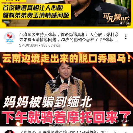
43:34
台湾顶级主持人张菲，首谈隐退真相让人心酸，爆料亲
弟弟费玉清情感问题，73岁的他如今怎样了？#张菲 #
费玉清 #可凡倾听 FULL
SMG电视剧
•
988K views
1:10:46
《喜单3》真勇爆笑讲边境日常！妈妈被骗到缅北，下