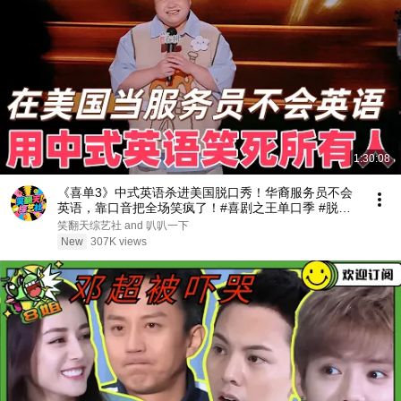
1:30:08
《喜单3》中式英语杀进美国脱口秀！华裔服务员不会
英语，靠口音把全场笑疯了！#喜剧之王单口季 #脱口
秀 #搞笑 #喜剧 #funny #综艺
笑翻天综艺社 and 叭叭一下
New
307K views