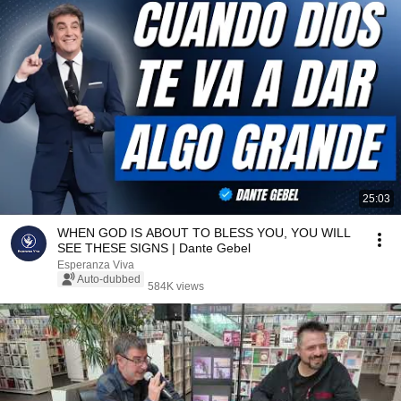
25:03
WHEN GOD IS ABOUT TO BLESS YOU, YOU WILL
SEE THESE SIGNS | Dante Gebel
Esperanza Viva
Auto-dubbed
584K views