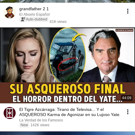
grandfather 2 1
El Abuelo Español
Auto-dubbed
61K views
44:09
El Tigre Azcárraga: Tirano de Televisa... Y el
ASQUEROSO Karma de Agonizar en su Lujoso Yate.
La Verdad de los Famosos
New
142K views