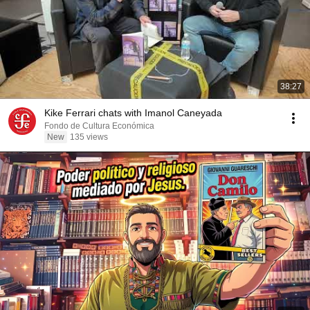
38:27
Kike Ferrari chats with Imanol Caneyada
Fondo de Cultura Económica
New
135 views