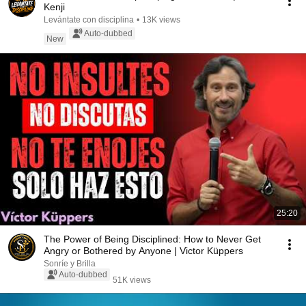
Kenji
Levántate con disciplina
•
13K views
Auto-dubbed
New
25:20
The Power of Being Disciplined: How to Never Get
Angry or Bothered by Anyone | Victor Küppers
Sonríe y Brilla
Auto-dubbed
51K views