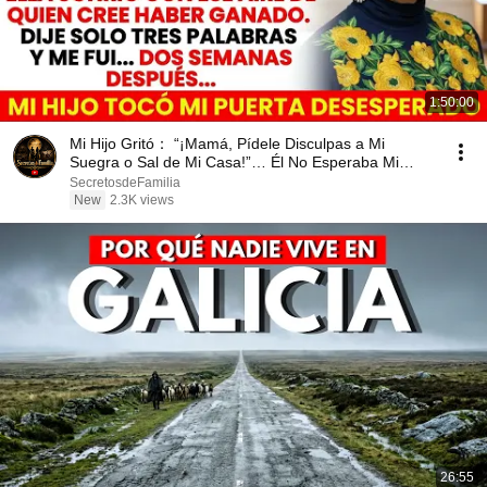
1:50:00
Mi Hijo Gritó： “¡Mamá, Pídele Disculpas a Mi
Suegra o Sal de Mi Casa!”… Él No Esperaba Mi
Respue
SecretosdeFamilia
New
2.3K views
26:55