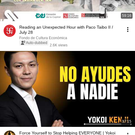
59:16
Reading an Unexpected Hour with Paco Taibo II /
July 28
Fondo de Cultura Económica
Auto-dubbed
2.6K views
37:15
Force Yourself to Stop Helping EVERYONE | Yokoi