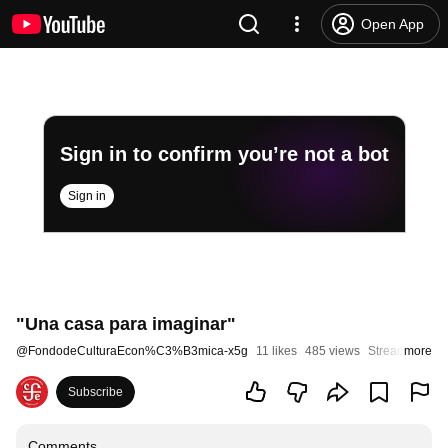
Open App
Sign in to confirm you’re not a bot
Sign in
"Una casa para imaginar"
@
FondodeCulturaEcon%C3%B3mica-x5g
11 likes
485 views
Streamed 8 ye
more
Subscribe
Comments