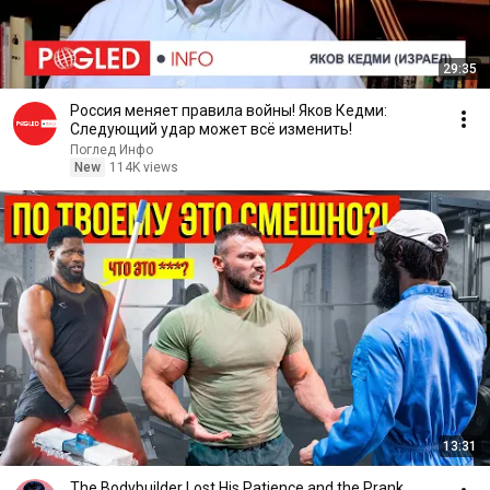
29:35
Россия меняет правила войны! Яков Кедми:
Следующий удар может всё изменить!
Поглед Инфо
New
114K views
13:31
The Bodybuilder Lost His Patience and the Prank