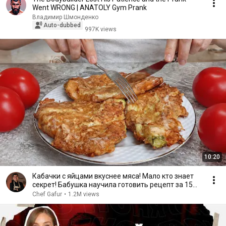
Went WRONG | ANATOLY Gym Prank
Владимир Шмонденко
Auto-dubbed
997K views
10:20
Кабачки с яйцами вкуснее мяса! Мало кто знает
секрет! Бабушка научила готовить рецепт за 15
минут
Chef Gafur
•
1.2M views