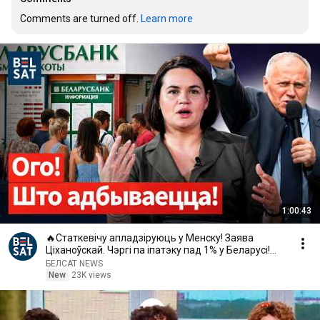
Comments are turned off. 
Learn more
1:00:43
🔥Статкевічу апладзіруюць у Менску! Заява
Ціханоўскай. Чэргі па іпатэку пад 1% у Беларусі!
Белсат
БЕЛСАТ NEWS
New
23K views