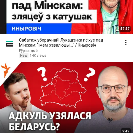
47:47
Сабатаж уборачнай! Лукашэнка псіхуе пад
Мінскам: "Імем рэвалюцыі..." / Кныровіч
Еўрарадыё
New
14K views
9:49