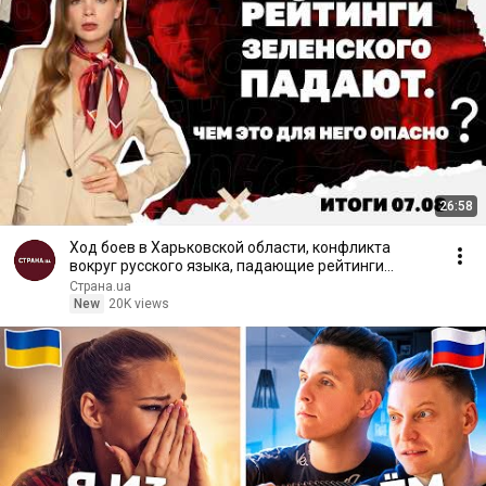
26:58
Ход боев в Харьковской области, конфликта
вокруг русского языка, падающие рейтинги
Зеленского. 07.08
Страна.ua
New
20K views