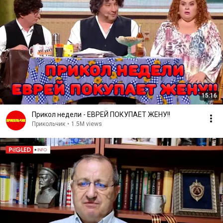
15:16
Прикол недели - ЕВРЕЙ ПОКУПАЕТ ЖЕНУ!!
Прикольчик
•
1.5M views