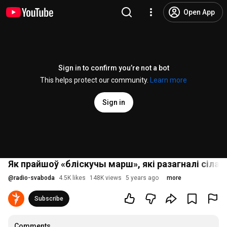
Open App
Sign in to confirm you’re not a bot
This helps protect our community.
Learn more
Sign in
Як прайшоў «бліскучы марш», які разагналі сілав
@
radio-svaboda
4.5K likes
148K views
5 years ago
more
Subscribe
Comments