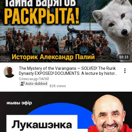
50:23
The Mystery of the Varangians — SOLVED! The Rurik
Dynasty EXPOSED! DOCUMENTS. A lecture by histor...
Олександр ПАЛІЙ
Auto-dubbed
82K views