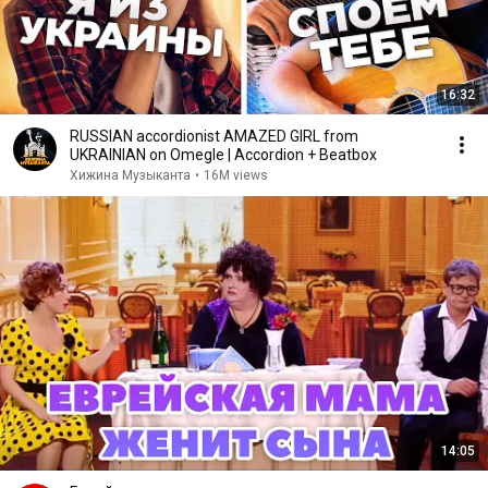
16:32
RUSSIAN accordionist AMAZED GIRL from
UKRAINIAN on Omegle | Accordion + Beatbox
Хижина Музыканта
•
16M views
14:05