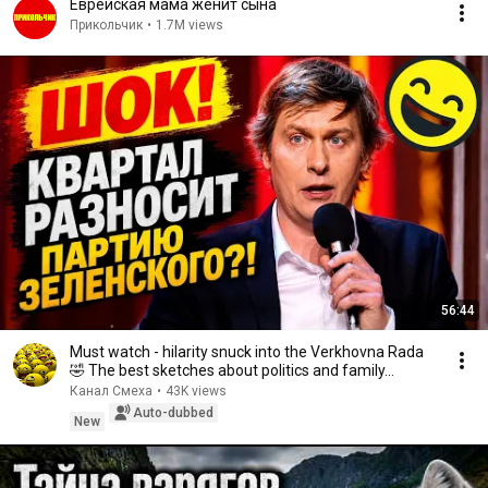
Еврейская мама женит сына
Прикольчик
•
1.7M views
56:44
Must watch - hilarity snuck into the Verkhovna Rada
🤣 The best sketches about politics and family...
Канал Смеха
•
43K views
Auto-dubbed
New