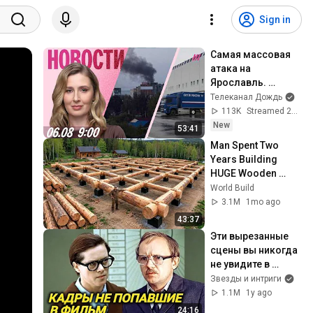
Sign in
Самая массовая 
атака на 
Ярославль. 
Секретные 
Телеканал Дождь
похороны 
113K
Streamed 2h ago
генерала. «Почта 
New
53:41
России» спасет 
Man Spent Two 
Wildberries
Years Building 
HUGE Wooden 
House for his 
World Build
Family | Start to 
3.1M
1mo ago
Finish by 
43:37
@bjornbrenton
Эти вырезанные 
сцены вы никогда 
не увидите в 
"Служебном 
Звезды и интриги
романе"
1.1M
1y ago
24:16