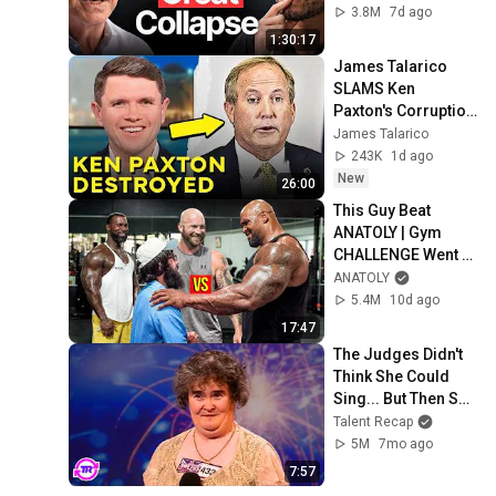
3.8M
7d ago
1:30:17
James Talarico 
SLAMS Ken 
Paxton's Corruption 
LIVE ON AIR
James Talarico
243K
1d ago
New
26:00
This Guy Beat 
ANATOLY | Gym 
CHALLENGE Went 
Wrong
ANATOLY
5.4M
10d ago
17:47
The Judges Didn't 
Think She Could 
Sing... But Then She 
Opened Her Mouth!
Talent Recap
5M
7mo ago
7:57