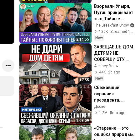
Взорвали Упыря, 
Путин прикрывает 
тыл, Тайные 
похороны 
The Breakfast Show
генерала. Гудков, 
126K
Streamed 1h ago
Ларина, Подоляк, 
New
2:14:55
Астров
ЗАВЕЩАЕШЬ ДОМ 
ДЕТЯМ? НЕ 
СОВЕРШИ ЭТУ 
НАЛОГОВУЮ 
Aleksey Belov
ОШИБКУ
44K
2d ago
New
17:55
Сбежавший 
охранник 
президента. 
Кабаева. Семья. 
Досье
Дворцы. 
1.2M
5mo ago
Безопасность | 
1:03:09
Интервью
«Старение — это 
ошибка природы». 