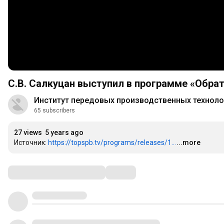
С.В. Салкуцан выступил в программе «Обрат
Институт передовых производственных техноло
65 subscribers
27 views
5 years ago
Источник: 
https://topspb.tv/programs/releases/1...
...more
Comments