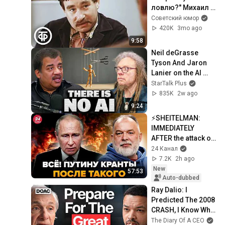
ловлю?" Михаил 
Светин в комедии 
Советский юмор
"Поездка через 
420K
3mo ago
город" (1979)
9:58
Neil deGrasse 
Tyson And Jaron 
Lanier on the AI 
Illusion
StarTalk Plus
835K
2w ago
9:24
⚡️SHEITELMAN: 
IMMEDIATELY 
AFTER the attack on 
Kyiv. Putin's 
24 Канал
HORRIFIC decision 
7.2K
2h ago
REVEALED.
New
57:53
Auto-dubbed
Ray Dalio: I 
Predicted The 2008 
CRASH, I Know What 
Comes Next!
The Diary Of A CEO