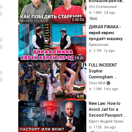
Большой разговор 
с ученым из 
Это Осетинская!
Гарварда
140K
2d ago
New
2:34:03
ДИКАЯ РЖАКА - 
еврей еврею 
продаёт машину
Прикольчик
2.7M
1y ago
19:21
FULL INCIDENT 
Sophie 
Cunningham 
pointing, Caitlin 
Chaz NBA
Clark throat punch 
1.5M
1mo ago
by Alyssa Thomas
4:09
New Law: How to 
Avoid Jail for a 
Second Passport 
or Residence 
Юрист Андрей Лухин
Permit
172K
3w ago