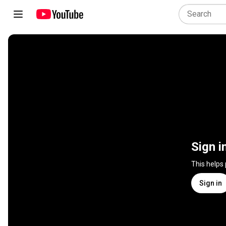
Sign i
This helps
Sign in