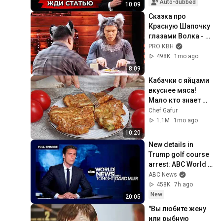
Auto-dubbed
10:09
Сказка про 
Красную Шапочку 
глазами Волка - 
КВН Это они
PRO КВН
498K
1mo ago
8:09
Кабачки с яйцами 
вкуснее мяса! 
Мало кто знает 
секрет! Бабушка 
Chef Gafur
научила готовить 
1.1M
1mo ago
рецепт за 15 минут
10:20
New details in 
Trump golf course 
arrest: ABC World 
News Tonight with 
ABC News
David Muir - Aug. 5, 
458K
7h ago
2026
New
20:05
"Вы любите жену 
или рыбную 