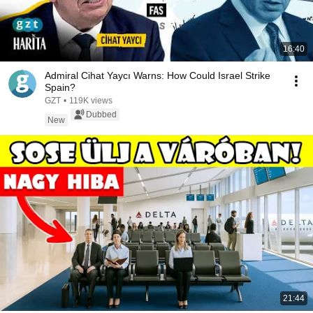
16:40
Admiral Cihat Yaycı Warns: How Could Israel Strike
Spain?
GZT
•
119K views
Dubbed
New
21:44