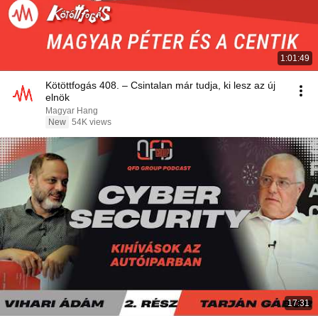
1:01:49
Kötöttfogás 408. – Csintalan már tudja, ki lesz az új
elnök
Magyar Hang
New
54K views
17:31