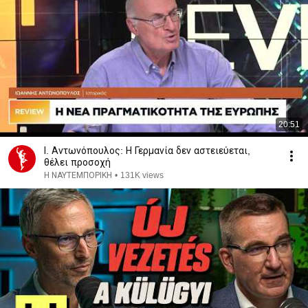
20:51
Ι. Αντωνόπουλος: Η Γερμανία δεν αστειεύεται,
θέλει προσοχή
Η ΝΑΥΤΕΜΠΟΡΙΚΗ
•
131K views