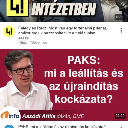
46:50
Feledy és Rácz: Most van egy történelmi pillanat,
amikor tudjuk hasznosítani itt a tudásunkat
444.hu
New
138K views
51:50
PAKS: mi a leállítás és az újraindítás kockázata?