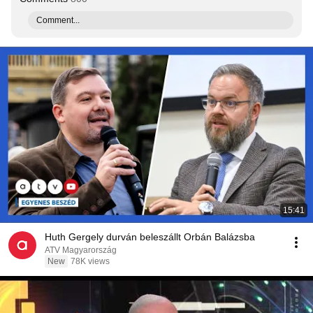
Comment...
15:41
Huth Gergely durván beleszállt Orbán Balázsba
ATV Magyarország
New
78K views