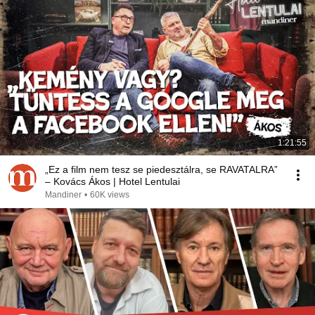
1:21:55
„Ez a film nem tesz se piedesztálra, se RAVATALRA”
– Kovács Ákos | Hotel Lentulai
Mandiner
•
60K views