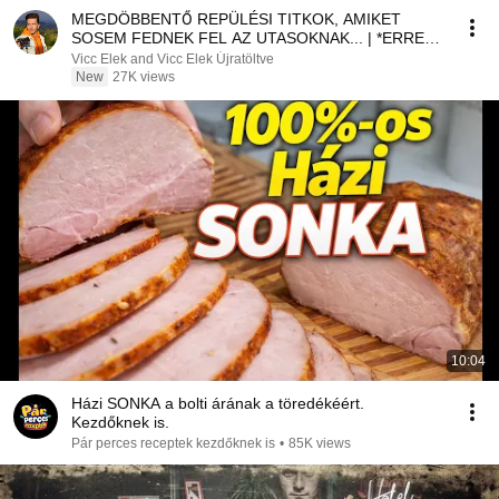
MEGDÖBBENTŐ REPÜLÉSI TITKOK, AMIKET
SOSEM FEDNEK FEL AZ UTASOKNAK... | *ERRE
FIGYELJ!*
Vicc Elek and Vicc Elek Újratöltve
New
27K views
10:04
Házi SONKA a bolti árának a töredékéért.
Kezdőknek is.
Pár perces receptek kezdőknek is
•
85K views