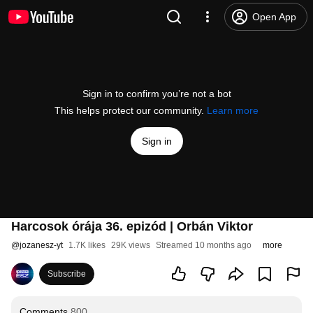
Open App
Sign in to confirm you’re not a bot
This helps protect our community.
Learn more
Sign in
Harcosok órája 36. epizód | Orbán Viktor
@
jozanesz-yt
1.7K likes
29K views
Streamed 10 months ago
more
Subscribe
Comments
800