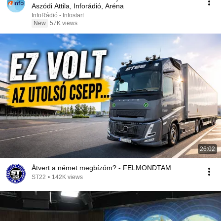
Aszódi Attila, Inforádió, Aréna
InfoRádió - Infostart
New
57K views
26:02
Átvert a német megbízóm? - FELMONDTAM
ST22
•
142K views