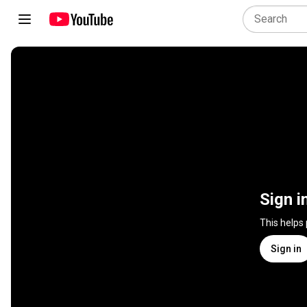
Sign i
This helps
Sign in