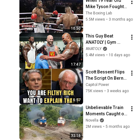
When 19 Year Old 
Mike Tyson Fought a 
Gang Leader
The Boxing Lab
5.5M views
•
3 months ago
10:50
This Guy Beat 
ANATOLY | Gym 
CHALLENGE Went 
ANATOLY
Wrong
5.4M views
•
10 days ago
17:47
Scott Bessent Flips 
The Script On Bernie 
Sanders With One 
Capitol Power
Biden Question
75K views
•
3 weeks ago
6:57
Unbelievable Train 
Moments Caught on 
Camera
Novella
2M views
•
5 months ago
32:16