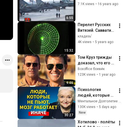
7.1K views
•
16 years ago
6:55
Перелет Русских 
Витязей. Савватия 
(Котлас-9)
кладезь'
4K views
•
5 years ago
15:32
Том Круз трижды 
доказал, что его 
начальство 
Boxoffice боеви́к
ошибалось 
123K views
•
1 year ago
(Лучшие сцены из 
9:46
«Топ Ган 2: 
Психология 
Мэверик») 🌀 4K
людей, которые НЕ 
пьют алкоголь 
Ментальное Долголетие and 2 more
(согласно 
130K views
•
5 days ago
нейронауке) | 
New
30:27
Татьяна 
Хотилово - полёты 
Черниговская