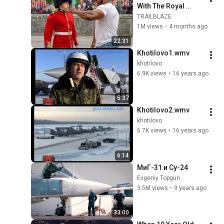
With The Royal 
Guard and 
TRAILBLAZE
Regretted It!
1M views
•
4 months ago
22:31
Khotilovo1.wmv
khotilovo
6.9K views
•
16 years ago
5:37
Khotilovo2.wmv
khotilovo
6.7K views
•
16 years ago
6:14
МиГ-31 и Су-24
Evgeniy Topgun
3.5M views
•
9 years ago
33:00