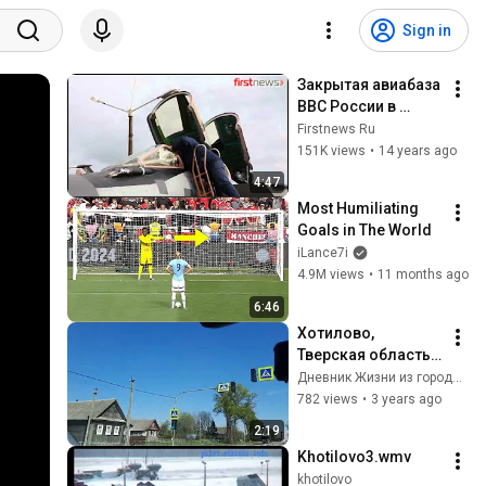
Sign in
Закрытая авиабаза 
ВВС России в 
Хотилово-2
Firstnews Ru
151K views
•
14 years ago
4:47
Most Humiliating 
Goals in The World
iLance7i
4.9M views
•
11 months ago
6:46
Хотилово, 
Тверская область, 
12 мая 2023 г
Дневник Жизни из города в деревню
782 views
•
3 years ago
2:19
Khotilovo3.wmv
khotilovo