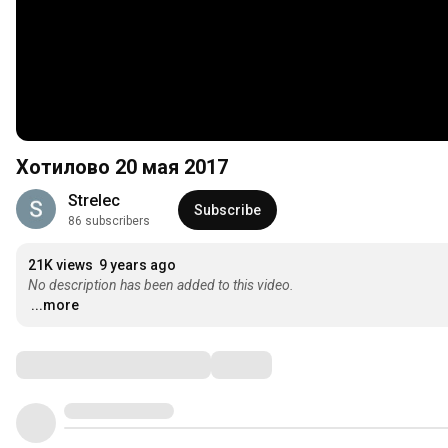
Хотилово 20 мая 2017
Strelec
Subscribe
86 subscribers
21K views
9 years ago
No description has been added to this video.
...more
Comments