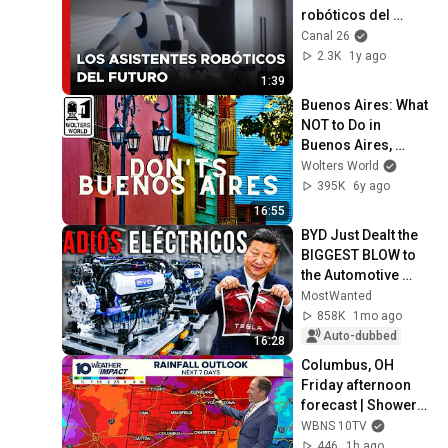
robóticos del 
futuro que se 
Canal 26
desarrollan en 
2.3K
1y ago
China
1:39
Buenos Aires: What 
NOT to Do in 
Buenos Aires, 
Argentina
Wolters World
395K
6y ago
16:55
BYD Just Dealt the 
BIGGEST BLOW to 
the Automotive 
Industry and Its 
MostWanted
Rivals Are in Shock
858K
1mo ago
Auto-dubbed
16:28
Columbus, OH 
Friday afternoon 
forecast | Showers 
and storms 
WBNS 10TV
expected this 
446
1h ago