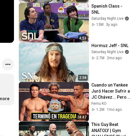
Spanish Class - 
SNL
Saturday Night Live
13M
3y ago
4:59
Hormuz Jeff - SNL
Saturday Night Live
2.7M
2mo ago
2:58
Cuando un Yankee 
Juró Hacer Sufrir a 
JC Chávez... Pero 
.more
le Dió la Paliza del 
Fernu KO
Año!
1.2M
1mo ago
24:47
This Guy Beat 
ANATOLY | Gym 