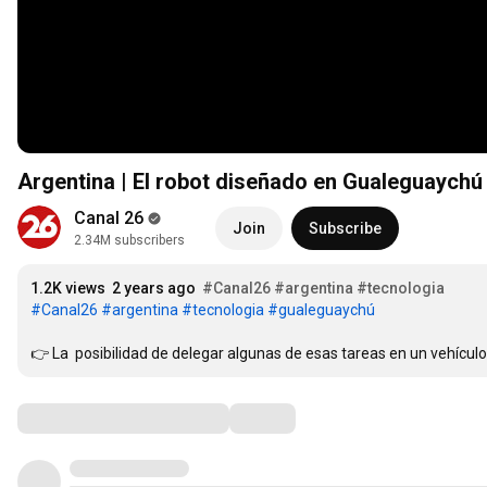
Argentina | El robot diseñado en Gualeguaychú 
Canal 26
Join
Subscribe
2.34M subscribers
1.2K views
2 years ago
#Canal26
#argentina
#tecnologia
#Canal26
#argentina
#tecnologia
#gualeguaychú
👉 La  posibilidad de delegar algunas de esas tareas en un vehícul
Comments