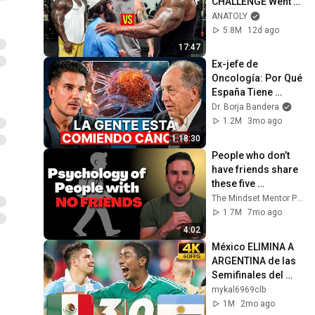
CHALLENGE Went 
Wrong
ANATOLY
5.8M
12d ago
17:47
Ex-jefe de 
Oncología: Por Qué 
España Tiene 
Tantos Casos de 
Dr. Borja Bandera
Cáncer (la 
1.2M
3mo ago
respuesta, en tu 
1:18:30
plato)
People who don’t 
have friends share 
these five 
personality traits
The Mindset Mentor Podcast
1.7M
7mo ago
4:02
México ELIMINA A 
ARGENTINA de las 
Semifinales del 
Mundial con una 
mykal6969clb
victoria aplastante
1M
2mo ago