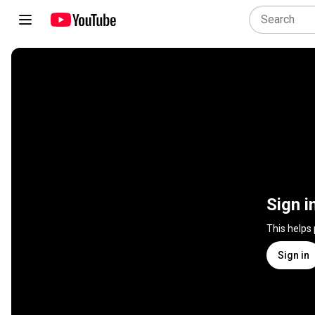
Sign i
This helps
Sign in