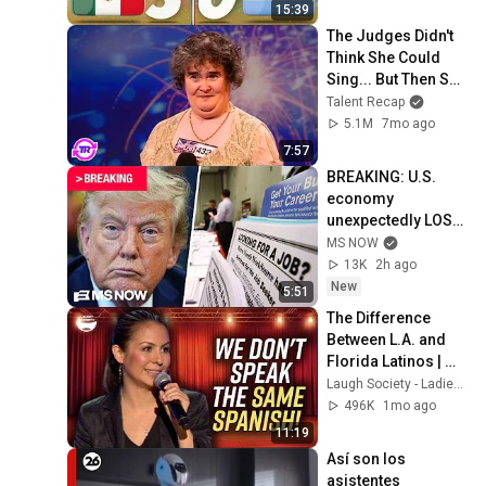
15:39
The Judges Didn't 
Think She Could 
Sing... But Then She 
Opened Her Mouth!
Talent Recap
5.1M
7mo ago
7:57
BREAKING: U.S. 
economy 
unexpectedly LOST 
23,000 jobs in July
MS NOW
13K
2h ago
New
5:51
The Difference 
Between L.A. and 
Florida Latinos | 
Anjelah Johnson
Laugh Society - Ladies First
496K
1mo ago
11:19
Así son los 
asistentes 