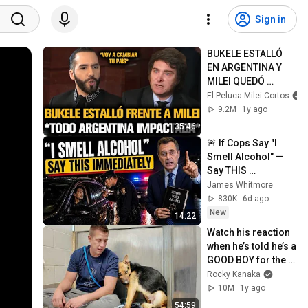
Sign in
BUKELE ESTALLÓ 
EN ARGENTINA Y 
MILEI QUEDÓ 
IMPACTADO
El Peluca Milei Cortos
9.2M
1y ago
35:46
🚨 If Cops Say "I 
Smell Alcohol" — 
Say THIS 
Immediately (It's a 
James Whitmore
Trap)
830K
6d ago
New
14:22
Watch his reaction 
when he’s told he’s a 
GOOD BOY for the 
first time 🥹
Rocky Kanaka
10M
1y ago
54:59