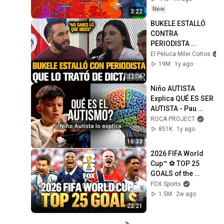
afternoon
New
3:22
BUKELE ESTALLÓ 
CONTRA 
PERIODISTA 
FEMINISTA QUE LO 
El Peluca Milei Cortos
TRATÓ DE 
19M
1y ago
DICTADOR
32:06
Niño AUTISTA 
Explica QUÉ ES SER 
AUTISTA - Pau 
Brunet 
ROCA PROJECT
@PauPautista
851K
1y ago
16:33
2026 FIFA World 
Cup™ ⚽ TOP 25 
GOALS of the 
Tournament
FOX Sports
1.5M
2w ago
22:21