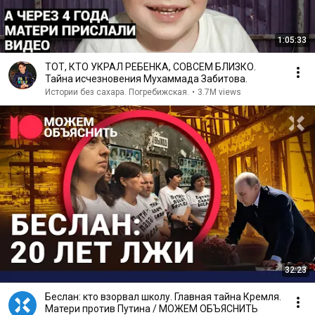
1:05:33
ТОТ, КТО УКРАЛ РЕБЕНКА, СОВСЕМ БЛИЗКО.
Тайна исчезновения Мухаммада Забитова.
Истории без сахара. Погребижская.
•
3.7M views
32:23
Беслан: кто взорвал школу. Главная тайна Кремля.
Матери против Путина / МОЖЕМ ОБЪЯСНИТЬ