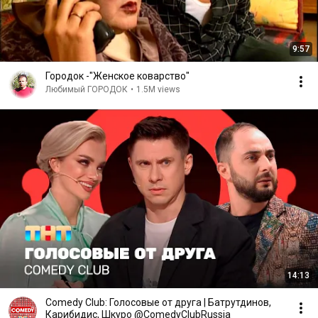
9:57
Городок -"Женское коварство"
Любимый ГОРОДОК
•
1.5M views
14:13
Comedy Club: Голосовые от друга | Батрутдинов,
Карибидис, Шкуро @ComedyClubRussia