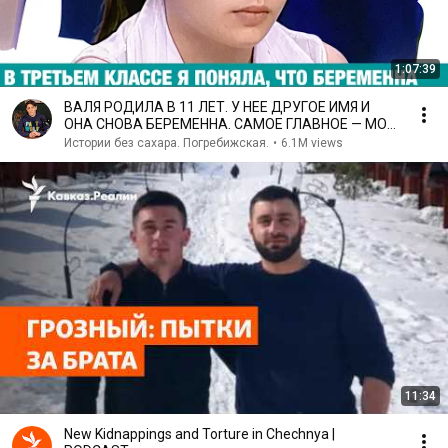
1:07:39
ВАЛЯ РОДИЛА В 11 ЛЕТ. У НЕЕ ДРУГОЕ ИМЯ И
ОНА СНОВА БЕРЕМЕННА. САМОЕ ГЛАВНОЕ — МОИ
ДЕТИ
Истории без сахара. Погребижская.
•
6.1M views
11:34
New Kidnappings and Torture in Chechnya |