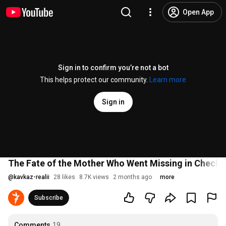
Open App
Sign in to confirm you’re not a bot
This helps protect our community.
Learn more
Sign in
The Fate of the Mother Who Went Missing in Chec
@
kavkaz-realii
28 likes
8.7K views
2 months ago
more
Subscribe
Comments
19