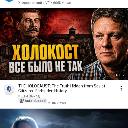
Ходорковский LIVE
•
606K views
43:37
THE HOLOCAUST: The Truth Hidden from Soviet
Citizens | Forbidden History
Ищем Выход
Auto-dubbed
218K views