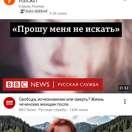
PODCAST
Кавказ.Реалии
Auto-dubbed
9.2K views
21:52
Свобода, исчезновение или смерть? Жизнь
чеченских женщин после
побега│Документальный фильм Би-би-си
BBC News - Русская служба
•
160K views