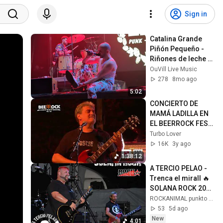
Sign in
Catalina Grande 
Piñón Pequeño - 
Riñones de leche & 
Los de la capi - 
OuVill Live Music
Directo A 
278
8mo ago
Candeloria 2025 - 
5:02
4K
CONCIERTO DE 
MAMÁ LADILLA EN 
EL BEERROCK FEST 
2023
Turbo Lover
16K
3y ago
1:38:12
A TERCIO PELAO -
Trenca el mirall 🔥
SOLANA ROCK 2026
🔥 #aterciopelao 
ROCKANIMAL punkto ES
#solanarock
53
5d ago
New
4:01