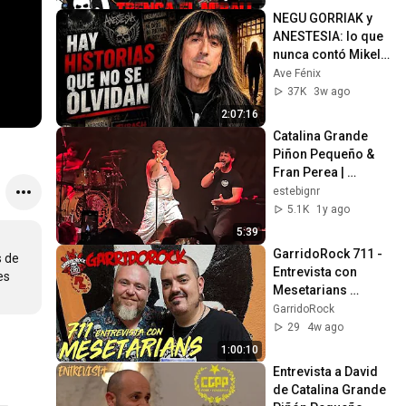
NEGU GORRIAK y 
ANESTESIA: lo que 
nunca contó Mikel 
Kazalis
Ave Fénix
37K
3w ago
2:07:16
Catalina Grande 
Piñon Pequeño & 
Fran Perea | 
Pudrirme en la ITV
estebignr
5.1K
1y ago
5:39
GarridoRock 711 - 
 de 
Entrevista con 
s 
Mesetarians 
(06/06/2026)
GarridoRock
29
4w ago
1:00:10
Entrevista a David 
de Catalina Grande 