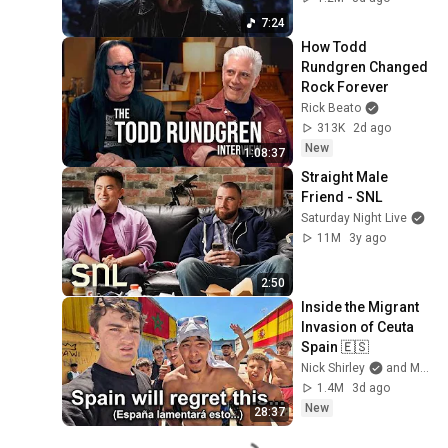
7:24
How Todd 
Rundgren Changed 
Rock Forever
Rick Beato
313K
2d ago
New
1:08:37
Straight Male 
Friend - SNL
Saturday Night Live
11M
3y ago
2:50
Inside the Migrant 
Invasion of Ceuta 
Spain 🇪🇸
Nick Shirley
and Mansilla
1.4M
3d ago
New
28:37