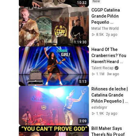
New
10:32
CGGP Catalina 
Grande Piñón 
Pequeño 
"Concierto 
Metal The World
Completo" NAVE 9 
8.5K
2y ago
BILBAO(20.01.2024) 
1:19:30
FHD60 🌏😎🤟🌍 
Heard Of The 
#cggp
Cranberries? You 
Haven’t Heard 
“Zombie” Like THIS!
Talent Recap
1.1M
3w ago
5:13
Riñones de leche | 
Catalina Grande 
Piñón Pequeño | 
Zamora 23 -02-
estebignr
2024
1.9K
2y ago
3:09
Bill Maher Says 
There’s No Proof 