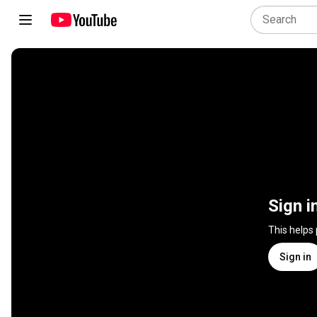
Sign i
This helps
Sign in