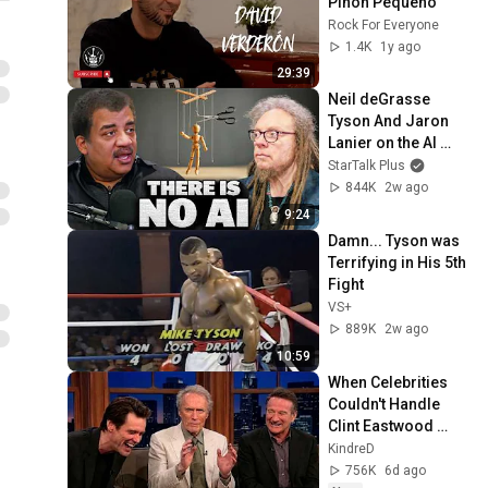
Piñón Pequeño
Rock For Everyone
1.4K
1y ago
29:39
Neil deGrasse 
Tyson And Jaron 
Lanier on the AI 
Illusion
StarTalk Plus
844K
2w ago
9:24
Damn... Tyson was 
Terrifying in His 5th 
Fight
VS+
889K
2w ago
10:59
When Celebrities 
Couldn't Handle 
Clint Eastwood 
ZERO Filter!
KindreD
756K
6d ago