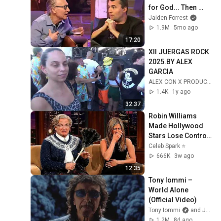
for God... Then 
THIS Happens
Jaiden Forrest
1.9M
5mo ago
17:20
XII JUERGAS ROCK 
2025.BY ALEX 
GARCIA
ALEX CON X PRODUCCIONES AUDIOVISUALEX
1.4K
1y ago
32:37
Robin Williams 
Made Hollywood 
Stars Lose Control 
and Go Off-Script
Celeb Spark ⭐
666K
3w ago
12:35
Tony Iommi – 
World Alone 
(Official Video)
Tony Iommi
and Jorn Channel
1.2M
8d ago