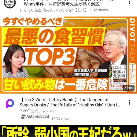
「Winny事件」を狩野英考先生が熱く解説!!
しくじり先生 俺みたいになるな!!【公式】
•
1M views
27:09
【Top 3 Worst Dietary Habits】The Dangers of
Sugary Drinks / The Pitfalls of "Healthy Oils" / Don't...
PIVOT 公式チャンネル
Auto-dubbed
183K views