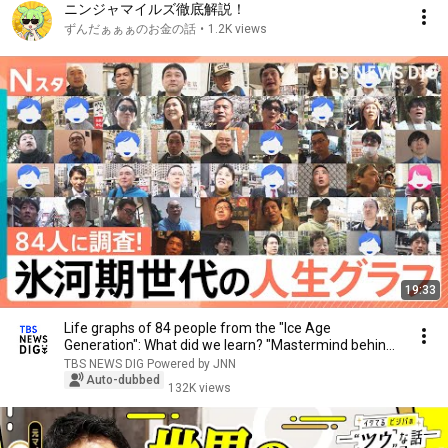
ニンジャマイルズ徹底解説！
ずんだぁぁぁのお金の話
•
1.2K views
19:33
Life graphs of 84 people from the "Ice Age
Generation": What did we learn? "Mastermind behind
fam...
TBS NEWS DIG Powered by JNN
Auto-dubbed
132K views