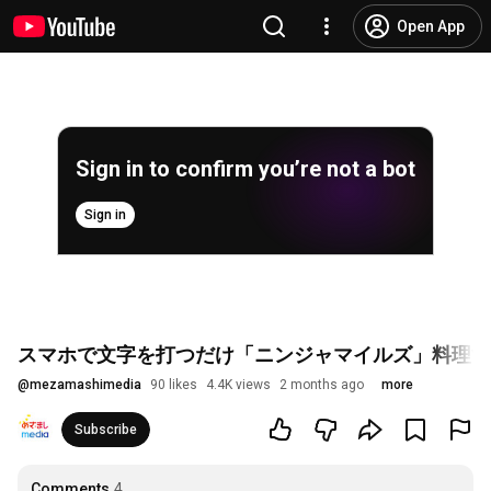
Open App
Sign in to confirm you’re not a bot
Sign in
スマホで文字を打つだけ「ニンジャマイルズ」料理す
@
mezamashimedia
90 likes
4.4K views
2 months ago
more
Subscribe
Comments
4