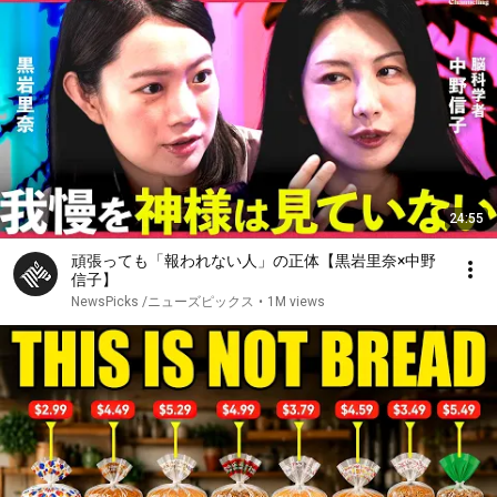
24:55
頑張っても「報われない人」の正体【黒岩里奈×中野
信子】
NewsPicks /ニューズピックス
•
1M views