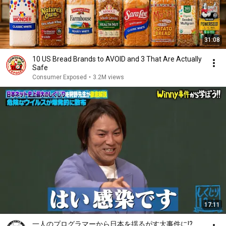
31:08
10 US Bread Brands to AVOID and 3 That Are Actually
Safe
Consumer Exposed
•
3.2M views
17:11
一人のプログラマーから日本を揺るがす大事件に!?