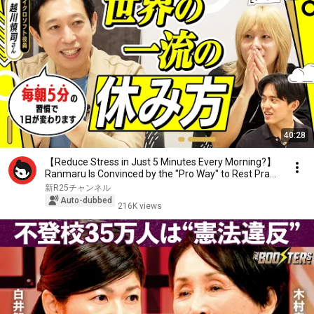
40:28
【Reduce Stress in Just 5 Minutes Every Morning?】
Ranmaru Is Convinced by the "Pro Way" to Rest Pra...
新R25チャンネル
Auto-dubbed
216K views