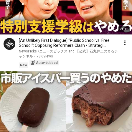
21:18
[An Unlikely First Dialogue] "Public School vs. Free
School": Opposing Reformers Clash / Strategi...
NewsPicks /ニューズピックス and 【公式】石丸伸二のまるチ
ャンネル
•
78K views
Auto-dubbed
New