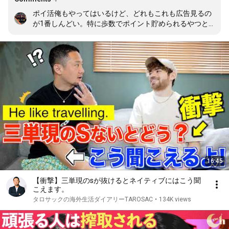
ポイ活俺もやってはいるけど、どれもこれも広告見るの
が1番しんどい。特に歩数でポイント貯められるやつと
かは、仕事柄動き回ってるから毎日MAXになってるんや
けど、それを0に戻すのが果てしない。不満を言うなら
それだけかな
16:45
【衝撃】三単現のsが抜けるとネイティブにはこう聞
こえます。
タロサックの海外生活ダイアリーTAROSAC
•
134K views