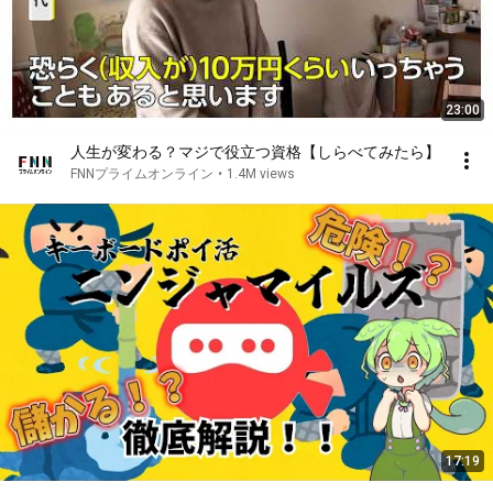
23:00
人生が変わる？マジで役立つ資格【しらべてみたら】
FNNプライムオンライン
•
1.4M views
17:19