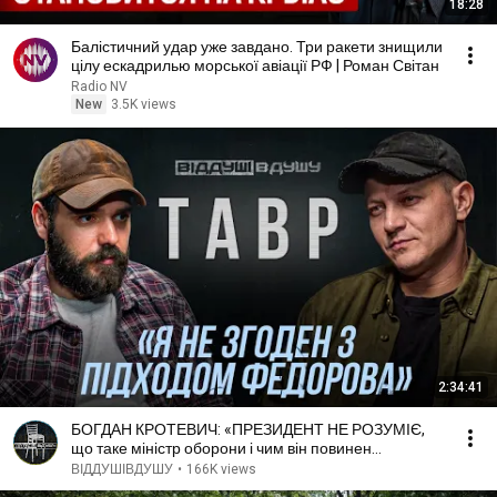
18:28
Балістичний удар уже завдано. Три ракети знищили
цілу ескадрилью морської авіації РФ | Роман Світан
Radio NV
New
3.5K views
2:34:41
БОГДАН КРОТЕВИЧ: «ПРЕЗИДЕНТ НЕ РОЗУМІЄ,
що таке міністр оборони і чим він повинен
займатися»
ВІДДУШІВДУШУ
•
166K views