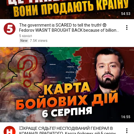
54:53
The government is SCARED to tell the truth! 😨
Fedorov WASN'T BROUGHT BACK because of billions.
Dr...
5 канал
New
7.5K views
16:55
💥КРАЩЕ СЯДЬТЕ! НЕСПОДІВАНИЙ ГЕНЕРАЛ В
КОМАНДІ ДРАПАТОГО. Карта бойових дій 6 серпня: