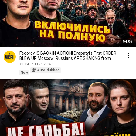
54:06
Fedorov IS BACK IN ACTION! Drapatyi’s First ORDER
BLEW UP Moscow: Russians ARE SHAKING from
HYSTE...
УНІАН
•
112K views
Auto-dubbed
New