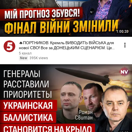
1:00:20
🔥ПОРТНИКОВ: Кремль ВИВОДИТЬ ВІЙСЬКА для
нової СВО! Все за ДОНЕЦЬКИМ СЦЕНАРІЄМ. Це
шанс для УКРАЇНИ
5 канал
New
395K views