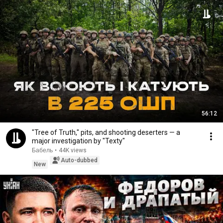
56:12
"Tree of Truth," pits, and shooting deserters — a
major investigation by "Texty"
Бабель
•
44K views
Auto-dubbed
New