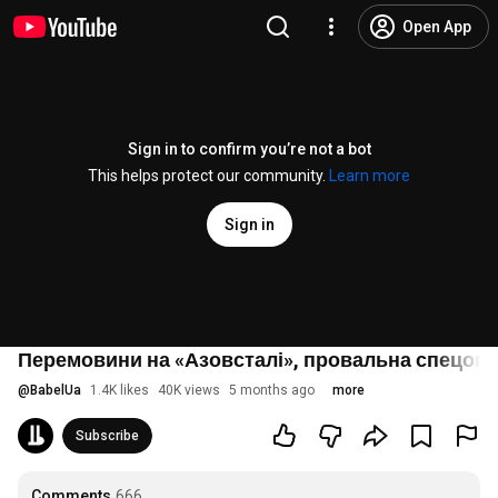
Open App
Sign in to confirm you’re not a bot
This helps protect our community.
Learn more
Sign in
Перемовини на «Азовсталі», провальна спецопе
@
BabelUa
1.4K likes
40K views
5 months ago
more
Subscribe
Comments
666