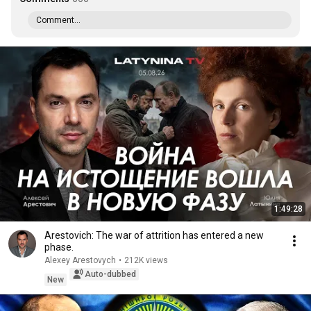
Comment...
1:49:28
Arestovich: The war of attrition has entered a new
phase.
Alexey Arestovych
•
212K views
Auto-dubbed
New