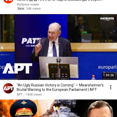
ІМ'Я ВАС ЗДИВУЄ
Фабрика новин
New
34K views
1:50:26
"An Ugly Russian Victory is Coming" — Mearsheimer’s
Brutal Warning to the European Parliament | APT
APT
•
180K views