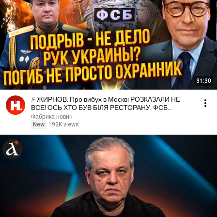
31:30
⚡️ ЖИРНОВ: Про вибух в Москві РОЗКАЗАЛИ НЕ
ВСЕ! ОСЬ ХТО БУВ БІЛЯ РЕСТОРАНУ. ФСБ
проспала удар
Фабрика новин
New
192K views