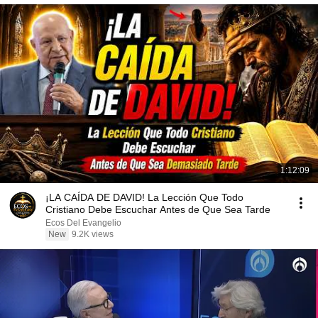
1:12:09
¡LA CAÍDA DE DAVID! La Lección Que Todo
Cristiano Debe Escuchar Antes de Que Sea Tarde
Ecos Del Evangelio
New
9.2K views