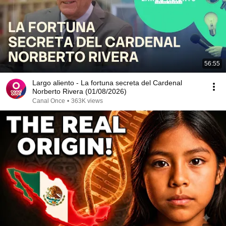
56:55
Largo aliento - La fortuna secreta del Cardenal
Norberto Rivera (01/08/2026)
Canal Once
•
363K views