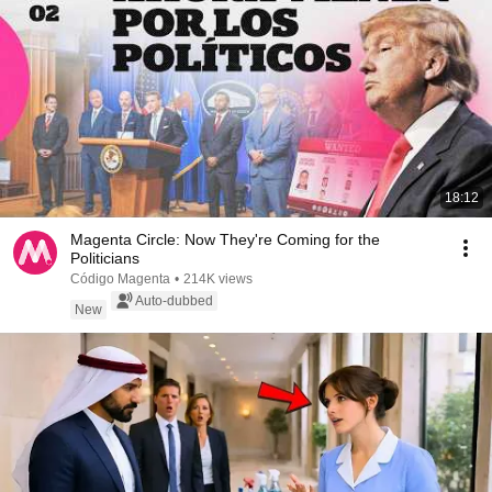
18:12
Magenta Circle: Now They're Coming for the
Politicians
Código Magenta
•
214K views
Auto-dubbed
New