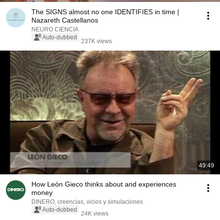
The SIGNS almost no one IDENTIFIES in time |
Nazareth Castellanos
NEURO CIENCIA
Auto-dubbed
237K views
49:49
How León Gieco thinks about and experiences
money
DINERO, creencias, vicios y simulaciones
Auto-dubbed
24K views