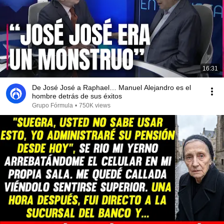
16:31
De José José a Raphael… Manuel Alejandro es el
hombre detrás de sus éxitos
Grupo Fórmula
•
750K views