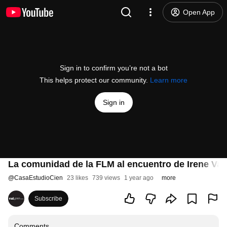
Open App
Sign in to confirm you’re not a bot
This helps protect our community.
Learn more
Sign in
La comunidad de la FLM al encuentro de Irene Vall
@
CasaEstudioCien
23 likes
739 views
1 year ago
more
Subscribe
Comments