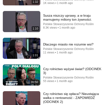
1:32
1K views • 1 month ago
Susza niszczy uprawy, a w kraju
marnujemy miliony ton żywności.
Polskie Stowarzyszenie Ochrony Roślin
8.3K views • 1 month ago
1:10
Dlaczego miasto nie rozumie wsi?
Polskie Stowarzyszenie Ochrony Roślin
44:41
11 views • 1 month ago
1:01
Joanna Krupa pierwszy raz o STRACIE DZIECKA i
BYŁYM MĘŻU. Latami sprawiał, że czuła się
Czy rolnictwo wyżywi świat? (ODCINEK
NAJGORSZA
Kozaczek
3)
New
311K views
Polskie Stowarzyszenie Ochrony Roślin
55 views • 1 month ago
30:50
Czy rolnictwo się opłaca? Nieustająca
walka o rentowność - ZAPOWIEDŹ
(ODCINEK 2)