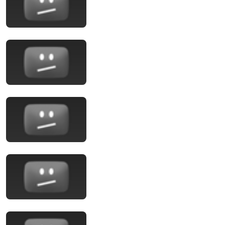
22:31
#1 Przyprawa, która USZCZELNI JELITA. Już po 24
godzinach!
dr Angelika Kargulewicz
New
17K views