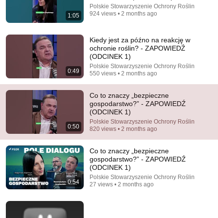
Auto-dubbed
323K views
Polskie Stowarzyszenie Ochrony Roślin
924 views • 2 months ago
1:05
Kiedy jest za późno na reakcję w
ochronie roślin? - ZAPOWIEDŹ
(ODCINEK 1)
Polskie Stowarzyszenie Ochrony Roślin
0:49
550 views • 2 months ago
Co to znaczy „bezpieczne
gospodarstwo?” - ZAPOWIEDŹ
(ODCINEK 1)
Polskie Stowarzyszenie Ochrony Roślin
0:50
820 views • 2 months ago
33:11
Chińskie Auta. Największe Oszustwo w Historii?
Co to znaczy „bezpieczne
Kanał Bez Cenzury - Wojciech Dzierwa
•
1.2M views
gospodarstwo?” - ZAPOWIEDŹ
(ODCINEK 1)
Polskie Stowarzyszenie Ochrony Roślin
0:54
27 views • 2 months ago