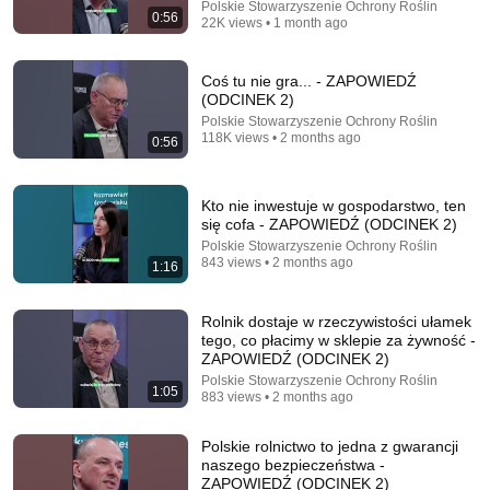
Polskie Stowarzyszenie Ochrony Roślin
0:56
22K views • 1 month ago
Coś tu nie gra... - ZAPOWIEDŹ
(ODCINEK 2)
Polskie Stowarzyszenie Ochrony Roślin
1:08:25
118K views • 2 months ago
0:56
Masz 60+? Te 9 produktów dosłownie pożera tłuszcz
z brzucha!
Kto nie inwestuje w gospodarstwo, ten
Czas na Zdrowie
się cofa - ZAPOWIEDŹ (ODCINEK 2)
New
22K views
Polskie Stowarzyszenie Ochrony Roślin
843 views • 2 months ago
1:16
Rolnik dostaje w rzeczywistości ułamek
tego, co płacimy w sklepie za żywność -
ZAPOWIEDŹ (ODCINEK 2)
Polskie Stowarzyszenie Ochrony Roślin
1:05
883 views • 2 months ago
Polskie rolnictwo to jedna z gwarancji
naszego bezpieczeństwa -
ZAPOWIEDŹ (ODCINEK 2)