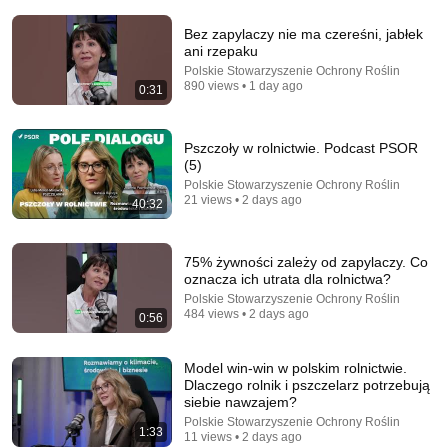
Comment...
Bez zapylaczy nie ma czereśni, jabłek
ani rzepaku
Polskie Stowarzyszenie Ochrony Roślin
890 views • 1 day ago
0:31
Pszczoły w rolnictwie. Podcast PSOR
(5)
Polskie Stowarzyszenie Ochrony Roślin
21 views • 2 days ago
40:32
75% żywności zależy od zapylaczy. Co
oznacza ich utrata dla rolnictwa?
Polskie Stowarzyszenie Ochrony Roślin
17:41
484 views • 2 days ago
0:56
Szpital publiczny jest jak dom publiczny... -
NAJLEPSZE KABARETY
Model win-win w polskim rolnictwie.
Polsat
Dlaczego rolnik i pszczelarz potrzebują
Auto-dubbed
795K views
siebie nawzajem?
Polskie Stowarzyszenie Ochrony Roślin
1:33
11 views • 2 days ago