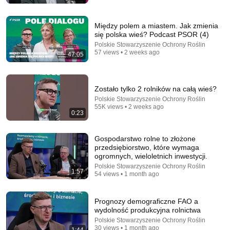
Między polem a miastem. Jak zmienia
się polska wieś? Podcast PSOR (4)
21:30
Polskie Stowarzyszenie Ochrony Roślin
57 views • 2 weeks ago
47:05
Change just this 1 thing to burn fat. 3 kg LESS fast
and effortlessly
Dr Bartek Kulczyński
Zostało tylko 2 rolników na całą wieś?
Auto-dubbed
81K views
Polskie Stowarzyszenie Ochrony Roślin
55K views • 2 weeks ago
0:23
Gospodarstwo rolne to złożone
przedsiębiorstwo, które wymaga
ogromnych, wieloletnich inwestycji.
Polskie Stowarzyszenie Ochrony Roślin
1:57
54 views • 1 month ago
Prognozy demograficzne FAO a
wydolność produkcyjna rolnictwa
Polskie Stowarzyszenie Ochrony Roślin
57:40
30 views • 1 month ago