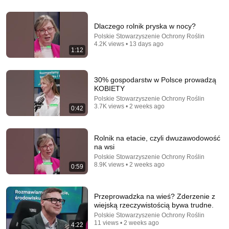
Dlaczego rolnik pryska w nocy?
Polskie Stowarzyszenie Ochrony Roślin
4.2K views • 13 days ago
1:12
30% gospodarstw w Polsce prowadzą
KOBIETY
Polskie Stowarzyszenie Ochrony Roślin
57:02
3.7K views • 2 weeks ago
0:42
WIELKIE WIDMO nad polskimi nieruchomościami!
Co dalej z CENAMI? Ryszard Jaszczyński
Rolnik na etacie, czyli dwuzawodowość
Wynajmistrz and Kancelaria WMP
•
66K views
na wsi
Polskie Stowarzyszenie Ochrony Roślin
8.9K views • 2 weeks ago
0:59
Przeprowadzka na wieś? Zderzenie z
wiejską rzeczywistością bywa trudne.
Polskie Stowarzyszenie Ochrony Roślin
11 views • 2 weeks ago
4:22