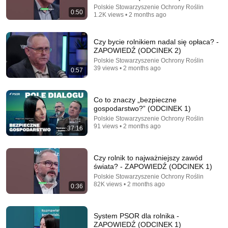
Polskie Stowarzyszenie Ochrony Roślin
1:27:23
0:50
1.2K views • 2 months ago
Najciemniejsze sekrety superjachtów. To dzieje się
na "wodach niczyich" | MIŁOŚĆ #30
Czy bycie rolnikiem nadal się opłaca? -
Miłość
ZAPOWIEDŹ (ODCINEK 2)
New
113K views
Polskie Stowarzyszenie Ochrony Roślin
39 views • 2 months ago
0:57
Co to znaczy „bezpieczne
gospodarstwo?” (ODCINEK 1)
Polskie Stowarzyszenie Ochrony Roślin
91 views • 2 months ago
37:16
Czy rolnik to najważniejszy zawód
świata? - ZAPOWIEDŹ (ODCINEK 1)
Polskie Stowarzyszenie Ochrony Roślin
82K views • 2 months ago
45:00
0:36
SECRETS OF THE STECZKOWSKI HOUSEHOLD.
JUSTYNA'S OLDER SISTER: MY SIBLINGS AREN'T
System PSOR dla rolnika -
GRATEFUL | BREAK...
Fakt GWIAZDY
ZAPOWIEDŹ (ODCINEK 1)