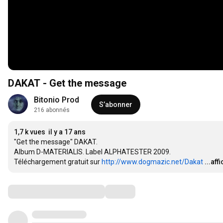
DAKAT - Get the message
Bitonio Prod
S’abonner
216 abonnés
1,7 k vues
il y a 17 ans
"Get the message" DAKAT.

Album D-MATERIALIS. Label ALPHATESTER 2009.

Téléchargement gratuit sur 
http://www.dogmazic.net/Dakat
...aff
Commentaires