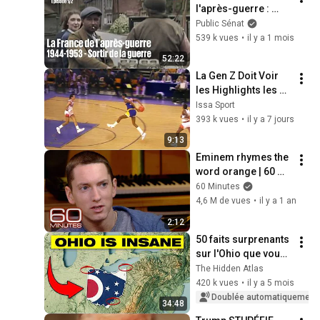
l'après-guerre : 
1944-1953, sortir de 
Public Sénat
la guerre (1/2)
539 k vues
•
il y a 1 mois
52:22
La Gen Z Doit Voir 
les Highlights les 
Plus FROIDS du 
Issa Sport
Prime de Magic 
393 k vues
•
il y a 7 jours
Johnson
9:13
Eminem rhymes the 
word orange | 60 
Minutes Archive
60 Minutes
4,6 M de vues
•
il y a 1 an
2:12
50 faits surprenants 
sur l'Ohio que vous 
ignoriez
The Hidden Atlas
420 k vues
•
il y a 5 mois
Doublée automatiquement
34:48