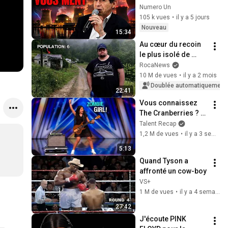
l'électricité a coûté 
Numero Un
100 milliards 
105 k vues
•
il y a 5 jours
d'euros pour rien"
Nouveau
15:34
Au cœur du recoin 
le plus isolé de 
Virginie-
RocaNews
Occidentale
10 M de vues
•
il y a 2 mois
Doublée automatiquement
22:41
Vous connaissez 
The Cranberries ? 
Vous n'avez JAMAIS 
Talent Recap
entendu « Zombie » 
1,2 M de vues
•
il y a 3 semaines
comme ÇA !
5:13
Quand Tyson a 
affronté un cow-boy
VS+
1 M de vues
•
il y a 4 semaines
27:42
J'écoute PINK 