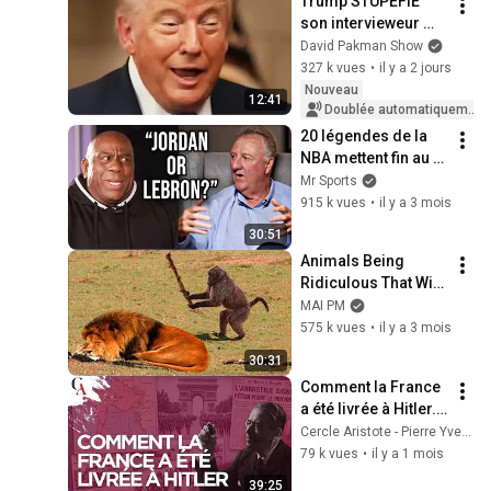
Trump STUPÉFIE 
son intervieweur 
avec une 
David Pakman Show
INCOHÉRENCE 
327 k vues
•
il y a 2 jours
TOTALE
Nouveau
12:41
Doublée automatiquement
20 légendes de la 
NBA mettent fin au 
débat sur le GOAT
Mr Sports
915 k vues
•
il y a 3 mois
30:51
Animals Being 
Ridiculous That Will 
Definitely Brighten 
MAI PM
Your Day 😂
575 k vues
•
il y a 3 mois
30:31
Comment la France 
a été livrée à Hitler. 
Eric Branca
Cercle Aristote - Pierre Yves Rougeyron
79 k vues
•
il y a 1 mois
39:25