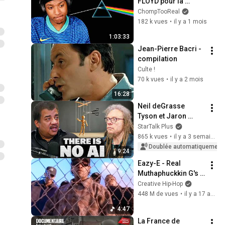
FLOYD pour la 
première fois
ChompTooReal
182 k vues
•
il y a 1 mois
1:03:33
Jean-Pierre Bacri - 
compilation
Culte !
70 k vues
•
il y a 2 mois
16:28
Neil deGrasse 
Tyson et Jaron 
Lanier sur l'illusion 
StarTalk Plus
de l'IA
865 k vues
•
il y a 3 semaines
Doublée automatiquement
9:24
Eazy-E - Real 
Muthaphuckkin G's 
(Music Video)
Creative Hip-Hop
448 M de vues
•
il y a 17 ans
4:47
La France de 