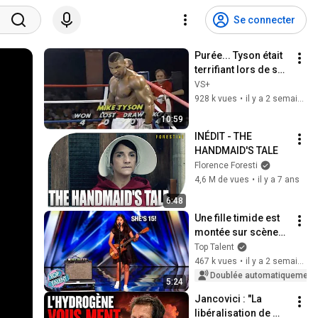
Se connecter
Purée... Tyson était 
terrifiant lors de son 
5e combat
VS+
928 k vues
•
il y a 2 semaines
10:59
INÉDIT - THE 
HANDMAID'S TALE
Florence Foresti
4,6 M de vues
•
il y a 7 ans
6:48
Une fille timide est 
montée sur scène… 
Une ROCKSTAR en 
Top Talent
est descendue !
467 k vues
•
il y a 2 semaines
Doublée automatiquement
5:24
Jancovici : "La 
libéralisation de 