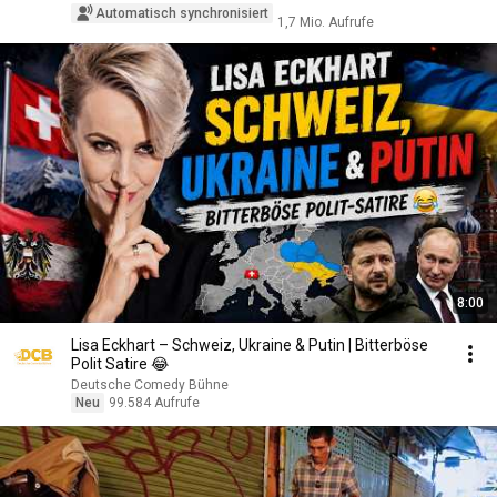
Automatisch synchronisiert
1,7 Mio. Aufrufe
8:00
Lisa Eckhart – Schweiz, Ukraine & Putin | Bitterböse
Polit Satire 😂
Deutsche Comedy Bühne
Neu
99.584 Aufrufe