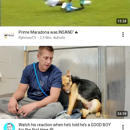
15:24
Prime Maradona was INSANE! 🔥
RptimaoTV
•
2,9 Mio. Aufrufe
54:59
Watch his reaction when he’s told he’s a GOOD BOY
for the first time 🥹