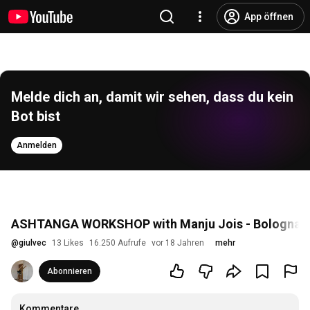
App öffnen
Melde dich an, damit wir sehen, dass du kein 
Bot bist
Anmelden
ASHTANGA WORKSHOP with Manju Jois - Bologna (I
@
giulvec
13 Likes
16.250 Aufrufe
vor 18 Jahren
mehr
Abonnieren
Kommentare