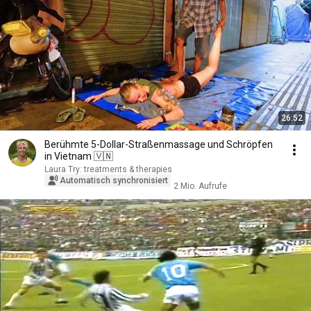
26:52
Berühmte 5-Dollar-Straßenmassage und Schröpfen
in Vietnam 🇻🇳
Laura Try: treatments & therapies
Automatisch synchronisiert
2 Mio. Aufrufe