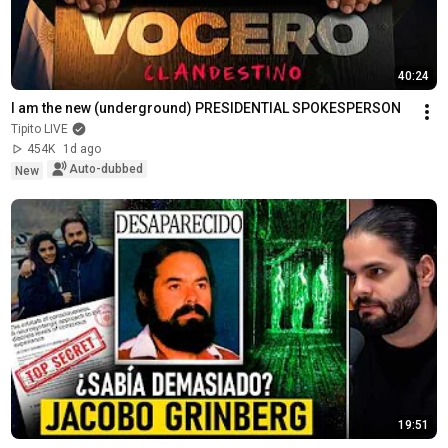
40:24
I am the new (underground) PRESIDENTIAL SPOKESPERSON
Tipito LIVE
454K
1d ago
Auto-dubbed
New
19:51