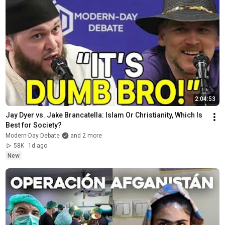
2:04:53
Jay Dyer vs. Jake Brancatella: Islam Or Christianity, Which Is 
Best for Society?
Modern-Day Debate
and 2 more
58K
1d ago
New