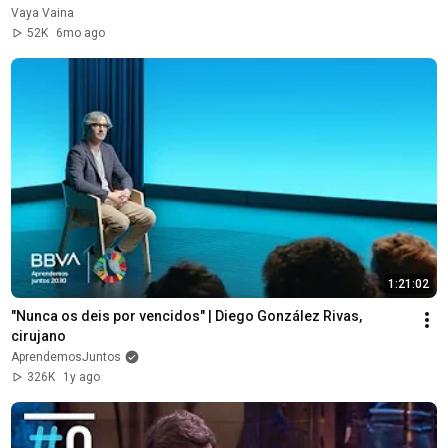
Vaya Vaina
52K
6mo ago
1:21:02
"Nunca os deis por vencidos" | Diego González Rivas, 
cirujano
AprendemosJuntos
326K
1y ago