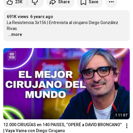
23K
Share
Save
691K views
6 years ago
La Resistencia 3x156 | Entrevista al cirujano Diego González 
…
...more
1:11:07
12.000 CIRUGÍAS en 140 PAISES, “OPERÉ a DAVID BRONCANO” 
| Vaya Vaina con Diego Cirujano