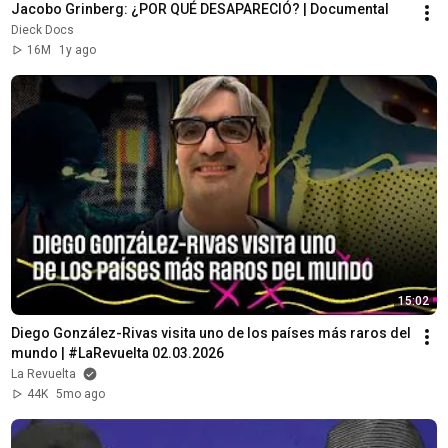
Jacobo Grinberg: ¿POR QUÉ DESAPARECIÓ? | Documental
Dieck Docs
16M
1y ago
15:02
Diego González-Rivas visita uno de los países más raros del 
mundo | #LaRevuelta 02.03.2026
La Revuelta
44K
5mo ago