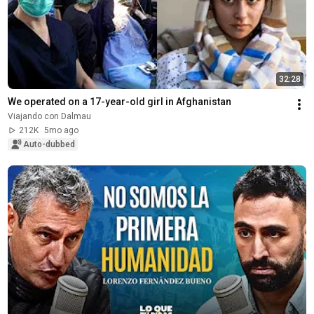
32:28
We operated on a 17-year-old girl in Afghanistan
Viajando con Dalmau
212K
5mo ago
Auto-dubbed