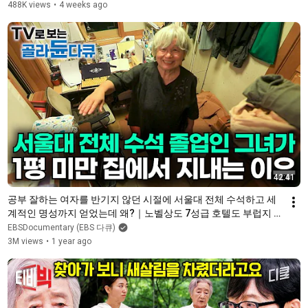
488K views
•
4 weeks ago
42:41
공부 잘하는 여자를 반기지 않던 시절에 서울대 전체 수석하고 세
계적인 명성까지 얻었는데 왜?｜노벨상도 7성급 호텔도 부럽지 않
은 어느 학자의 품격｜여백서원｜건축탐구 집｜#골라듄다큐
EBSDocumentary (EBS 다큐)
3M views
•
1 year ago