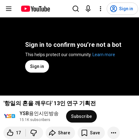
Sign in
Sign in to confirm you’re not a bot
This helps protect our community. 
Learn more
Sign in
'항일의 혼을 깨우다' 13인 연구 기획전
YSB용인시민방송
Subscribe
15.1K subscribers
17
Share
Save