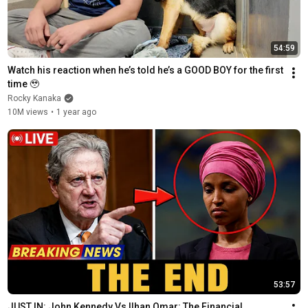
54:59
Watch his reaction when he’s told he’s a GOOD BOY for the first 
time 🥹
Rocky Kanaka
10M views
•
1 year ago
53:57
JUST IN: John Kennedy Vs Ilhan Omar: The Financial 