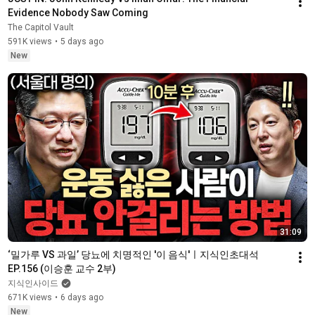
Evidence Nobody Saw Coming
The Capitol Vault
591K views
•
5 days ago
New
31:09
‘밀가루 VS 과일’ 당뇨에 치명적인 '이 음식'ㅣ지식인초대석 
EP.156 (이승훈 교수 2부)
지식인사이드
671K views
•
6 days ago
New