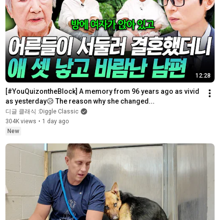
12:28
[#YouQuizontheBlock] A memory from 96 years ago as vivid 
as yesterday😥 The reason why she changed...
디글 클래식 :Diggle Classic
304K views
•
1 day ago
New