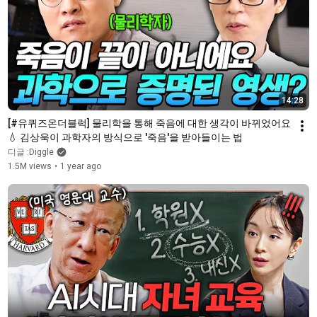
14:28
[#유퀴즈온더블럭] 물리학을 통해 죽음에 대한 생각이 바뀌었어요
💧 김상욱이 과학자의 방식으로 '죽음'을 받아들이는 법
디글 :Diggle
1.5M views
•
1 year ago