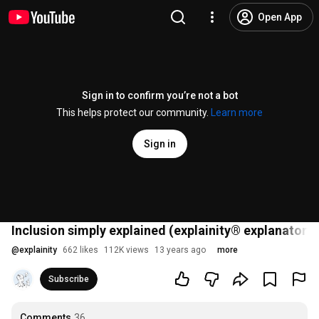
Open App
Sign in to confirm you’re not a bot
This helps protect our community.
Learn more
Sign in
Inclusion simply explained (explainity® explanatory
@
explainity
662 likes
112K views
13 years ago
more
Subscribe
Comments
36