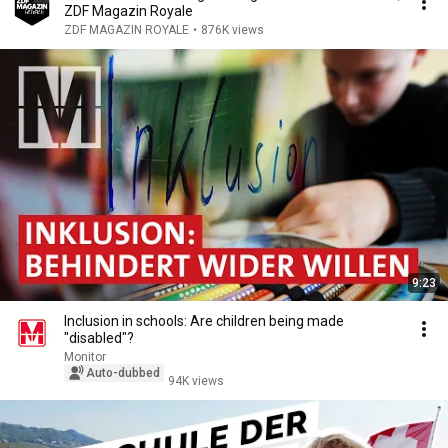
ZDF Magazin Royale
ZDF MAGAZIN ROYALE
•
876K views
9:23
Inclusion in schools: Are children being made
"disabled"?
Monitor
Auto-dubbed
94K views