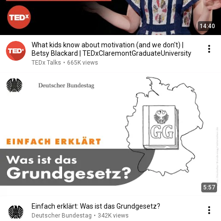
14:40
What kids know about motivation (and we don't) |
Betsy Blackard | TEDxClaremontGraduateUniversity
TEDx Talks
•
665K views
5:57
Einfach erklärt: Was ist das Grundgesetz?
Deutscher Bundestag
•
342K views