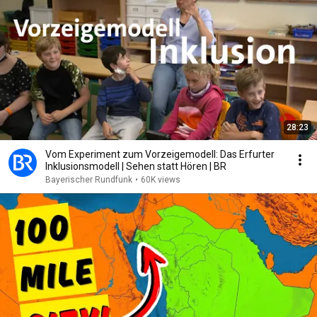
28:23
Vom Experiment zum Vorzeigemodell: Das Erfurter
Inklusionsmodell | Sehen statt Hören | BR
Bayerischer Rundfunk
•
60K views