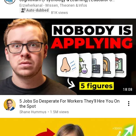
Erzieherkanal - Wissen, Theorien & Infos
Auto-dubbed
81K views
18:08
5 Jobs So Desperate For Workers They'll Hire You On
the Spot
Shane Hummus
•
1.5M views