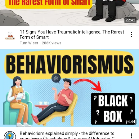
22:42
11 Signs You Have Traumatic Intelligence, The Rarest
Form of Smart
Turn Wiser
•
286K views
4:44
Behaviorism explained simply - the difference to
cognitivism (Psychology & Learning) | Educator C...