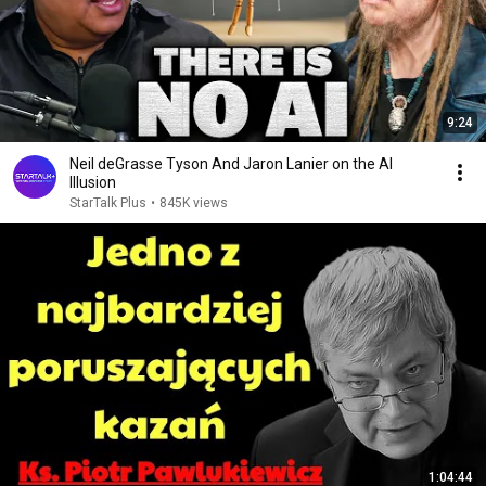
9:24
Neil deGrasse Tyson And Jaron Lanier on the AI
Illusion
StarTalk Plus
•
845K views
1:04:44