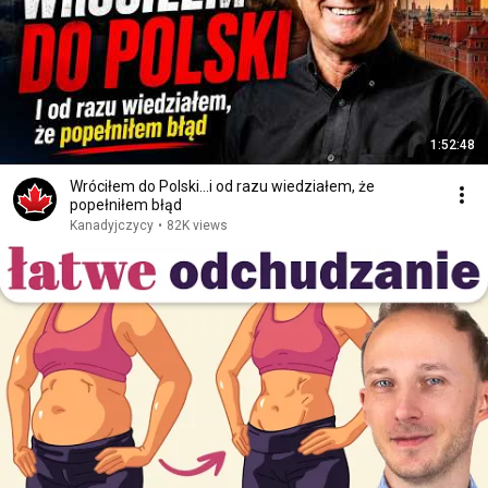
1:52:48
Wróciłem do Polski...i od razu wiedziałem, że
popełniłem błąd
Kanadyjczycy
•
82K views