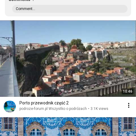
Comment...
10:46
Porto przewodnik część 2
podroze-forum.pl Wszystko o podróżach
•
3.1K views