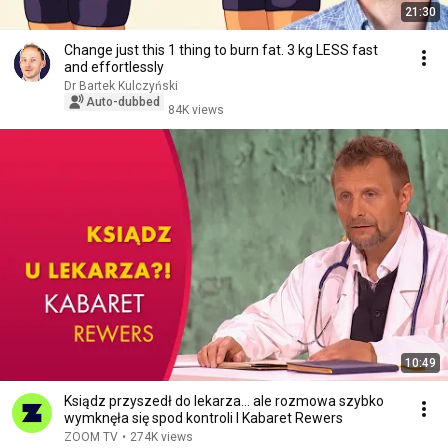
21:30
Change just this 1 thing to burn fat. 3 kg LESS fast
and effortlessly
Dr Bartek Kulczyński
Auto-dubbed
84K views
10:49
Ksiądz przyszedł do lekarza… ale rozmowa szybko
wymknęła się spod kontroli I Kabaret Rewers
ZOOM TV
•
274K views