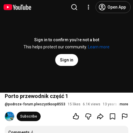
Open App
Sign in to confirm you’re not a bot
This helps protect our community.
Learn more
Sign in
Porto przewodnik część 1
@
podroze-forum.plwszystkoop8553
15 likes
6.1K views
13 years ago
more
Subscribe
Comments
4