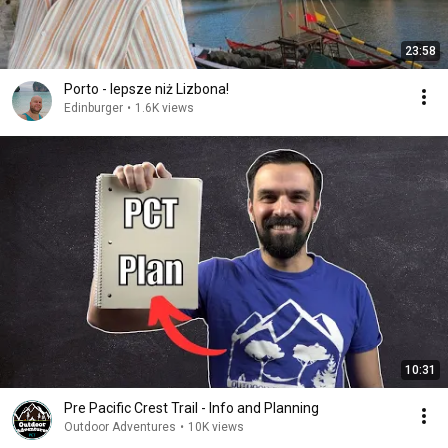
23:58
Porto - lepsze niż Lizbona!
Edinburger
•
1.6K views
10:31
Pre Pacific Crest Trail - Info and Planning
Outdoor Adventures
•
10K views