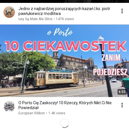
Jedno z najbardziej poruszających kazań | ks. piotr
pawlukiewicz modlitwa
Lwy Są Małe Ale Silne
•
147K views
6:55
O Porto Cię Zaskoczy! 10 Rzeczy, Których Nikt Ci Nie
Powiedział
European Ribbon
•
1.4K views