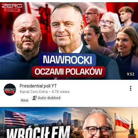
9:52
Presidential poll YT
Kanał Zero Extra
•
4.7K views
Auto-dubbed
New