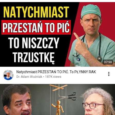
37:50
Natychmiast PRZESTAŃ TO PIĆ. To PŁYNNY RAK
Dr. Adam Woźniak
•
187K views