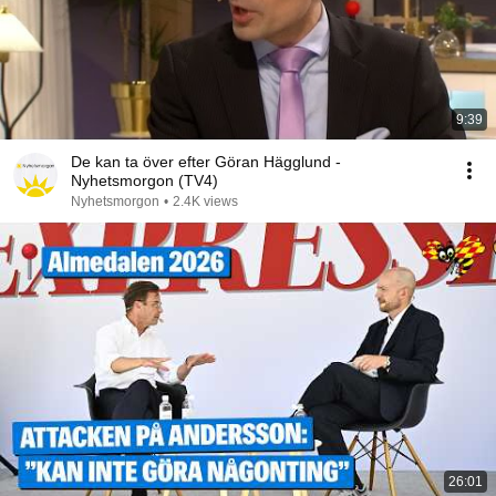
9:39
De kan ta över efter Göran Hägglund -
Nyhetsmorgon (TV4)
Nyhetsmorgon
•
2.4K views
26:01