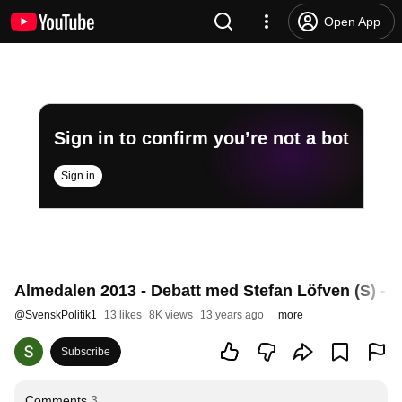
Open App
Sign in to confirm you’re not a bot
Sign in
Almedalen 2013 - Debatt med Stefan Löfven (S) - H
@
SvenskPolitik1
13 likes
8K views
13 years ago
more
Subscribe
Comments
3