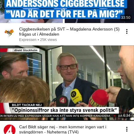
33:50
Ciggbesvikelsen på SVT – Magdalena Andersson (S)
frågas ut i Almedalen
Expressen
•
25K views
6:34
Carl Bildt säger nej - men kommer ingen vart i
svängdörren - Nyheterna (TV4)