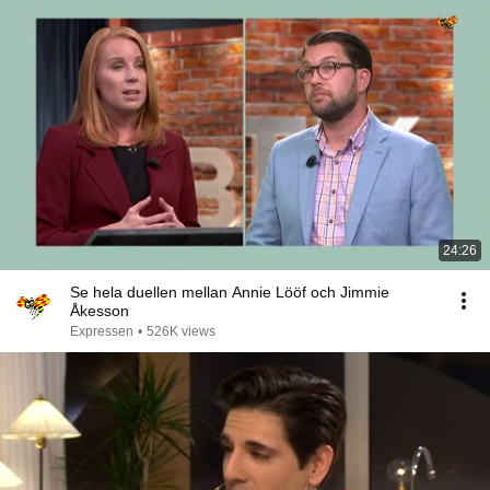
24:26
Se hela duellen mellan Annie Lööf och Jimmie
Åkesson
Expressen
•
526K views