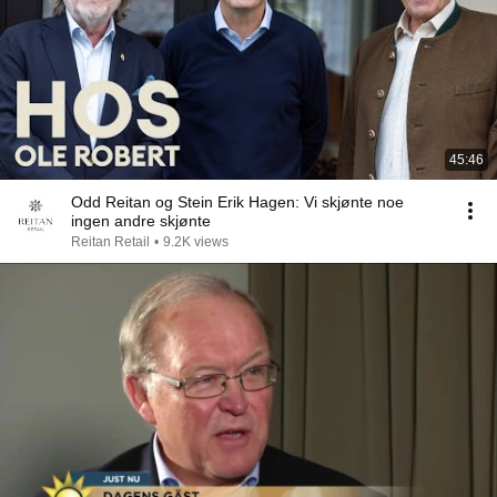
45:46
Odd Reitan og Stein Erik Hagen: Vi skjønte noe
ingen andre skjønte
Reitan Retail
•
9.2K views