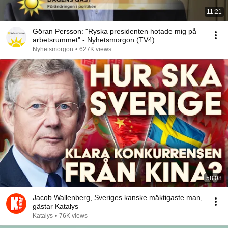
11:21
Göran Persson: "Ryska presidenten hotade mig på
arbetsrummet" - Nyhetsmorgon (TV4)
Nyhetsmorgon
•
627K views
58:08
Jacob Wallenberg, Sveriges kanske mäktigaste man,
gästar Katalys
Katalys
•
76K views