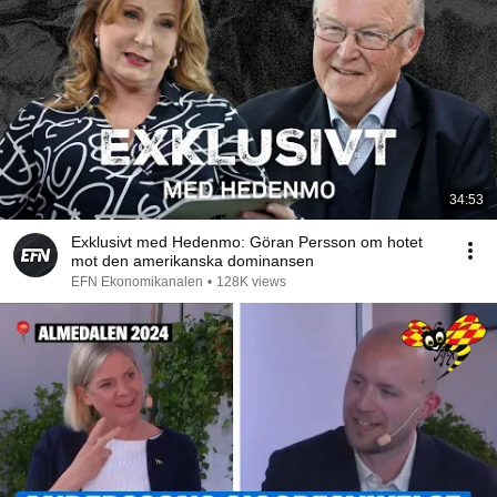
34:53
Exklusivt med Hedenmo: Göran Persson om hotet
mot den amerikanska dominansen
EFN Ekonomikanalen
•
128K views