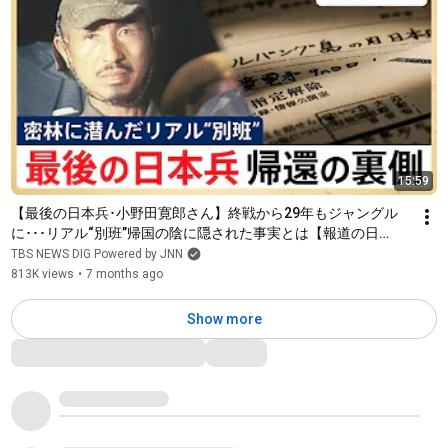
15:59
【最後の日本兵･小野田寛郎さん】終戦から29年もジャングル
に･･･リアル“別班”帰国の陰に隠された事実とは【報道の日
2025】
TBS NEWS DIG Powered by JNN
813K views
•
7 months ago
Show more
Comments