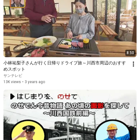
8:50
小林祐梨子さんが行く日帰りドライブ旅～川西市周辺のおすす
めスポット
サンテレビ
13K views
•
3 years ago