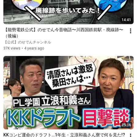
14:41
【能勢電鉄公式】のせでん今昔物語〜川西国鉄前駅・廃線跡〜
（後編）
【公式】のせでんチャンネル
37K views
•
4 years ago
25:16
KKコンビ運命のドラフト…1年生・立浪和義さん寮で何を見た!?