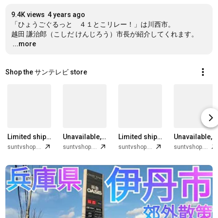
9.4K views
4 years ago
「ひょうごぐるっと　４１とこリレー！」は川西市。

…
...more
Shop the サンテレビ store
Limited shipping areas
Unavailable, limited delivery
Limited shipping areas
Unavailable, limited delivery
suntvshop.base.shop
suntvshop.base.shop
suntvshop.base.shop
suntvshop.base.shop