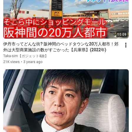
10:09
伊丹市ってどんな街? 阪神間のベッドタウンな20万人都市！郊
外は大型商業施設の数がすごかった【兵庫県】(2022年)
Taka-sim【ガジェット&旅】
21K views
•
3 years ago