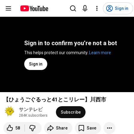
Sign in
Sign in to confirm you’re not a bot
This helps protect our community. 
Learn more
Sign in
【ひょうごぐるっと41とこリレー】川西市
サンテレビ
Subscribe
284K subscribers
58
Share
Save