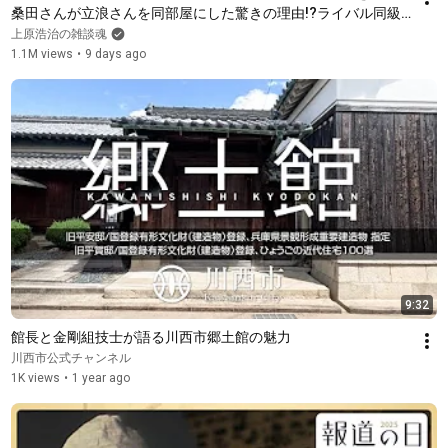
桑田さんが立浪さんを同部屋にした驚きの理由!?ライバル同級
生の笑撃人生!?立浪さんもPL炒飯作ってた!?PL学園寮生活【②/
上原浩治の雑談魂
５】
1.1M views
•
9 days ago
9:32
館長と金剛組技士が語る川西市郷土館の魅力
川西市公式チャンネル
1K views
•
1 year ago