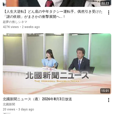
22:33
【人生大逆転】どん底の中年タクシー運転手。偶然引き受けた
「謎の依頼」がまさかの衝撃展開へ…！
超夢の推しシネマ
427K views
•
2 weeks ago
15:01
北國新聞ニュース（夜〉2026年8月3日放送
北國新聞
20 views
•
3 days ago