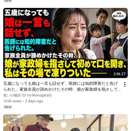
New
2:06:27
五歳になっても娘は一言も話せず、医師には知的障害だと告げ
られた。家族全員が諦めかけたその時、娘が家政婦を指さして
初めて口を開き、私はその場で凍りついた――
老いの物語 (Oi no Monogatari)
102K views
•
2 days ago
New