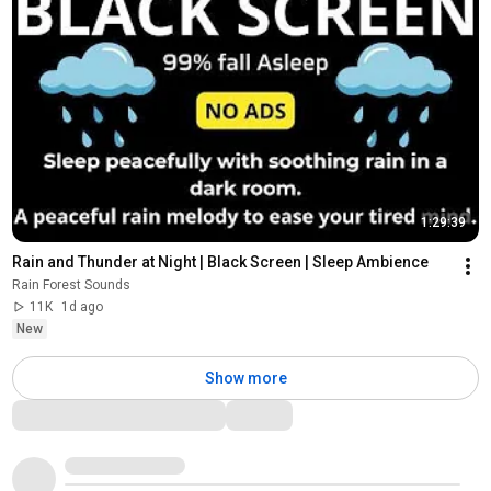
1:29:39
Rain and Thunder at Night | Black Screen | Sleep Ambience
Rain Forest Sounds
11K
1d ago
New
Show more
Comments