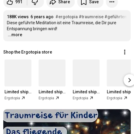
991
Share
Save
188K views
6 years ago
#ergotopia
#traumreise
#geführtemedi
Diese geführte Meditation ist eine Traumreise, die Dir pure 
…
...more
Shop the Ergotopia store
Limited shipping areas
Limited shipping areas
Limited shipping areas
Limited shipping areas
Ergotopia
Ergotopia
Ergotopia
Ergotopia