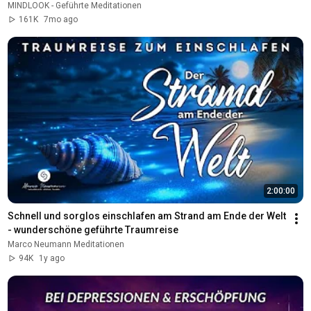
MINDLOOK - Geführte Meditationen
161K
7mo ago
2:00:00
Schnell und sorglos einschlafen am Strand am Ende der Welt 
- wunderschöne geführte Traumreise
Marco Neumann Meditationen
94K
1y ago