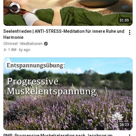
31:05
Seelenfrieden | ANTI-STRESS-Meditation für innere Ruhe und 
Harmonie
Ohrinsel - Meditationen
1.8M
6y ago
34:23
PMR: Progressive Muskelrelaxation nach Jacobson im 