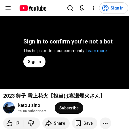
Sign in
Sign in to confirm you’re not a bot
This helps protect our community. 
Learn more
Sign in
2023 舞子 雪上花火【担当は嘉瀬煙火さん】
katou sino
Subscribe
25.8K subscribers
17
Share
Save