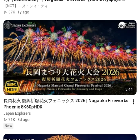
FireWorks】
【NCT】エヌ・シィ・ティ
37K
1y ago
5:44
長岡花火 復興祈願花火フェニックス 2026 | Nagaoka Fireworks 
Phoenix 8K60pHDR
Japan Explorers
71K
3d ago
New