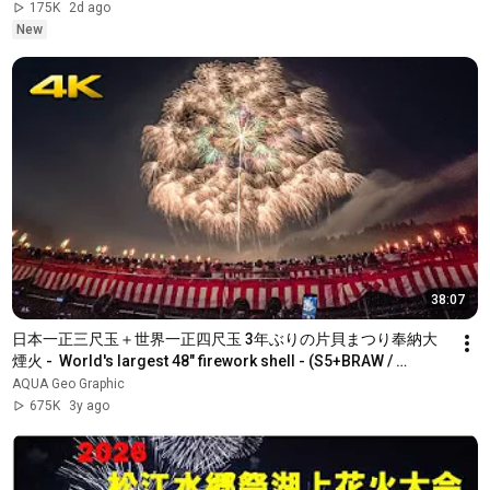
175K
2d ago
New
38:07
日本一正三尺玉＋世界一正四尺玉 3年ぶりの片貝まつり奉納大
煙火 -  World's largest 48" firework shell - (S5+BRAW / 
BMPCC6K)
AQUA Geo Graphic
675K
3y ago