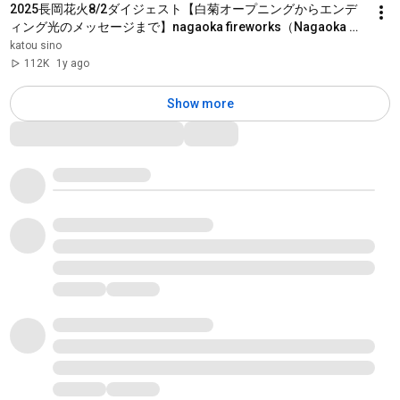
2025長岡花火8/2ダイジェスト【白菊オープニングからエンデ
ィング光のメッセージまで】nagaoka fireworks（Nagaoka 
Festival Grand Fireworks Show）
katou sino
112K
1y ago
Show more
Comments