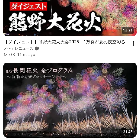
15:39
【ダイジェスト】熊野大花火大会2025　1万発が夏の夜空彩る
メ〜テレニュース
78K
11mo ago
1:31:45