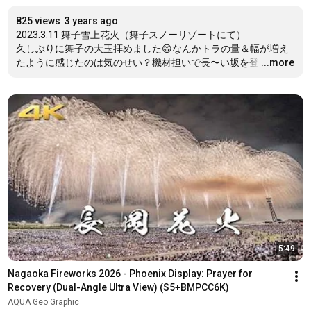
825 views
3 years ago
2023.3.11 舞子雪上花火（舞子スノーリゾートにて）

久しぶりに舞子の大玉拝めました😁なんかトラの量＆幅が増え
たように感じたのは気のせい？機材担いで長〜い坂を登
…
...more
5:49
Nagaoka Fireworks 2026 - Phoenix Display: Prayer for 
Recovery (Dual-Angle Ultra View) (S5+BMPCC6K)
AQUA Geo Graphic