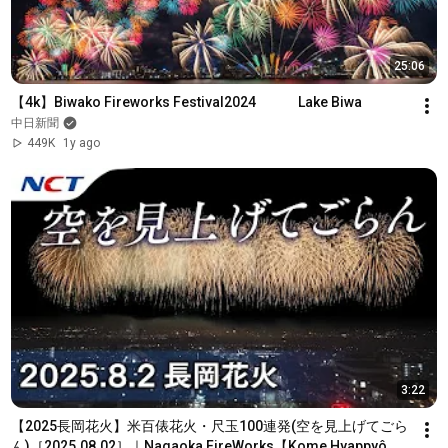
25:06
【4k】Biwako Fireworks Festival2024　　　Lake Biwa
中日新聞
449K
1y ago
3:22
【2025長岡花火】米百俵花火・尺玉100連発(空を見上げてごら
ん)［2025.08.02］｜Nagaoka FireWorks【Kome Hyappyô 