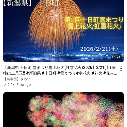
16:24
【新潟県 十日町 雪まつり雪上花火(虹雪花火)2026】2/21(土) 最
後は二尺玉!! #新潟県 #十日町 #雪まつり#冬花火 #花火 #花火
大会 #fireworks 
【鳥軍団】さめ!🦈
2.2K
5mo ago