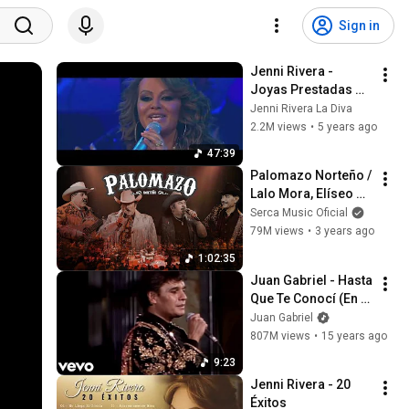
Sign in
Jenni Rivera - 
Joyas Prestadas 
(Versión Banda) (En 
Jenni Rivera La Diva
Vivo Desde El Teatro 
2.2M views
•
5 years ago
De La Ciudad De 
47:39
Mexico)
Palomazo Norteño / 
Lalo Mora, Elíseo 
Robles, Rosendo 
Serca Music Oficial
Cantú, Raúl 
79M views
•
3 years ago
Hernández  (Album 
1:02:35
Completo )
Juan Gabriel - Hasta 
Que Te Conocí (En 
Vivo [Desde el 
Juan Gabriel
Instituto Nacional 
807M views
•
15 years ago
de Bellas Artes])
9:23
Jenni Rivera - 20 
Éxitos