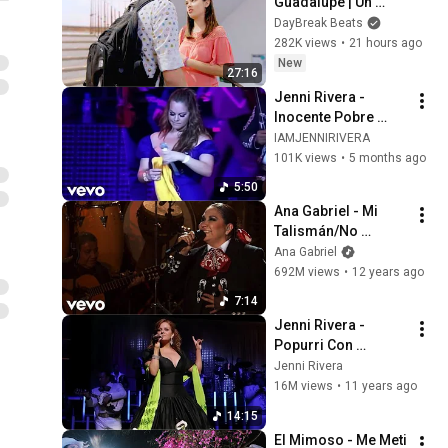
Guadalupe | Un 
Mensaje A Las 3:00 [ 
DayBreak Beats
Parte 1 ] | Capítulo 
282K views
•
21 hours ago
Completo 2026 Full 
New
27:16
HD
Jenni Rivera - 
Inocente Pobre 
Amiga (En Vivo 
IAMJENNIRIVERA
Desde El Auditorio 
101K views
•
5 months ago
Telmex 2010) (Poco 
5:50
Visto) HD
Ana Gabriel - Mi 
Talismán/No 
Entiendo/Hechizo
Ana Gabriel
692M views
•
12 years ago
7:14
Jenni Rivera - 
Popurri Con 
Mariachi (En Vivo)
Jenni Rivera
16M views
•
11 years ago
14:15
El Mimoso - Me Meti 