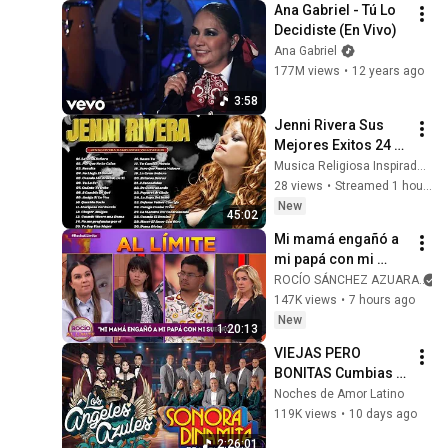
Ana Gabriel - Tú Lo 
Decidiste (En Vivo)
Ana Gabriel
177M views
•
12 years ago
3:58
Jenni Rivera Sus 
Mejores Exitos 24 
Grandes Exitos - 
Musica Religiosa Inspiradora
Rancheras Viejitas 
28 views
•
Streamed 1 hour ago
Mix Exitos de Jenni 
New
45:02
Rivera
Mi mamá engañó a 
mi papá con mi 
suegro  - Programa 
ROCÍO SÁNCHEZ AZUARA
del 08 de agosto del 
147K views
•
7 hours ago
2026 / Rocío al 
New
1:20:13
Límite
VIEJAS PERO 
BONITAS Cumbias 
ft. Sonora Dinamita 
Noches de Amor Latino
& Ángeles Azules to 
119K views
•
10 days ago
Dance to in 2022
2:26:01