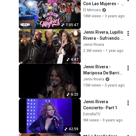
Con Las Mujeres -  
Diana Reyes - Vicky 
El Mimoso
Terrazas - Elsa Rios 
18M views
•
3 years ago
- Luz María
1:05:47
Jenni Rivera, Lupillo 
Rivera - Sufriendo A 
Solas (En Vivo Latin 
Jenni Rivera
Grammys)
2.3M views
•
1 year ago
4:47
Jenni Rivera - 
Mariposa De Barrio  
(En Vivo Nokia 
Jenni Rivera
Theater Los Angeles 
15M views
•
5 years ago
2010)
6:25
Jenni Rivera 
Concierto- Part 1
EstrellaTV
9M views
•
9 years ago
42:59