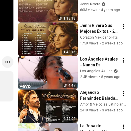
Jenni Rivera
60M views
•
4 years ago
1:13:18
Jenni Rivera Sus 
Mejores Éxitos - 20 
Grandes Éxitos De 
Corazón Mexicano Hits
Oro - Mix Rancheras 
175K views
•
2 weeks ago
Románticas
1:43:16
Los Ángeles Azules 
- Nunca Es 
Suficiente ft. Natalia 
Los Ángeles Azules
Lafourcade (Live)
2.4B views
•
8 years ago
4:47
Alejandro 
Fernández Baladas 
Romanticas Mix ~ 
Amor & Melodías Latino and Rancheras y Corridos Eternos
Alejandro 
241K views
•
3 weeks ago
Fernández 30 Éxitos 
2:44:02
Super Romanticos 
La Rosa de 
Mix