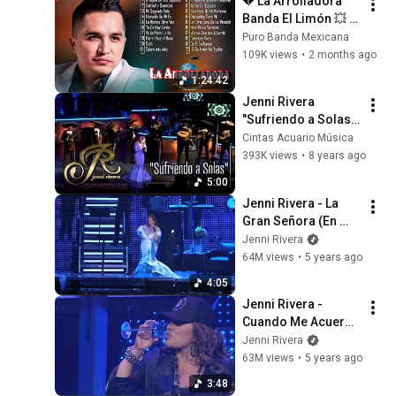
💔 La Arrolladora 
Banda El Limón 💥 
Canciones De Amor 
Puro Banda Mexicana
y Desamor Que 
109K views
•
2 months ago
Llegan Directo Al 
1:24:42
Corazón
Jenni Rivera 
"Sufriendo a Solas" 
concierto video en 
Cintas Acuario Música
vivo / Cintas Acuario 
393K views
•
8 years ago
Música
5:00
Jenni Rivera - La 
Gran Señora (En 
Vivo Nokia Theater 
Jenni Rivera
Los Angeles 2010)
64M views
•
5 years ago
4:05
Jenni Rivera - 
Cuando Me Acuerdo 
De Ti (En Vivo Nokia 
Jenni Rivera
Theater Los Angeles 
63M views
•
5 years ago
2010)
3:48