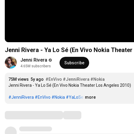
Jenni Rivera - Ya Lo Sé (En Vivo Nokia Theate
Jenni Rivera
Subscribe
4.65M subscribers
75M views
5y ago
#EnVivo
#JenniRivera
#Nokia
Jenni Rivera - Ya Lo Sé (En Vivo Nokia Theater Los Angeles 2010)

#JenniRivera
#EnVivo
#Nokia
#YaLoSe
…
more
Comments